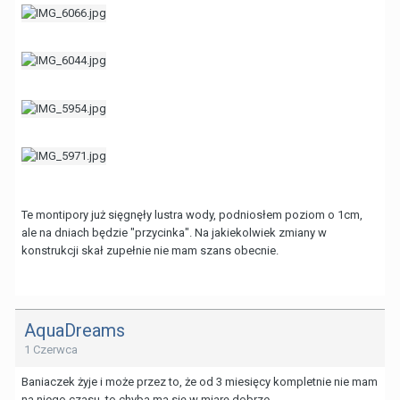
Te montipory już sięgnęły lustra wody, podniosłem poziom o 1cm,
ale na dniach będzie "przycinka". Na jakiekolwiek zmiany w
konstrukcji skał zupełnie nie mam szans obecnie.
AquaDreams
1 Czerwca
Baniaczek żyje i może przez to, że od 3 miesięcy kompletnie nie mam
na niego czasu, to chyba ma się w miarę dobrze.