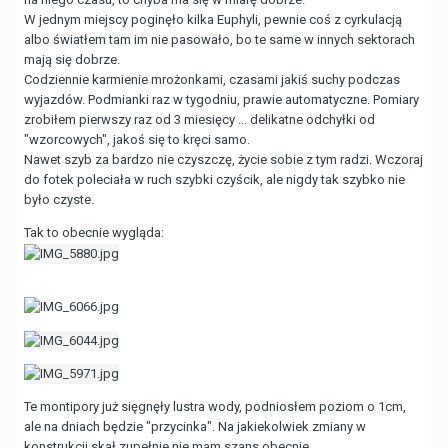
W jednym miejscy poginęło kilka Euphyli, pewnie coś z cyrkulacją
albo światłem tam im nie pasowało, bo te same w innych sektorach
mają się dobrze.
Codziennie karmienie mrożonkami, czasami jakiś suchy podczas
wyjazdów. Podmianki raz w tygodniu, prawie automatyczne. Pomiary
zrobiłem pierwszy raz od 3 miesięcy ... delikatne odchyłki od
"wzorcowych", jakoś się to kręci samo.
Nawet szyb za bardzo nie czyszczę, życie sobie z tym radzi. Wczoraj
do fotek poleciała w ruch szybki czyścik, ale nigdy tak szybko nie
było czyste.
Tak to obecnie wygląda:
Te montipory już sięgnęły lustra wody, podniosłem poziom o 1cm,
ale na dniach będzie "przycinka". Na jakiekolwiek zmiany w
konstrukcji skał zupełnie nie mam szans obecnie.