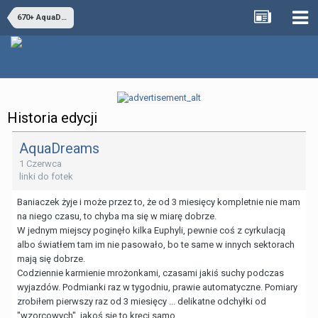
670+ AquaDreams
Historia edycji
AquaDreams
1 Czerwca
linki do fotek
Baniaczek żyje i może przez to, że od 3 miesięcy kompletnie nie mam
na niego czasu, to chyba ma się w miarę dobrze.
W jednym miejscy poginęło kilka Euphyli, pewnie coś z cyrkulacją
albo światłem tam im nie pasowało, bo te same w innych sektorach
mają się dobrze.
Codziennie karmienie mrożonkami, czasami jakiś suchy podczas
wyjazdów. Podmianki raz w tygodniu, prawie automatyczne. Pomiary
zrobiłem pierwszy raz od 3 miesięcy ... delikatne odchyłki od
"wzorcowych", jakoś się to kręci samo.