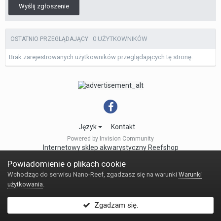
Wyślij zgłoszenie
0 UŻYTKOWNIKÓW
OSTATNIO PRZEGLĄDAJĄCY
Brak zarejestrowanych użytkowników przeglądających tę stronę.
Język
Kontakt
Powered by Invision Community
Internetowy sklep akwarystyczny Reefshop
Powiadomienie o plikach cookie
Wchodząc do serwisu Nano-Reef, zgadzasz się na warunki
Warunki
użytkowania
.
Zgadzam się.