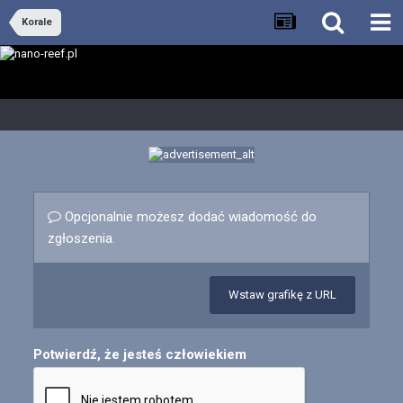
Korale
Opcjonalnie możesz dodać wiadomość do
zgłoszenia.
Wstaw grafikę z URL
Potwierdź, że jesteś człowiekiem