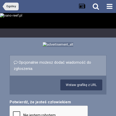
Ogólny
Opcjonalnie możesz dodać wiadomość do
zgłoszenia.
Wstaw grafikę z URL
Potwierdź, że jesteś człowiekiem