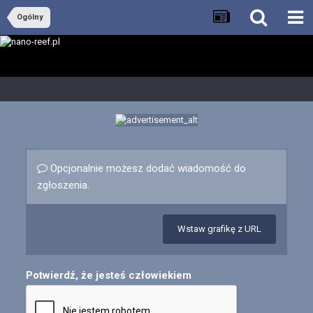
Ogólny
Opcjonalnie możesz dodać wiadomość do
zgłoszenia.
Wstaw grafikę z URL
Potwierdź, że jesteś człowiekiem