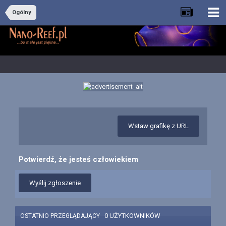
Ogólny
Wstaw grafikę z URL
Potwierdź, że jesteś człowiekiem
Wyślij zgłoszenie
0 UŻYTKOWNIKÓW
OSTATNIO PRZEGLĄDAJĄCY