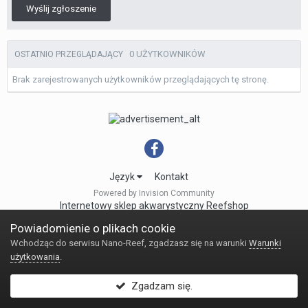
Wyślij zgłoszenie
0 UŻYTKOWNIKÓW
OSTATNIO PRZEGLĄDAJĄCY
Brak zarejestrowanych użytkowników przeglądających tę stronę.
Język
Kontakt
Powered by Invision Community
Internetowy sklep akwarystyczny Reefshop
Powiadomienie o plikach cookie
Wchodząc do serwisu Nano-Reef, zgadzasz się na warunki
Warunki
użytkowania
.
Zgadzam się.