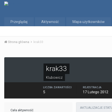
Przeglądaj
Aktywność
Mapa użytkowników
Strona główna
krak33
krak33
Klubowicz
LICZBA ZAWARTOŚCI
REJESTRACJA
5
17 Lutego 2012
AKTUALIZACJE STAT
Cała aktywność