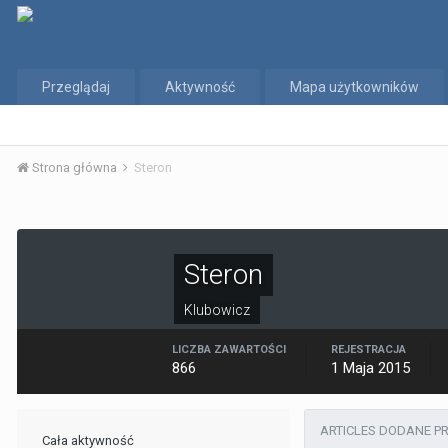
Przeglądaj
Aktywność
Mapa użytkowników
Strona główna
Steron
Steron
Klubowicz
LICZBA ZAWARTOŚCI
REJESTRACJA
866
1 Maja 2015
ARTICLES DODANE P
Cała aktywność