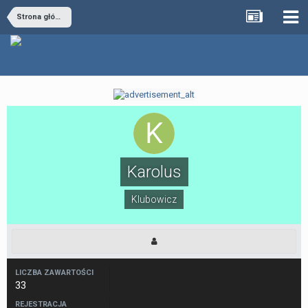
Strona główna
Karolus
Klubowicz
LICZBA ZAWARTOŚCI
33
REJESTRACJA