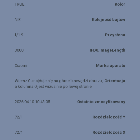
TRUE
Kolor
NIE
Kolejność bajtów
f/1.9
Przysłona
3000
IFD0.ImageLength
Xiaomi
Marka aparatu
Wiersz 0 znajduje się na górnej krawędzi obrazu,
Orientacja
a kolumna 0 jest wizualnie po lewej stronie
2026:04:10 10:43:05
Ostatnio zmodyfikowany
72/1
Rozdzielczość Y
72/1
Rozdzielczość X