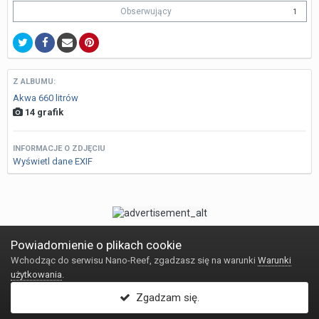
Obserwujący
1
Z ALBUMU:
Akwa 660 litrów
14 grafik
INFORMACJE O ZDJĘCIU
Wyświetl dane EXIF
Powiadomienie o plikach cookie
Wchodząc do serwisu Nano-Reef, zgadzasz się na warunki
Warunki
Język
Kontakt
użytkowania
.
Powered by Invision Community
Zgadzam się.
Internetowy sklep akwarystyczny Reefshop