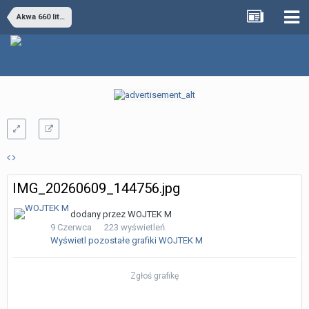
Akwa 660 litrów
IMG_20260609_144756.jpg
dodany przez
WOJTEK M
9 Czerwca
223 wyświetleń
Wyświetl pozostałe grafiki WOJTEK M
Zgłoś grafikę