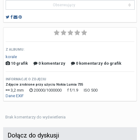
Obserwujący
0
Z ALBUMU:
korale
10 grafik
0 komentarzy
0 komentarzy do grafik
INFORMACJE O ZDJĘCIU
Zdjęcie zrobione przy użyciu Nokia Lumia 735
3,2 mm
20000/1000000
f
f/1.9
ISO
500
Dane EXIF
Brak komentarzy do wyświetlenia
Dołącz do dyskusji