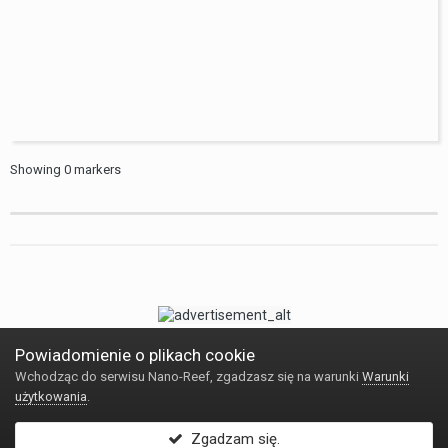
Showing
0
markers
Powiadomienie o plikach cookie
Wchodząc do serwisu Nano-Reef, zgadzasz się na warunki
Warunki
użytkowania
.
Język
Kontakt
Powered by Invision Community
Zgadzam się.
Internetowy sklep akwarystyczny Reefshop