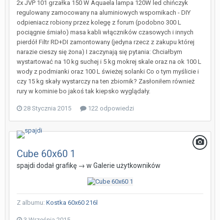
2x JVP 101 grzałka 150 W Aquaela lampa 120W led chińczyk
regulowany zamocowany na aluminiowych wspornikach - DIY
odpieniacz robiony przez kolegę z forum (podobno 300 L
pociągnie śmiało) masa kabli włączników czasowych i innych
pierdół Filtr RD+DI zamontowany (jedyna rzecz z zakupu której
narazie cieszy się żona) I zaczynają się pytania: Chciałbym
wystartować na 10 kg suchej i 5 kg mokrej skale oraz na ok 100 L
wody z podmianki oraz 100 L świeżej solanki Co o tym myślicie i
czy 15 kg skały wystarczy na ten zbiornik? Zasłoniłem również
rury w kominie bo jakoś tak kiepsko wyglądały.
28 Stycznia 2015
122 odpowiedzi
Cube 60x60 1
spajdi
dodał grafikę → w
Galerie użytkowników
Z albumu:
Kostka 60x60 216l
3 Września 2015