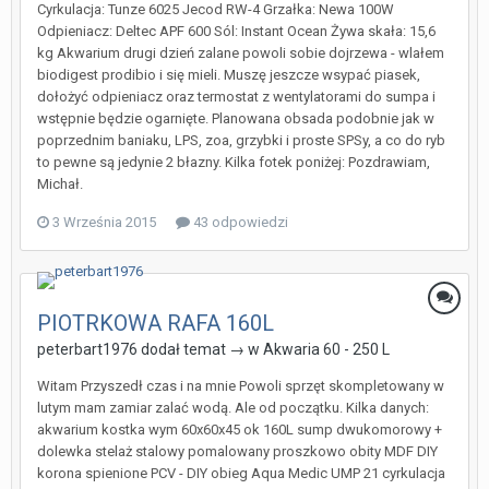
Cyrkulacja: Tunze 6025 Jecod RW-4 Grzałka: Newa 100W
Odpieniacz: Deltec APF 600 Sól: Instant Ocean Żywa skała: 15,6
kg Akwarium drugi dzień zalane powoli sobie dojrzewa - wlałem
biodigest prodibio i się mieli. Muszę jeszcze wsypać piasek,
dołożyć odpieniacz oraz termostat z wentylatorami do sumpa i
wstępnie będzie ogarnięte. Planowana obsada podobnie jak w
poprzednim baniaku, LPS, zoa, grzybki i proste SPSy, a co do ryb
to pewne są jedynie 2 błazny. Kilka fotek poniżej: Pozdrawiam,
Michał.
3 Września 2015
43 odpowiedzi
PIOTRKOWA RAFA 160L
peterbart1976
dodał temat → w
Akwaria 60 - 250 L
Witam Przyszedł czas i na mnie Powoli sprzęt skompletowany w
lutym mam zamiar zalać wodą. Ale od początku. Kilka danych:
akwarium kostka wym 60x60x45 ok 160L sump dwukomorowy +
dolewka stelaż stalowy pomalowany proszkowo obity MDF DIY
korona spienione PCV - DIY obieg Aqua Medic UMP 21 cyrkulacja