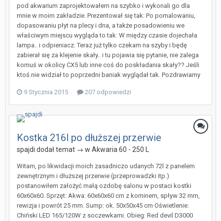
pod akwarium zaprojektowałem na szybko i wykonali go dla
mnie w moim zakładzie. Prezentował się tak: Po pomalowaniu,
dopasowaniu płyt na plecy i dna, a także posadowieniu we
właściwym miejscu wygląda to tak: W między czasie dojechała
lampa.. i odpieniacz: Teraz już tylko czekam na szyby i będę
zabierał się za klejenie skały.. i tu pojawia się pytanie, nie zalega
komuś w okolicy CX5 lub inne coś do poskładania skały?? Jeśli
ktoś nie widział to poprzedni baniak wyglądał tak. Pozdrawiamy
9 Stycznia 2015
207 odpowiedzi
Kostka 216l po dłuższej przerwie
spajdi
dodał temat → w
Akwaria 60 - 250 L
Witam, po likwidacji moich zasadniczo udanych 72l z panelem
zewnętrznym i dłuższej przerwie (przeprowadzki itp.)
postanowiłem założyć małą ozdobę salonu w postaci kostki
60x60x60. Sprzęt: Akwa: 60x60x60 cm z kominem, spływ 32 mm,
rewizja i powrót 25 mm. Sump: ok. 50x50x45 cm Oświetlenie:
Chiński LED 165/120W z soczewkami. Obieg: Red devil D3000