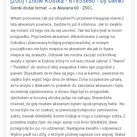
[200] i znów Kostka - 61x55x60 - by sienki
Sienki
dodał temat → w
Akwaria 60 - 250 L
Witam ponownie, tak już oficjalnie Po przerwie trwającej równe 2
lata akwarium powraca.. będzie to już 4 odsłona. Jak to zwykło
się mówić od tego nie da się uwolnić. Tak też było/jest w moim
przypadku. Poprzednie akwarium zlikwidowane z uwagi na
Szkraba i planowaną kolejną przeprowadzkę, w nowym
początkowo nie było miejsca na akwarium ale jak to bywa
miejsce się znalazło. Odcinek ten można zacząć od krótkiej
wizyty z synem w Erybce, który to od razu chciał zabrać 2 "Nemo"
i "Pudełko" do domu:D Mój niespełna 3 letni syn uzgodnił z
panem Zbyszkiem że te dwa są jego i ma je karmić, uwierzcie mi
ciężko było wyjść tego dnia ze sklepu Żona oczywiście uznała,
że ta wizyta z Aleksem to pretekst do założenia akwarium i była
wcześniej zaplanowana, a słowo daje był to przypadek,
zjechałem w boczną uliczkę jadąc na zakupy. Stwierdziła
również, że gdy miałem akwarium byłem spokojniejszy hehe.. No
to nie było na co czekać, w pierwszej kolejności zamówione
szkło, baniak 60x60x60, komin trójkąt w rogu z czarnego szkła, 2
przednie szyby Opti. do tego sump coś koło 60x40x30, dwie
przegrody bo po co udziwniać. Następnie światło i odpieniacz.
Wybór padł na LEDy, o których później napisze coś więcej. Stelaż