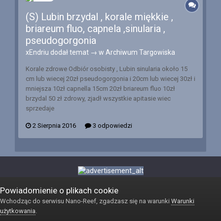
(S) Lubin brzydal , korale miękkie ,
briareum fluo, capnela ,sinularia ,
pseudogorgonia
xEndriu
dodał temat → w
Archiwum Targowiska
Korale zdrowe Odbiór osobisty , Lubin sinularia około 15
cm lub wiecej 20zł pseudogorgonia i 20cm lub wiecej 30zł i
mniejsza 10zł capnella 15cm 20zł briareum fluo 10zł
brzydal 50 zł zdrowy, zjadł wszystkie apitasie wiec
sprzedaje
2 Sierpnia 2016
3 odpowiedzi
Powiadomienie o plikach cookie
Wchodząc do serwisu Nano-Reef, zgadzasz się na warunki
Warunki
użytkowania
.
Język
Kontakt