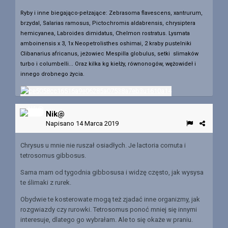
Ryby i inne biegająco-pełzające: Zebrasoma flavescens, xantrurum,
brzydal, Salarias ramosus, Pictochromis aldabrensis, chrysiptera
hemicyanea, Labroides dimidatus, Chelmon rostratus. Lysmata
amboinensis x 3, 1x Neopetrolisthes oshimai, 2 kraby pustelniki
Clibanarius africanus, jeżowiec Mespilla globulus, setki slimaków
turbo i columbelli... Oraz kilka kg kiełży, równonogów, wężowideł i
innego drobnego życia.
Nik@
Napisano
14 Marca 2019
Chrysus u mnie nie ruszał osiadłych. Je lactoria cornuta i
tetrosomus gibbosus.
Sama mam od tygodnia gibbosusa i widzę często, jak wysysa
te ślimaki z rurek.
Obydwie te kosterowate mogą też zjadać inne organizmy, jak
rozgwiazdy czy rurowki. Tetrosomus ponoć mniej się innymi
interesuje, dlatego go wybrałam. Ale to się okaże w praniu.