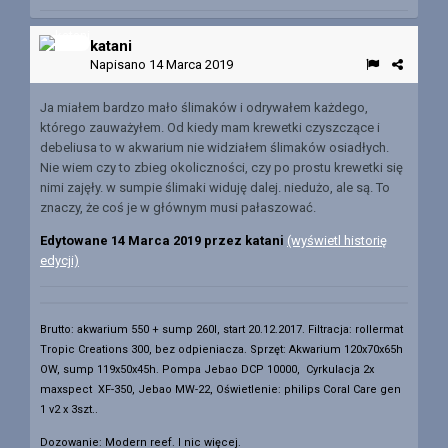
katani
Napisano
14 Marca 2019
Ja miałem bardzo mało ślimaków i odrywałem każdego,
którego zauważyłem. Od kiedy mam krewetki czyszczące i
debeliusa to w akwarium nie widziałem ślimaków osiadłych.
Nie wiem czy to zbieg okoliczności, czy po prostu krewetki się
nimi zajęły. w sumpie ślimaki widuję dalej. niedużo, ale są. To
znaczy, że coś je w głównym musi pałaszować.
Edytowane
14 Marca 2019
przez katani
(wyświetl historię
edycji)
Brutto: akwarium 550 + sump 260l, start 20.12.2017. Filtracja: rollermat
Tropic Creations 300, bez odpieniacza.
Sprzęt: Akwarium 120x70x65h
OW, sump 119x50x45h. Pompa Jebao DCP 10000, Cyrkulacja 2x
maxspect XF-350, Jebao MW-22, Oświetlenie: philips Coral Care gen
1 v2 x 3szt..
Dozowanie: Modern reef. I nic więcej.