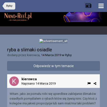
Ryby
ryba a slimaki osiadle
dodany przez
kierowca
,
14 Marca 2019
w
Ryby
Odpowiedz w tym temacie
kierowca
Napisano
14 Marca 2019
Witam. jako ze pomału robi się upierdliwe zaklejanie ślimaków
osiadłych pomyślałem o rybach które się żywią nimi. Czy ktoś z
kolegów ma jakieś propozycje lub sam miał/ma taki problem?