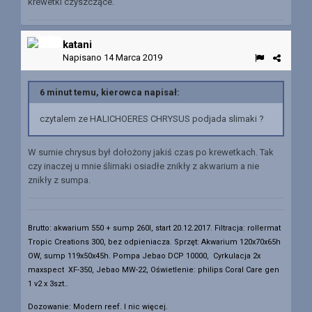
krewetki czyszczące.
katani
Napisano
14 Marca 2019
6 minut temu, kierowca napisał:
czytalem ze HALICHOERES CHRYSUS podjada slimaki ?
W sumie chrysus był dołożony jakiś czas po krewetkach. Tak
czy inaczej u mnie ślimaki osiadłe znikły z akwarium a nie
znikły z sumpa.
Brutto: akwarium 550 + sump 260l, start 20.12.2017. Filtracja: rollermat
Tropic Creations 300, bez odpieniacza.
Sprzęt: Akwarium 120x70x65h
OW, sump 119x50x45h. Pompa Jebao DCP 10000, Cyrkulacja 2x
maxspect XF-350, Jebao MW-22, Oświetlenie: philips Coral Care gen
1 v2 x 3szt..
Dozowanie: Modern reef. I nic więcej.