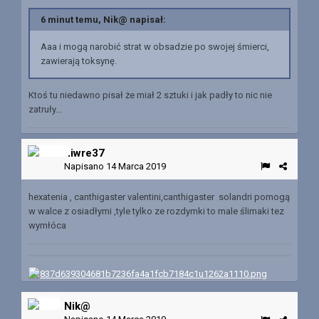
6 minut temu, Nik@ napisał:
Aaa i mogą narobić strat w obsadzie po swojej śmierci,
zawierają toksynę.
Ktoś tu niedawno pisał że miał 2 sztuki i jak padły to nic nie
zatruły...
niwre37
Napisano
14 Marca 2019
hexatenia , canthigaster valentini,canthigaster solandri pomogą
w walce z osiadłymi ,tyle tylko ze rozdymki to male ślimaki tez
wymłóca
Nik@