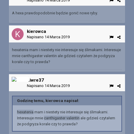
Napisano
14 Marca 2019
A hexa prawdopodobnie będzie gonić nowe ryby.
kierowca
Napisano
14 Marca 2019
hexatenia
mam i niestety nie interesuje się ślimakami. Interesuje
mnie
canthigaster
vale
nt
i
n
ale gdzieś czytałem że podgryza
korale czy to prawda?
niwre37
Napisano
14 Marca 2019
Godzinę temu, kierowca napisał:
hexatenia
mam i niestety nie interesuje się ślimakami.
Interesuje mnie
canthigaster
vale
nt
i
n
ale gdzieś czytałem
że podgryza korale czy to prawda?