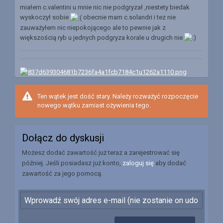
miałem c.valentini u mnie nic nie podgryzał ,niestety biedak
wyskoczył sobie
obecnie mam c.solandri i tez nie
zauważyłem nic niepokojącego ale to pewnie jak z
większością ryb u jednych podgryza korale u drugich nie
Ten wątek jest dość stary. Należy rozważyć rozpoczęcie
nowego wątku zamiast ożywienia tego.
Dołącz do dyskusji
Możesz dodać zawartość już teraz a zarejestrować się
później. Jeśli posiadasz już konto,
zaloguj się
aby dodać
zawartość za jego pomocą.