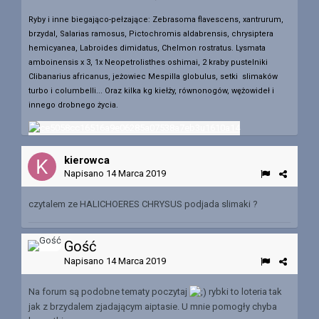
Ryby i inne biegająco-pełzające: Zebrasoma flavescens, xantrurum,
brzydal, Salarias ramosus, Pictochromis aldabrensis, chrysiptera
hemicyanea, Labroides dimidatus, Chelmon rostratus. Lysmata
amboinensis x 3, 1x Neopetrolisthes oshimai, 2 kraby pustelniki
Clibanarius africanus, jeżowiec Mespilla globulus, setki slimaków
turbo i columbelli... Oraz kilka kg kiełży, równonogów, wężowideł i
innego drobnego życia.
kierowca
Napisano
14 Marca 2019
czytalem ze HALICHOERES CHRYSUS podjada slimaki ?
Gość
Napisano
14 Marca 2019
Na forum są podobne tematy poczytaj
rybki to loteria tak
jak z brzydalem zjadającym aiptasie. U mnie pomogły chyba