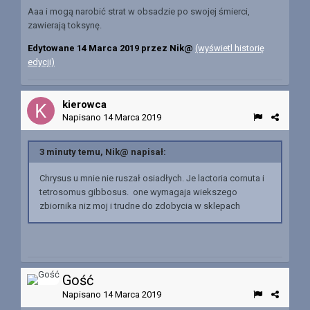
Aaa i mogą narobić strat w obsadzie po swojej śmierci,
zawierają toksynę.
Edytowane
14 Marca 2019
przez Nik@
(wyświetl historię
edycji)
kierowca
Napisano
14 Marca 2019
3 minuty temu, Nik@ napisał:
Chrysus u mnie nie ruszał osiadłych. Je lactoria cornuta
i
tetrosomus gibbosus. one wymagaja wiekszego
zbiornika niz moj i trudne do zdobycia w sklepach
Gość
Napisano
14 Marca 2019