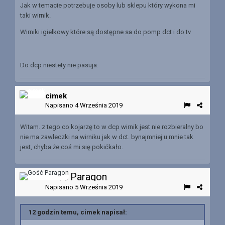
Jak w temacie potrzebuje osoby lub sklepu który wykona mi
taki wirnik.
Wirniki igielkowy które są dostępne sa do pomp dct i do tv
Do dcp niestety nie pasuja.
cimek
Napisano
4 Września 2019
Witam. z tego co kojarzę to w dcp wirnik jest nie rozbieralny bo
nie ma zawleczki na wirniku jak w dct. bynajmniej u mnie tak
jest, chyba że coś mi się pokićkało.
Gość Paragon
Napisano
5 Września 2019
12 godzin temu, cimek napisał: