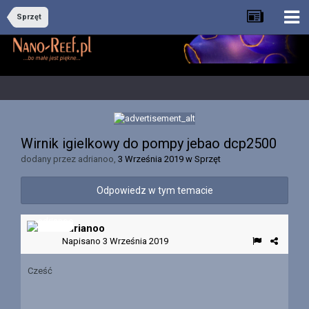
Sprzęt
Wirnik igielkowy do pompy jebao dcp2500
dodany przez
adrianoo
,
3 Września 2019
w
Sprzęt
Odpowiedz w tym temacie
adrianoo
Napisano
3 Września 2019
Cześć