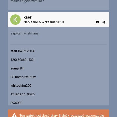
masz zdjęcie wirnika?
kaer
Napisano
6 Września 2019
zapytaj Twistmana
start 04.02.2014
120x60x60=432l
sump 84l
PS metis 2x150w
whiteskim200
1xJebaoo 40wp
DC6000
Ten wątek jest dość stary. Należy rozważyć rozpoczęcie