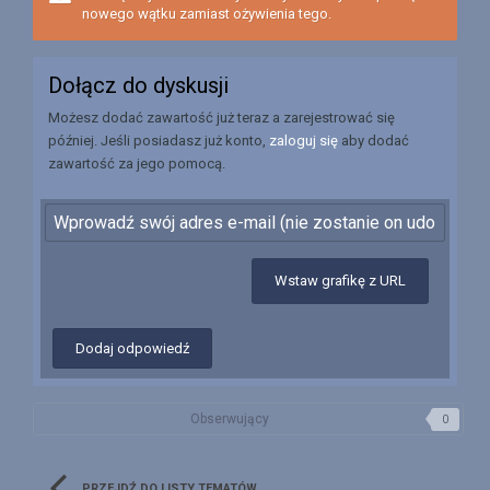
nowego wątku zamiast ożywienia tego.
Dołącz do dyskusji
Możesz dodać zawartość już teraz a zarejestrować się
później. Jeśli posiadasz już konto,
zaloguj się
aby dodać
zawartość za jego pomocą.
Wstaw grafikę z URL
Dodaj odpowiedź
Obserwujący
0
PRZEJDŹ DO LISTY TEMATÓW