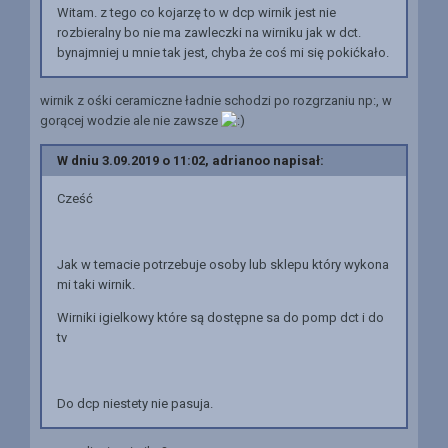
Witam. z tego co kojarzę to w dcp wirnik jest nie
rozbieralny bo nie ma zawleczki na wirniku jak w dct.
bynajmniej u mnie tak jest, chyba że coś mi się pokićkało.
wirnik z ośki ceramiczne ładnie schodzi po rozgrzaniu np:, w
gorącej wodzie ale nie zawsze
W dniu 3.09.2019 o 11:02, adrianoo napisał:
Cześć
Jak w temacie potrzebuje osoby lub sklepu który wykona
mi taki wirnik.
Wirniki igielkowy które są dostępne sa do pomp dct i do
tv
Do dcp niestety nie pasuja.