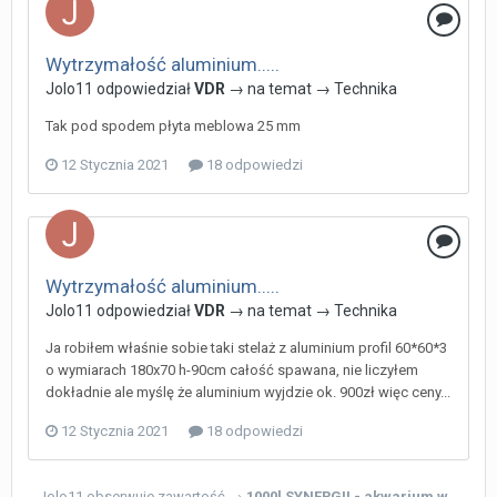
Wytrzymałość aluminium.....
Jolo11
odpowiedział
VDR
→ na temat →
Technika
Tak pod spodem płyta meblowa 25 mm
12 Stycznia 2021
18 odpowiedzi
Wytrzymałość aluminium.....
Jolo11
odpowiedział
VDR
→ na temat →
Technika
Ja robiłem właśnie sobie taki stelaż z aluminium profil 60*60*3
o wymiarach 180x70 h-90cm całość spawana, nie liczyłem
dokładnie ale myślę że aluminium wyjdzie ok. 900zł więc ceny...
12 Stycznia 2021
18 odpowiedzi
Jolo11
obserwuje zawartość →
1000l SYNERGII - akwarium w