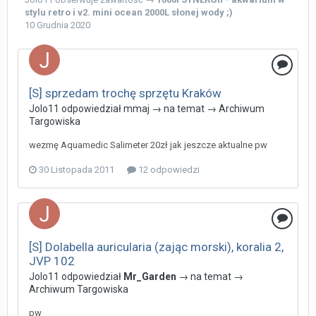
stylu retro
i
v2. mini ocean 2000L słonej wody ;)
10 Grudnia 2020
[S] sprzedam trochę sprzętu Kraków
Jolo11
odpowiedział
mmaj
→ na temat →
Archiwum
Targowiska
wezmę Aquamedic Salimeter 20zł jak jeszcze aktualne pw
30 Listopada 2011
12 odpowiedzi
[S] Dolabella auricularia (zając morski), koralia 2,
JVP 102
Jolo11
odpowiedział
Mr_Garden
→ na temat →
Archiwum Targowiska
pw