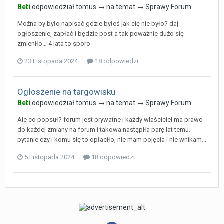
Beti
odpowiedział
tomus
→ na temat →
Sprawy Forum
Można by było napisać gdzie byłeś jak cię nie było? daj
ogłoszenie, zapłać i będzie post a tak poważnie dużo się
zmieniło… 4 lata to sporo
23 Listopada 2024
18 odpowiedzi
Ogłoszenie na targowisku
Beti
odpowiedział
tomus
→ na temat →
Sprawy Forum
Ale co popsuł? forum jest prywatne i każdy wlaściciel ma prawo
do każdej zmiany na forum i takowa nastąpiła parę lat temu.
pytanie czy i komu się to opłaciło, nie mam pojęcia i nie wnikam...
5 Listopada 2024
18 odpowiedzi