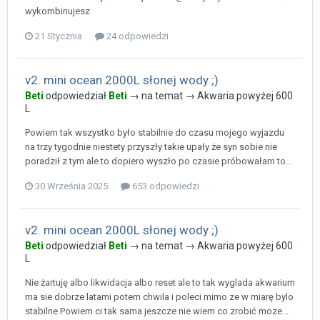
wykombinujesz
21 Stycznia
24 odpowiedzi
v2. mini ocean 2000L słonej wody ;)
Beti
odpowiedział
Beti
→ na temat →
Akwaria powyżej 600
L
Powiem tak wszystko było stabilnie do czasu mojego wyjazdu
na trzy tygodnie niestety przyszły takie upały że syn sobie nie
poradził z tym ale to dopiero wyszło po czasie próbowałam to...
30 Września 2025
653 odpowiedzi
v2. mini ocean 2000L słonej wody ;)
Beti
odpowiedział
Beti
→ na temat →
Akwaria powyżej 600
L
Nie żartuję albo likwidacja albo reset ale to tak wyglada akwarium
ma sie dobrze latami potem chwila i poleci mimo ze w miarę bylo
stabilne Powiem ci tak sama jeszcze nie wiem co zrobić moze...