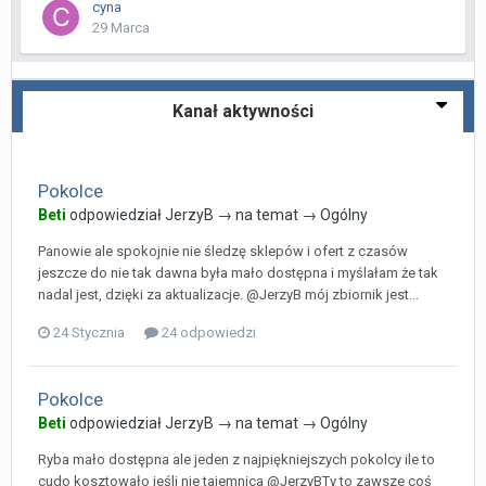
cyna
29 Marca
Kanał aktywności
Pokolce
Beti
odpowiedział
JerzyB
→ na temat →
Ogólny
Panowie ale spokojnie nie śledzę sklepów i ofert z czasów
jeszcze do nie tak dawna była mało dostępna i myślałam że tak
nadal jest, dzięki za aktualizacje. @JerzyB mój zbiornik jest...
24 Stycznia
24 odpowiedzi
Pokolce
Beti
odpowiedział
JerzyB
→ na temat →
Ogólny
Ryba mało dostępna ale jeden z najpiękniejszych pokolcy ile to
cudo kosztowało jeśli nie tajemnica @JerzyBTy to zawsze coś