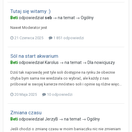
Tutaj się witamy :)
Beti
odpowiedział
seb
→ na temat →
Ogólny
Nawet Moderator jest
21 Czerwca 2025
1 851 odpowiedzi
Sól na start akwarium
Beti
odpowiedział
Karolus
→ na temat →
Dla nowicjuszy
Dziś tak naprawdę jest tyle soli dostępne na rynku że obecnie
chyba bym sama nie wiedziała co wybrać, ale każdy z nas
próbował w swojej karierze mnóstwo soli i opinie są różne więc...
20 Maja 2025
10 odpowiedzi
Zmiana czasu
Beti
odpowiedział
JerzyB
→ na temat →
Ogólny
Jeśli chodzi o zmianę czasu w moim baniaczku nic nie zmieniam