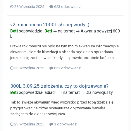
28 Września 2025
653 odpowiedzi
v2. mini ocean 2000L słonej wody ;)
Beti
odpowiedział
Beti
→ na temat →
Akwaria powyżej 600
L
Prawie rok mnie tu nie było na tym moim akwarium informacyjnie
akwarium idzie do likwidacji a obsada będzie do sprzedania
jeszcze się zastanawiam kiedy ale prawdopodobnie końcem...
23 Września 2025
653 odpowiedzi
300L 3.09.25 założenie. czy to dojrzewanie?
Beti
odpowiedział
adiad1
→ na temat →
Dla nowicjuszy
Tak to świeże akwarium więc wszystko przed tobą trzeba się
przygotować na różne scenariusze dojrzewania baniaka
zachęcam do działu nowicjusza
23 Września 2025
3 odpowiedzi