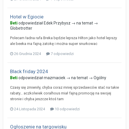
Hotel w Egiocie
Beti
odpowiedział
Edek Przybysz
→ na temat →
Globetrotter
Polecam ładna rafa Breka będzie lepsza Hilton jako hotel lepszy
ale beeka ma fajną zatokę i można super snurkowac
26 Grudnia 2024
7 odpowiedzi
Black friday 2024
Beti
odpowiedział
mazmaciek
→ na temat →
Ogólny
Czasy się zmieniły, chyba coraz mniej sprzedawców stać na takie
rabaty… aczkolwiek coralhous miał fajną promocję na swojej
stronie i chyba jeszcze ktoś tam
24 Listopada 2024
10 odpowiedzi
Ogłoszenie na targowisku