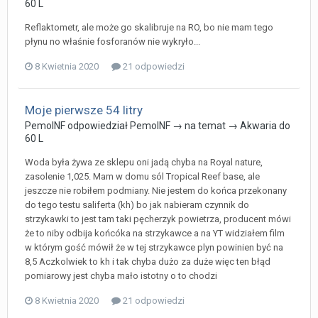
60 L
Reflaktometr, ale może go skalibruje na RO, bo nie mam tego
płynu no właśnie fosforanów nie wykryło...
8 Kwietnia 2020
21 odpowiedzi
Moje pierwsze 54 litry
PemoINF
odpowiedział
PemoINF
→ na temat →
Akwaria do
60 L
Woda była żywa ze sklepu oni jadą chyba na Royal nature,
zasolenie 1,025. Mam w domu sól Tropical Reef base, ale
jeszcze nie robiłem podmiany. Nie jestem do końca przekonany
do tego testu saliferta (kh) bo jak nabieram czynnik do
strzykawki to jest tam taki pęcherzyk powietrza, producent mówi
że to niby odbija końcóka na strzykawce a na YT widziałem film
w którym gość mówił że w tej strzykawce plyn powinien być na
8,5 Aczkolwiek to kh i tak chyba dużo za duże więc ten błąd
pomiarowy jest chyba mało istotny o to chodzi
8 Kwietnia 2020
21 odpowiedzi