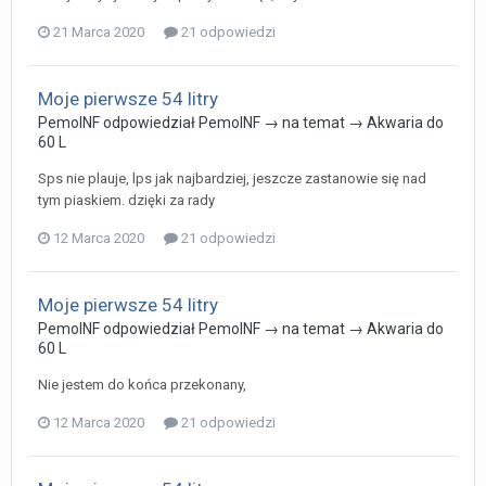
21 Marca 2020
21 odpowiedzi
Moje pierwsze 54 litry
PemoINF
odpowiedział
PemoINF
→ na temat →
Akwaria do
60 L
Sps nie plauje, lps jak najbardziej, jeszcze zastanowie się nad
tym piaskiem. dzięki za rady
12 Marca 2020
21 odpowiedzi
Moje pierwsze 54 litry
PemoINF
odpowiedział
PemoINF
→ na temat →
Akwaria do
60 L
Nie jestem do końca przekonany,
12 Marca 2020
21 odpowiedzi