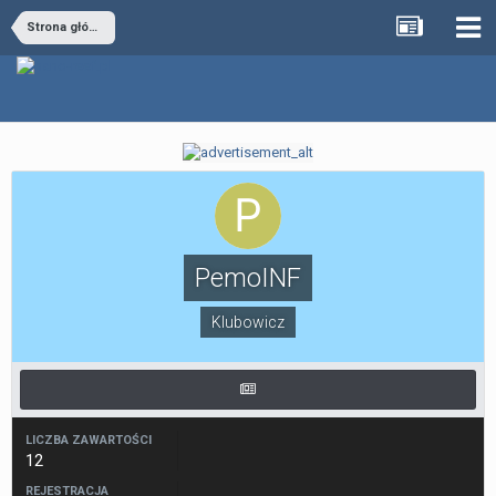
Strona główna
PemoINF
Klubowicz
LICZBA ZAWARTOŚCI
12
REJESTRACJA