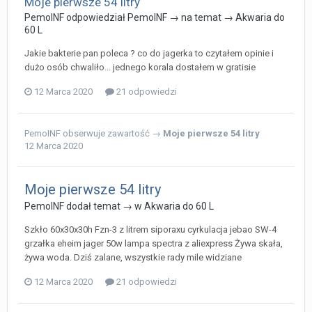
Moje pierwsze 54 litry
PemoINF
odpowiedział
PemoINF
→ na temat →
Akwaria do
60 L
Jakie bakterie pan poleca ? co do jagerka to czytałem opinie i
dużo osób chwaliło... jednego korala dostałem w gratisie
12 Marca 2020
21 odpowiedzi
PemoINF
obserwuje zawartość →
Moje pierwsze 54 litry
12 Marca 2020
Moje pierwsze 54 litry
PemoINF
dodał temat → w
Akwaria do 60 L
Szkło 60x30x30h Fzn-3 z litrem siporaxu cyrkulacja jebao SW-4
grzałka eheim jager 50w lampa spectra z aliexpress Żywa skała,
żywa woda. Dziś zalane, wszystkie rady mile widziane
12 Marca 2020
21 odpowiedzi