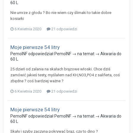
60 L
Nie umrze z głodu ? Bo nie wiem czy ślimaki to takie dobre
kosiarki
6 Kwietnia 2020
21 odpowiedzi
Moje pierwsze 54 litry
PemoINF
odpowiedział
PemoINF
→ na temat →
Akwaria do
60 L
25 dzień od zalania na skałach brązowe włoski. Chce dziś
zamówić jakieś testy, myślałem nad KH,NO3,PO4 z saliferta, coś
zbędne ? coś bardziej ważne ?
6 Kwietnia 2020
21 odpowiedzi
Moje pierwsze 54 litry
PemoINF
odpowiedział
PemoINF
→ na temat →
Akwaria do
60 L
Skały i szyby zaczyna pokrywać brąz, czy to dino ?