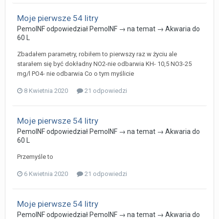
Moje pierwsze 54 litry
PemoINF
odpowiedział
PemoINF
→ na temat →
Akwaria do
60 L
Zbadałem parametry, robiłem to pierwszy raz w życiu ale
starałem się być dokładny NO2-nie odbarwia KH- 10,5 NO3-25
mg/l PO4- nie odbarwia Co o tym myślicie
8 Kwietnia 2020
21 odpowiedzi
Moje pierwsze 54 litry
PemoINF
odpowiedział
PemoINF
→ na temat →
Akwaria do
60 L
Przemyśle to
6 Kwietnia 2020
21 odpowiedzi
Moje pierwsze 54 litry
PemoINF
odpowiedział
PemoINF
→ na temat →
Akwaria do