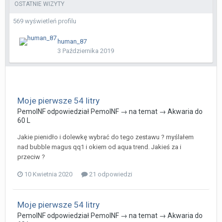
OSTATNIE WIZYTY
569 wyświetleń profilu
human_87
3 Października 2019
Moje pierwsze 54 litry
PemoINF
odpowiedział
PemoINF
→ na temat →
Akwaria do
60 L
Jakie pienidło i dolewkę wybrać do tego zestawu ? myślałem
nad bubble magus qq1 i okiem od aqua trend. Jakieś za i
przeciw ?
10 Kwietnia 2020
21 odpowiedzi
Moje pierwsze 54 litry
PemoINF
odpowiedział
PemoINF
→ na temat →
Akwaria do