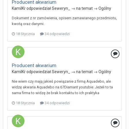
Producent akwarium
KamilKr
odpowiedział
Seweryn_
→ na temat →
Ogólny
Dokument z nr zamówienia, opisem zamawianego przedmiotu,
kwotą oraz danymi.
18 Stycznia
34 odpowiedzi
Producent akwarium
KamilKr
odpowiedział
Seweryn_
→ na temat →
Ogólny
Nie wiem czy mają jakieś powiązanie z firmą Aquadebo, ale
widzę akwaria Aquadebo na 67Diamant youtubie. Jeżeli to ta
sama firma to widzę że brak kontaktu to ich praktyka
18 Stycznia
34 odpowiedzi