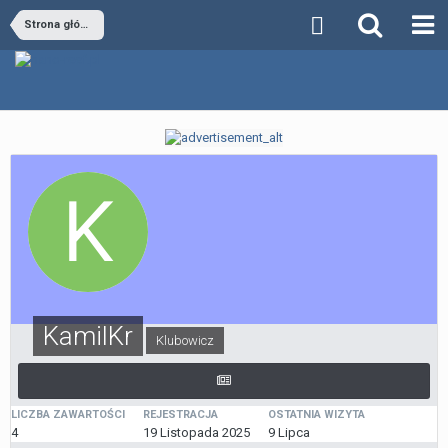
Strona główna
KamilKr
Klubowicz
LICZBA ZAWARTOŚCI
REJESTRACJA
OSTATNIA WIZYTA
4
19 Listopada 2025
9 Lipca