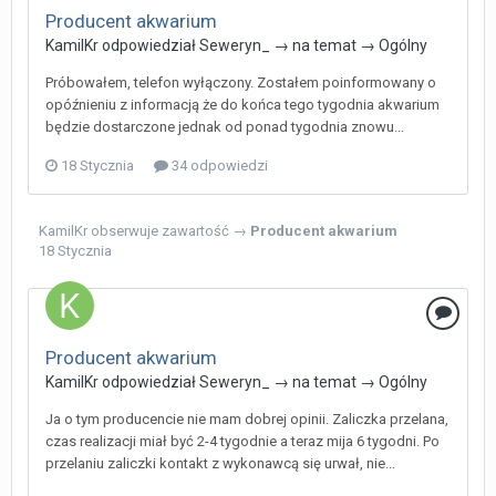
Producent akwarium
KamilKr
odpowiedział
Seweryn_
→ na temat →
Ogólny
Próbowałem, telefon wyłączony. Zostałem poinformowany o
opóźnieniu z informacją że do końca tego tygodnia akwarium
będzie dostarczone jednak od ponad tygodnia znowu...
18 Stycznia
34 odpowiedzi
KamilKr
obserwuje zawartość →
Producent akwarium
18 Stycznia
Producent akwarium
KamilKr
odpowiedział
Seweryn_
→ na temat →
Ogólny
Ja o tym producencie nie mam dobrej opinii. Zaliczka przelana,
czas realizacji miał być 2-4 tygodnie a teraz mija 6 tygodni. Po
przelaniu zaliczki kontakt z wykonawcą się urwał, nie...