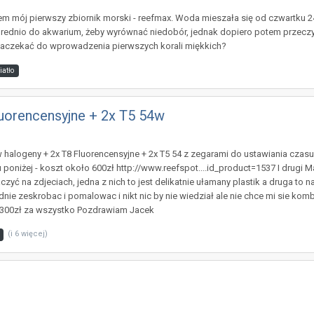
łem mój pierwszy zbiornik morski - reefmax. Woda mieszała się od czwartku 
ednio do akwarium, żeby wyrównać niedobór, jednak dopiero potem przeczytał
y zaczekać do wprowadzenia pierwszych korali miękkich?
iatło
uorencensyjne + 2x T5 54w
alogeny + 2x T8 Fluorencensyjne + 2x T5 54 z zegarami do ustawiania czas
 poniżej - koszt około 600zł http://www.reefspot....id_product=1537 I drugi M
yć na zdjeciach, jedna z nich to jest delikatnie ułamany plastik a druga to 
ie zeskrobac i pomalowac i nikt nic by nie wiedział ale nie chce mi sie komb
 1300zł za wszystko Pozdrawiam Jacek
(i 6 więcej)