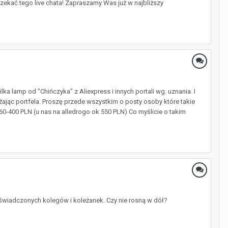
ekać tego live chata! Zapraszamy Was już w najbliższy
ka lamp od "Chińczyka" z Aliexpress i innych portali wg. uznania. I
żając portfela. Proszę przede wszystkim o posty osoby które takie
60-400 PLN (u nas na alledrogo ok 550 PLN) Co myślicie o takim
oświadczonych kolegów i koleżanek. Czy nie rosną w dół?