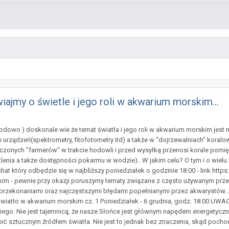
iajmy o świetle i jego roli w akwarium morskim...
odowo ) doskonale wie że temat światła i jego roli w akwarium morskim jest m
urządzeń(spektrometry, fitofotometry itd) a także w "dojrzewalniach" kora
onych "farmerów" w trakcie hodowli i przed wysyłką przenosi korale pomięd
tlenia a także dostępności pokarmu w wodzie).. W jakim celu? O tym i o wie
chat który odbędzie się w najbliższy poniedziałek o godzinie 18:00 - link 
kim - pewnie przy okazji poruszymy tematy związane z często używanym prze
przekonaniami oraz najczęstszymi błędami popełnianymi przez akwarystów... 
 Światło w akwarium morskim cz. 1 Poniedziałek - 6 grudnia, godz. 18:00 U
go. Nie jest tajemnicą, że nasze Słońce jest głównym napędem energetyczny
ić sztucznym źródłem światła. Nie jest to jednak bez znaczenia, skąd pocho