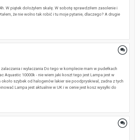
24h. W piątek dołożyłem skałę. W sobotę sprawdziłem zasolenie i
em, że nie wolno tak robić i tu moje pytanie, dlaczego? A drugie
u zalaczania i wylaczania Do tego w komplecie mam w pudełkach
ac Aquastic 10000k - nie wiem jaki koszt tego jest Lampa jest w
na około szybek od halogenów lakier sie poodpryskiwal, zadna z tych
inować Lampa jest aktualnie w UK i w cenie jest kosz wysylki do