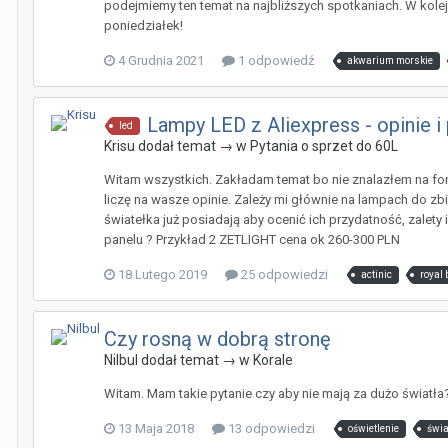
podejmiemy ten temat na najbliższych spotkaniach. W kol
poniedziałek!
4 Grudnia 2021
1 odpowiedź
akwarium morskie
Lampy LED z Aliexpress - opinie i
led
Krisu
dodał temat → w
Pytania o sprzet do 60L
Witam wszystkich. Zakładam temat bo nie znalazłem na forum,
liczę na wasze opinie. Zależy mi głównie na lampach do zb
światełka już posiadają aby ocenić ich przydatność, zalety
panelu ? Przykład 2 ZETLIGHT cena ok 260-300 PLN
18 Lutego 2019
25 odpowiedzi
actinic
royal 
Czy rosną w dobrą stronę
Nilbul
dodał temat → w
Korale
Witam. Mam takie pytanie czy aby nie mają za dużo światła
13 Maja 2018
13 odpowiedzi
oświetlenie
świa