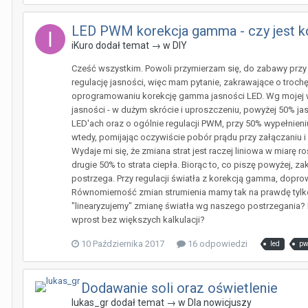
LED PWM korekcja gamma - czy jest k
iKuro
dodał temat → w
DIY
Cześć wszystkim. Powoli przymierzam się, do zabawy przy
regulację jasności, więc mam pytanie, zakrawające o troch
oprogramowaniu korekcję gamma jasności LED. Wg mojej wie
jasności - w dużym skrócie i uproszczeniu, powyżej 50% ja
LED'ach oraz o ogólnie regulacji PWM, przy 50% wypełnieniu
wtedy, pomijając oczywiście pobór prądu przy załączaniu i 
Wydaje mi się, że zmiana strat jest raczej liniowa w miarę r
drugie 50% to strata ciepła. Biorąc to, co piszę powyżej, z
postrzega. Przy regulacji światła z korekcją gamma, doprow
Równomierność zmian strumienia mamy tak na prawdę tylko 
"linearyzujemy" zmianę światła wg naszego postrzegania? Nie
wprost bez większych kalkulacji?
10 Października 2017
16 odpowiedzi
led
p
Dodawanie soli oraz oświetlenie
lukas_gr
dodał temat → w
Dla nowicjuszy