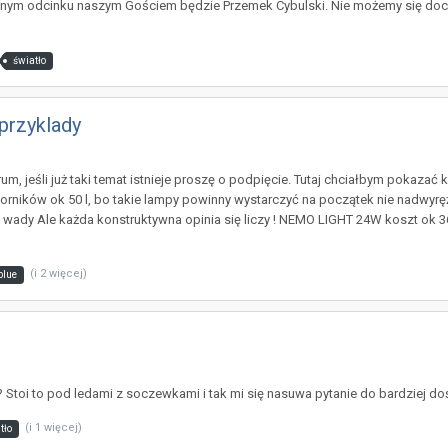
ejnym odcinku naszym Gościem będzie Przemek Cybulski. Nie możemy się docz
światło
 przyklady
 jeśli już taki temat istnieje proszę o podpięcie. Tutaj chciałbym pokazać kil
iorników ok 50 l, bo takie lampy powinny wystarczyć na początek nie nadwyrę
 i wady Ale każda konstruktywna opinia się liczy ! NEMO LIGHT 24W koszt ok 3
(i 2 więcej)
blue
? Stoi to pod ledami z soczewkami i tak mi się nasuwa pytanie do bardziej d
(i 1 więcej)
tło