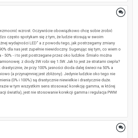
i wzmocnić wzrost. Oczywiście obowiązkowo chcę sobie zrobić
rdzo często spotykam się z tym, że ludzie stosują w swoim
różnej wydajności LED" a z powodu tego, jak postrzegamy zmiany
0% dla nas jest zupełnie niewidoczny. Sugerując się tym, co wiem o
 - 50% - i to jest postrzegane przez oko ludzkie. Śmiało można
mionowej. z diody 3W robi się 1.5W. Jak to jest ze stratami ciepła?
ak drastycznie, że przy 100% jasności dioda dalej świeci na 50% a
niowo (a przynajmniej jest zbliżony). Jedynie ludzkie oko tego nie
enia (0% i 100%) są drastycznie niewielkie i drastycznie duże.
m razie w tym wszystkim sens stosować korekcję gamma, w której
lacji światła), jest nie stosowanie korekcji gamma i regulacja PWM