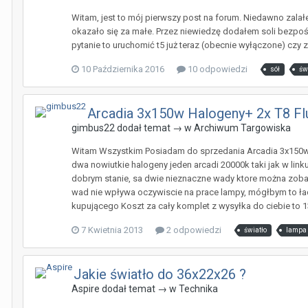
Witam, jest to mój pierwszy post na forum. Niedawno zala
okazało się za małe. Przez niewiedzę dodałem soli bezpośr
pytanie to uruchomić t5 już teraz (obecnie wyłączone) cz
10 Października 2016
10 odpowiedzi
sół
św
Arcadia 3x150w Halogeny+ 2x T8 Fl
gimbus22
dodał temat → w
Archiwum Targowiska
Witam Wszystkim Posiadam do sprzedania Arcadia 3x150w h
dwa nowiutkie halogeny jeden arcadi 20000k taki jak w linku
dobrym stanie, sa dwie nieznaczne wady ktore można zobacz
wad nie wpływa oczywiscie na prace lampy, mógłbym to ładn
kupującego Koszt za cały komplet z wysyłka do ciebie to
7 Kwietnia 2013
2 odpowiedzi
światło
lampa
Jakie światło do 36x22x26 ?
Aspire
dodał temat → w
Technika