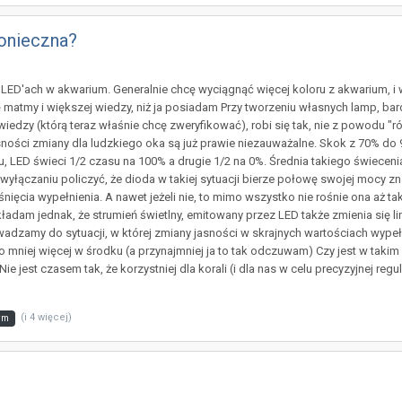
onieczna?
 LED'ach w akwarium. Generalnie chcę wyciągnąć więcej koloru z akwarium, 
ę matmy i większej wiedzy, niż ja posiadam Przy tworzeniu własnych lamp, ba
dzy (którą teraz właśnie chcę zweryfikować), robi się tak, nie z powodu "
sności zmiany dla ludzkiego oka są już prawie niezauważalne. Skok z 70% do 9
, LED świeci 1/2 czasu na 100% a drugie 1/2 na 0%. Średnia takiego świecenia
wyłączaniu policzyć, że dioda w takiej sytuacji bierze połowę swojej mocy zna
ośnięcia wypełnienia. A nawet jeżeli nie, to mimo wszystko nie rośnie ona aż t
akładam jednak, że strumień świetlny, emitowany przez LED także zmienia się li
adzamy do sytuacji, w której zmiany jasności w skrajnych wartościach wypełni
mniej więcej w środku (a przynajmniej ja to tak odczuwam) Czy jest w taki
 jest czasem tak, że korzystniej dla korali (i dla nas w celu precyzyjnej regu
(i 4 więcej)
wm