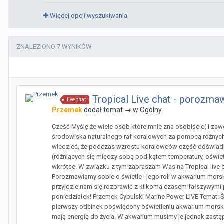
Więcej opcji wyszukiwania
ZNALEZIONO 7 WYNIKÓW
Tropical Live chat - porozmaw
live chat
Przemek
dodał temat → w
Ogólny
Cześć Myślę że wiele osób które mnie zna osobiście( i zaw
środowiska naturalnego raf koralowych za pomocą różnych 
wiedzieć, że podczas wzrostu koralowców część doświadcz
(różniących się między sobą pod kątem temperatury, oświe
wkrótce. W związku z tym zapraszam Was na Tropical live 
Porozmawiamy sobie o świetle i jego roli w akwarium mors
przyjdzie nam się rozprawić z kilkoma czasem fałszywymi 
poniedziałek! Przemek Cybulski Marine Power LIVE Temat:
pierwszy odcinek poświęcony oświetleniu akwarium morskie
mają energię do życia. W akwarium musimy je jednak zastąp