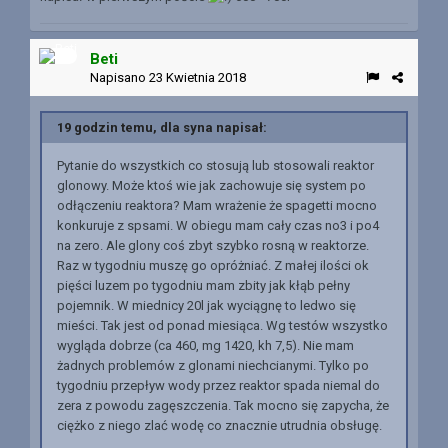
Beti
Napisano
23 Kwietnia 2018
19 godzin temu, dla syna napisał:
Pytanie do wszystkich co stosują lub stosowali reaktor
glonowy. Może ktoś wie jak zachowuje się system po
odłączeniu reaktora? Mam wrażenie że spagetti mocno
konkuruje z spsami. W obiegu mam cały czas no3 i po4
na zero. Ale glony coś zbyt szybko rosną w reaktorze.
Raz w tygodniu muszę go opróżniać. Z małej ilości ok
pięści luzem po tygodniu mam zbity jak kłąb pełny
pojemnik. W miednicy 20l jak wyciągnę to ledwo się
mieści. Tak jest od ponad miesiąca. Wg testów wszystko
wygląda dobrze (ca 460, mg 1420, kh 7,5). Nie mam
żadnych problemów z glonami niechcianymi. Tylko po
tygodniu przepływ wody przez reaktor spada niemal do
zera z powodu zagęszczenia. Tak mocno się zapycha, że
ciężko z niego zlać wodę co znacznie utrudnia obsługę.