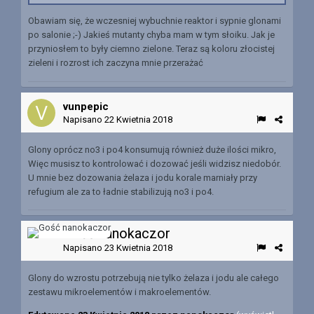
Obawiam się, że wczesniej wybuchnie reaktor i sypnie glonami
po salonie ;-) Jakieś mutanty chyba mam w tym słoiku. Jak je
przyniosłem to były ciemno zielone. Teraz są koloru złocistej
zieleni i rozrost ich zaczyna mnie przerażać
vunpepic
Napisano
22 Kwietnia 2018
Glony oprócz no3 i po4 konsumują również duże ilości mikro,
Więc musisz to kontrolować i dozować jeśli widzisz niedobór.
U mnie bez dozowania żelaza i jodu korale marniały przy
refugium ale za to ładnie stabilizują no3 i po4.
Gość nanokaczor
Napisano
23 Kwietnia 2018
Glony do wzrostu potrzebują nie tylko żelaza i jodu ale całego
zestawu mikroelementów i makroelementów.