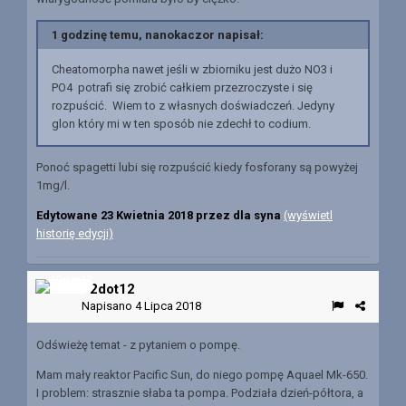
1 godzinę temu, nanokaczor napisał:
Cheatomorpha nawet jeśli w zbiorniku jest dużo NO3 i
PO4 potrafi się zrobić całkiem przezroczyste i się
rozpuścić. Wiem to z własnych doświadczeń. Jedyny
glon który mi w ten sposób nie zdechł to codium.
Ponoć spagetti lubi się rozpuścić kiedy fosforany są powyżej
1mg/l.
Edytowane
23 Kwietnia 2018
przez dla syna
(wyświetl
historię edycji)
12dot12
Napisano
4 Lipca 2018
Odświeżę temat - z pytaniem o pompę.
Mam mały reaktor Pacific Sun, do niego pompę Aquael Mk-650.
I problem: strasznie słaba ta pompa. Podziała dzień-półtora, a