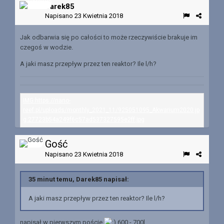
Darek85
Napisano
23 Kwietnia 2018
Jak odbarwia się po całości to może rzeczywiście brakuje im
czegoś w wodzie.
A jaki masz przepływ przez ten reaktor? Ile l/h?
Gość
Napisano
23 Kwietnia 2018
35 minut temu, Darek85 napisał:
A jaki masz przepływ przez ten reaktor? Ile l/h?
napisał w pierwszym poście
600 - 700l