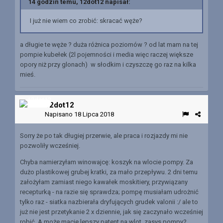
14 godzin temu, 12dot12 napisał:
I już nie wiem co zrobić: skracać węże?
a długie te węże ? duża różnica poziomów ? od lat mam na tej
pompie kubełek (2l pojemności i media więc raczej większe
opory niż przy glonach) w słodkim i czyszczę go raz na kilka
mieś.
12dot12
Napisano
18 Lipca 2018
Sorry że po tak długiej przerwie, ale praca i rozjazdy mi nie
pozwoliły wcześniej.
Chyba namierzyłam winowajcę: koszyk na wlocie pompy. Za
dużo plastikowej grubej kratki, za mało przepływu. 2 dni temu
założyłam zamiast niego kawałek moskitiery, przywiązany
recepturką - na razie się sprawdza; pompę musiałam udrożnić
tylko raz - siatka nazbierała dryfujących grudek valonii :/ ale to
już nie jest przetykanie 2 x dziennie, jak się zaczynało wcześniej
robić. A może macie lepszy patent na wlot, zasys pompy?