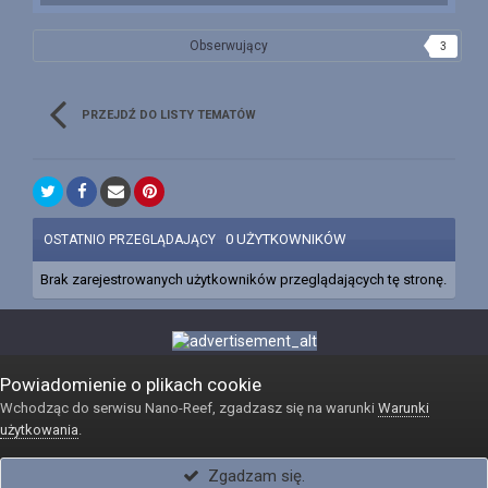
Obserwujący
3
PRZEJDŹ DO LISTY TEMATÓW
0 UŻYTKOWNIKÓW
OSTATNIO PRZEGLĄDAJĄCY
Brak zarejestrowanych użytkowników przeglądających tę stronę.
Powiadomienie o plikach cookie
Wchodząc do serwisu Nano-Reef, zgadzasz się na warunki
Warunki
użytkowania
.
Język
Kontakt
Powered by Invision Community
Zgadzam się.
Internetowy sklep akwarystyczny Reefshop