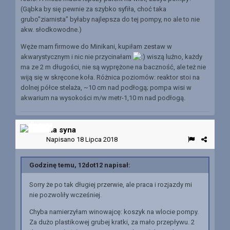
(Gąbka by się pewnie za szybko syfiła, choć taka
grubo"ziarnista" byłaby najlepsza do tej pompy, no ale to nie
akw. słodkowodne.)
Węże mam firmowe do Minikani, kupiłam zestaw w
akwarystycznym i nic nie przycinałam
wiszą luźno, każdy
ma ze 2 m długości, nie są wyprężone na baczność, ale też nie
wiją się w skręcone koła. Różnica poziomów: reaktor stoi na
dolnej półce stelaża, ~10 cm nad podłogą; pompa wisi w
akwarium na wysokości m/w metr-1,10 m nad podłogą.
dla syna
Napisano
18 Lipca 2018
Godzinę temu, 12dot12 napisał:
Sorry że po tak długiej przerwie, ale praca i rozjazdy mi
nie pozwoliły wcześniej.
Chyba namierzyłam winowajcę: koszyk na wlocie pompy.
Za dużo plastikowej grubej kratki, za mało przepływu. 2