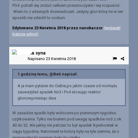
PO4 potrafi się zrobić całkiem przezroczyste i się rozpuścić.
Wiem to z własnych doświadczeń. Jedyny glon który mi w ten
sposób nie zdechł to codium.
Edytowane
23 Kwietnia 2018
przez nanokaczor
(wyświetl
historię edycji)
dla syna
Napisano
23 Kwietnia 2018
1 godzinę temu, @Beti napisał:
A ja mam pytanie do Ciebie,po jakim czasie od montażu
zauważyłeś spadek No3 i Po4 stosując reaktor
glonowy,miesiąc dwa
W zasadzie spadki były widoczne po pierwszym tygodniu
uzytkowania. Tylko nie brałem pod uwagę spadków no3 z ok
40 do 32. Ale jakby nie patrzeć to był spadek 8 jednostek w
ciągu tygodnia. Natomiast te kolory były na tyle ciemne, że o
wiarygodność pomiaru było by ciężko.