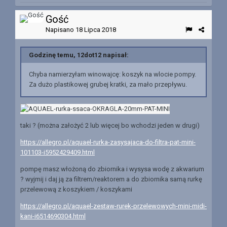
Gość
Napisano
18 Lipca 2018
Godzinę temu, 12dot12 napisał:
Chyba namierzyłam winowajcę: koszyk na wlocie pompy.
Za dużo plastikowej grubej kratki, za mało przepływu.
taki ? (można założyć 2 lub więcej bo wchodzi jeden w drugi)
https://allegro.pl/aquael-rurka-zasysajaca-do-filtra-pat-mini-
101103-i5952429409.html
pompę masz włożoną do zbiornika i wysysa wodę z akwarium
? wyjmij i daj ją za filtrem/reaktorem a do zbiornika samą rurkę
przelewową z koszykiem / koszykami
https://allegro.pl/aquael-zestaw-rurek-przelewowych-mini-midi-
kani-i6514690304.html