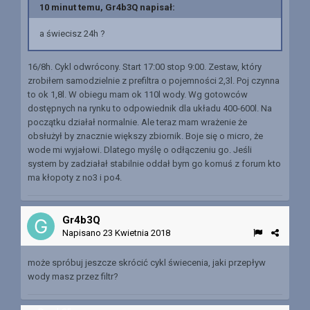
10 minut temu, Gr4b3Q napisał:
a świecisz 24h ?
16/8h. Cykl odwrócony. Start 17:00 stop 9:00. Zestaw, który
zrobiłem samodzielnie z prefiltra o pojemności 2,3l. Poj czynna
to ok 1,8l. W obiegu mam ok 110l wody. Wg gotowców
dostępnych na rynku to odpowiednik dla układu 400-600l. Na
początku działał normalnie. Ale teraz mam wrażenie że
obsłużył by znacznie większy zbiornik. Boje się o micro, że
wode mi wyjałowi. Dlatego myślę o odłączeniu go. Jeśli
system by zadziałał stabilnie oddał bym go komuś z forum kto
ma kłopoty z no3 i po4.
Gr4b3Q
Napisano
23 Kwietnia 2018
może spróbuj jeszcze skrócić cykl świecenia, jaki przepływ
wody masz przez filtr?