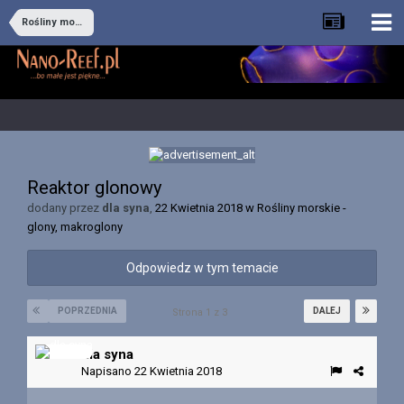
Rośliny morskie - glony, makroglony
Reaktor glonowy
dodany przez
dla syna
,
22 Kwietnia 2018
w
Rośliny morskie -
glony, makroglony
Odpowiedz w tym temacie
POPRZEDNIA
DALEJ
Strona 1 z 3
dla syna
Napisano
22 Kwietnia 2018