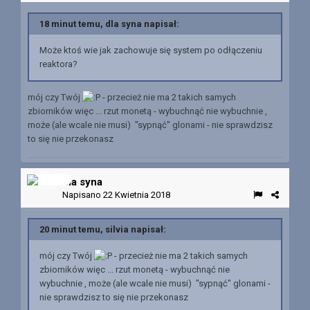
18 minut temu, dla syna napisał:
Może ktoś wie jak zachowuje się system po odłączeniu
reaktora?
mój czy Twój
- przecież nie ma 2 takich samych
zbiorników więc ... rzut monetą - wybuchnąć nie wybuchnie ,
może (ale wcale nie musi) "sypnąć" glonami - nie sprawdzisz
to się nie przekonasz
dla syna
Napisano
22 Kwietnia 2018
20 minut temu, silvia napisał:
mój czy Twój
- przecież nie ma 2 takich samych
zbiorników więc ... rzut monetą - wybuchnąć nie
wybuchnie , może (ale wcale nie musi) "sypnąć" glonami -
nie sprawdzisz to się nie przekonasz