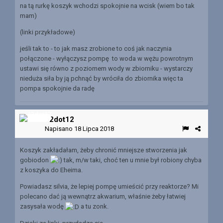
na tą rurkę koszyk wchodzi spokojnie na wcisk (wiem bo tak
mam)
(linki przykładowe)
jeśli tak to - to jak masz zrobione to coś jak naczynia
połączone - wyłączysz pompę to woda w wężu powrotnym
ustawi się równo z poziomem wody w zbiorniku - wystarczy
nieduża siła by ją pchnąć by wróciła do zbiornika więc ta
pompa spokojnie da radę
12dot12
Napisano
18 Lipca 2018
Koszyk zakładałam, żeby chronić mniejsze stworzenia jak
gobiodon
tak, m/w taki, choć ten u mnie był robiony chyba
z koszyka do Eheima.
Powiadasz silvia, że lepiej pompę umieścić przy reaktorze? Mi
polecano dać ją wewnątrz akwarium, właśnie żeby łatwiej
zasysała wodę
a tu zonk.