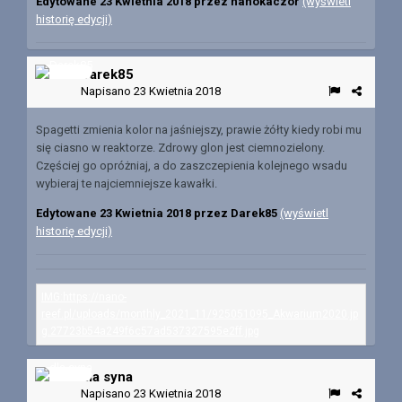
Edytowane
23 Kwietnia 2018
przez nanokaczor
(wyświetl
historię edycji)
Darek85
Napisano
23 Kwietnia 2018
Spagetti zmienia kolor na jaśniejszy, prawie żółty kiedy robi mu
się ciasno w reaktorze. Zdrowy glon jest ciemnozielony.
Częściej go opróżniaj, a do zaszczepienia kolejnego wsadu
wybieraj te najciemniejsze kawałki.
Edytowane
23 Kwietnia 2018
przez Darek85
(wyświetl
historię edycji)
dla syna
Napisano
23 Kwietnia 2018