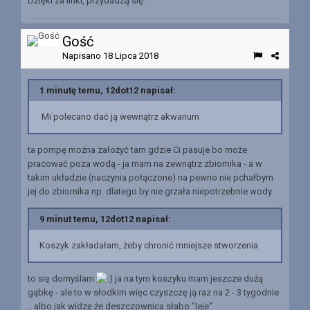
Dzięki za linki, przydadzą się.
Gość
Napisano
18 Lipca 2018
1 minutę temu, 12dot12 napisał:
Mi polecano dać ją wewnątrz akwarium
ta pompę można założyć tam gdzie Ci pasuje bo może
pracować poza wodą - ja mam na zewnątrz zbiornika - a w
takim układzie (naczynia połączone) na pewno nie pchałbym
jej do zbiornika np. dlatego by nie grzała niepotrzebnie wody
9 minut temu, 12dot12 napisał:
Koszyk zakładałam, żeby chronić mniejsze stworzenia
to się domyślam
ja na tym koszyku mam jeszcze dużą
gąbkę - ale to w słodkim więc czyszczę ją raz na 2 - 3 tygodnie
.. albo jak widzę że deszczownica słabo "leje"