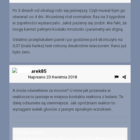
Po 3 dniach od obsługi robi się jaśniejszy. Czyli musiał bym go
otwierać co 4 dni. Wcześniej rósł normalnie. Raz na 3 tygodnie
w zupełności wystarczało. Jakiś pazerny się zrobił. Ale fakt, że
mogę karmić pełnymi kostaki mrożonki i parametry ani drgną.
Ostatnio przeplukalem panel i po godzinie po4 skończyło na
0,07 (mala hanka) test robiony dwukrotnie wieczorem. Rano już
było zero.
Darek85
Napisano
23 Kwietnia 2018
A może oświetlenie za mocne? U mnie jak przerasta w
reaktorze to jasnieje w miejscu kontaktu reaktora z ledami. Te
dalej odsuniete są ciemniejsze. Jak opróżniam reaktor to
wyciągam walek glonów z jasnym spiralnym wzrokiem.