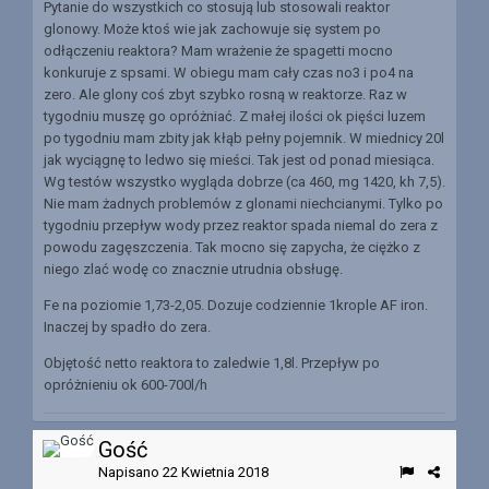
Pytanie do wszystkich co stosują lub stosowali reaktor
glonowy. Może ktoś wie jak zachowuje się system po
odłączeniu reaktora? Mam wrażenie że spagetti mocno
konkuruje z spsami. W obiegu mam cały czas no3 i po4 na
zero. Ale glony coś zbyt szybko rosną w reaktorze. Raz w
tygodniu muszę go opróżniać. Z małej ilości ok pięści luzem
po tygodniu mam zbity jak kłąb pełny pojemnik. W miednicy 20l
jak wyciągnę to ledwo się mieści. Tak jest od ponad miesiąca.
Wg testów wszystko wygląda dobrze (ca 460, mg 1420, kh 7,5).
Nie mam żadnych problemów z glonami niechcianymi. Tylko po
tygodniu przepływ wody przez reaktor spada niemal do zera z
powodu zagęszczenia. Tak mocno się zapycha, że ciężko z
niego zlać wodę co znacznie utrudnia obsługę.
Fe na poziomie 1,73-2,05. Dozuje codziennie 1krople AF iron.
Inaczej by spadło do zera.
Objętość netto reaktora to zaledwie 1,8l. Przepływ po
opróżnieniu ok 600-700l/h
Gość
Napisano
22 Kwietnia 2018