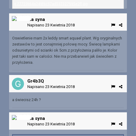
dla syna
Napisano
23 Kwietnia 2018
Oswietlenie mam 2x leddy smart aquael plant. Wg oryginalnych
zestawów to jest conajmniej połowę mocy. Świecę lampkami
odsunietymi od scianki ok 5cm.z przyłożenia paliło je. Kolor
jest taki sam w całości. Nie ma przebarwień jak świecilem z
przyłożenia.
Gr4b3Q
Napisano
23 Kwietnia 2018
a świecisz 24h ?
dla syna
Napisano
23 Kwietnia 2018