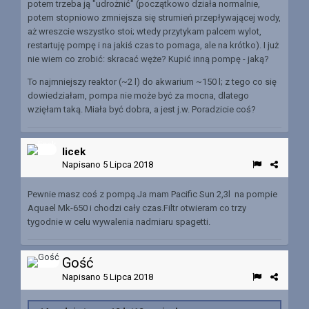
potem trzeba ją "udrożnić" (początkowo działa normalnie,
potem stopniowo zmniejsza się strumień przepływającej wody,
aż wreszcie wszystko stoi; wtedy przytykam palcem wylot,
restartuję pompę i na jakiś czas to pomaga, ale na krótko). I już
nie wiem co zrobić: skracać węże? Kupić inną pompę - jaką?
To najmniejszy reaktor (~2 l) do akwarium ~150 l; z tego co się
dowiedziałam, pompa nie może być za mocna, dlatego
wzięłam taką. Miała być dobra, a jest j.w. Poradzicie coś?
licek
Napisano
5 Lipca 2018
Pewnie masz coś z pompą.Ja mam Pacific Sun 2,3l na pompie
Aquael Mk-650 i chodzi cały czas.Filtr otwieram co trzy
tygodnie w celu wywalenia nadmiaru spagetti.
Gość
Napisano
5 Lipca 2018