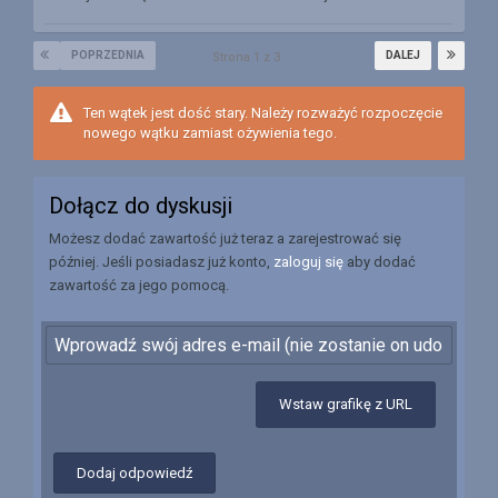
POPRZEDNIA
DALEJ
Strona 1 z 3
Ten wątek jest dość stary. Należy rozważyć rozpoczęcie
nowego wątku zamiast ożywienia tego.
Dołącz do dyskusji
Możesz dodać zawartość już teraz a zarejestrować się
później. Jeśli posiadasz już konto,
zaloguj się
aby dodać
zawartość za jego pomocą.
Wstaw grafikę z URL
Dodaj odpowiedź