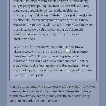
dni temu założyłam zamiast niego kawałek moskitiery,
przywiązany recepturką - na razie się sprawdza; pompę
musiałam udrożnić tylko raz - siatka nazbierała
dryfujących grudek valonii :/ ale to już nie jest przetykanie
2 x dziennie, jak się zaczynało wcześniej robić. A może
macie lepszy patent na wlot, zasys pompy? (Gąbka by się
pewnie za szybko syfiła, choć taka grubo"ziarnista"
byłaby najlepsza do tej pompy, no ale to nie akw.
słodkowodne.)
Węże mam firmowe do Minikani, kupiłam zestaw w
akwarystycznym i nic nie przycinałam
wiszą luźno,
każdy ma ze 2 m długości, nie są wyprężone na
baczność, ale też nie wiją się w skręcone koła. Różnica
poziomów: reaktor stoi na dolnej półce stelaża, ~10 cm
nad podłogą; pompa wisi w akwarium na wysokości m/w
metr-1,10 m nad podłogą.
U mnie pompa pracowała bez koszyka. Oczywiście mówimy o
pompie, która toczyła wodę do reaktora. Nie miałem żadnych
problemów z wydajnością pompy. Przetrwała toczyć kiedy
spagetti za bardzo zarastał reaktor.