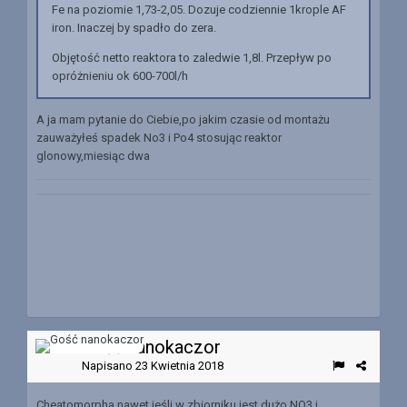
Fe na poziomie 1,73-2,05. Dozuje codziennie 1krople AF
iron. Inaczej by spadło do zera.
Objętość netto reaktora to zaledwie 1,8l. Przepływ po
opróżnieniu ok 600-700l/h
A ja mam pytanie do Ciebie,po jakim czasie od montażu
zauważyłeś spadek No3 i Po4 stosując reaktor
glonowy,miesiąc dwa
Gość nanokaczor
Napisano
23 Kwietnia 2018
Cheatomorpha nawet jeśli w zbiorniku jest dużo NO3 i