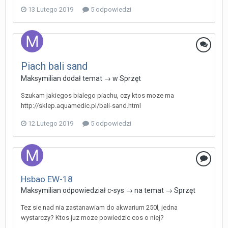
13 Lutego 2019
5 odpowiedzi
Piach bali sand
Maksymilian
dodał temat → w
Sprzęt
Szukam jakiegos bialego piachu, czy ktos moze ma
http://sklep.aquamedic.pl/bali-sand.html
12 Lutego 2019
5 odpowiedzi
Hsbao EW-18
Maksymilian
odpowiedział
c-sys
→ na temat →
Sprzęt
Tez sie nad nia zastanawiam do akwarium 250l, jedna
wystarczy? Ktos juz moze powiedzic cos o niej?