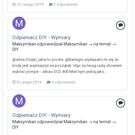
12 Lutego 2019
2 odpowiedzi
Odpieniacz DIY - Wymiary
Maksymilian
odpowiedział
Maksymilian
→ na temat →
DIY
@silvia Dzięki, jakie to proste. @Bartegru wydawało mi się że
body jest ważniejsze na początek. Idąc za twoją radą chciałem
wybrać pompe - Jebao DCS 400 MIał bym jedną jako...
8 Lutego 2019
5 odpowiedzi
Odpieniacz DIY - Wymiary
Maksymilian
odpowiedział
Maksymilian
→ na temat →
DIY