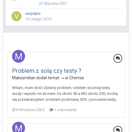
22 Stycznia 2021
vunpepic
13 Lutego 2019
Problem z solą czy testy ?
Maksymilian
dodał temat → w
Chemia
Witam, mam dość dziwny problem, robiłem wczoraj testy
wody i wyszło mi że mam Ca około 90 a MG około 250, trochę
się przestraszyłem zrobiłem podmianę 30% i ponownie testy...
8 Września 2024
1 odpowiedź