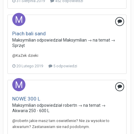
31 Sierpnia 2019
452 odpowiedzi
Piach bali sand
Maksymilian
odpowiedział
Maksymilian
→ na temat →
Sprzęt
@KaZek dzieki
20 Lutego 2019
5 odpowiedzi
NOWE 300 L
Maksymilian
odpowiedział
robertn
→ na temat →
Akwaria 250 - 600 L
@robertn jakie masz tam oswietlenie? Nie za wysokie to
akwarium? Zastanawiam sie nad podobnym.