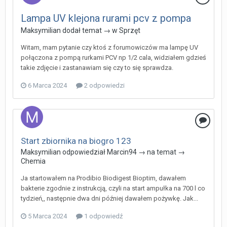
Lampa UV klejona rurami pcv z pompa
Maksymilian
dodał temat → w
Sprzęt
Witam, mam pytanie czy ktoś z forumowiczów ma lampę UV
połączona z pompą rurkami PCV np 1/2 cala, widziałem gdzieś
takie zdjęcie i zastanawiam się czy to się sprawdza.
6 Marca 2024
2 odpowiedzi
Start zbiornika na biogro 123
Maksymilian
odpowiedział
Marcin94
→ na temat →
Chemia
Ja startowałem na Prodibio Biodigest Bioptim, dawałem
bakterie zgodnie z instrukcją, czyli na start ampułka na 700 l co
tydzień,, następnie dwa dni później dawałem pożywkę. Jak...
5 Marca 2024
1 odpowiedź