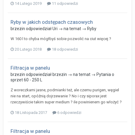
14 Lutego 2019
11 odpowiedzi
Ryby w jakich odstępach czasowych
brzezin
odpowiedział
Uri
→ na temat →
Ryby
W 160 l to chyba mógłbyś sobie pozwolić na ciut więcej ?
20 Lutego 2018
18 odpowiedzi
Filtracja w panelu
brzezin
odpowiedział
brzezin
→ na temat →
Pytania o
sprzet 60 - 250 L
Z woreczkami jasne, podmianki też, ale czemu purigen, węgiel
nie na start, opóźnią dojrzewanie ? No i czy siporax jest
rzeczywiście takim super medium ? ile powinienem go włożyć ?
18 Listopada 2017
6 odpowiedzi
Filtracja w panelu