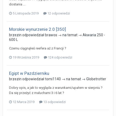
dostania ...
5 Listopada 2019
12 odpowiedzi
Morskie wynurzenie 2.0 [350]
brzezin
odpowiedział
brawos
→ na temat →
Akwaria 250 -
600 L
Czemu ciągnąłeś reefera aż z Francji ?
19 Września 2019
124 odpowiedzi
Egipt w Pazdzierniku
brzezin
odpowiedział
tomi1140
→ na temat →
Globetrotter
Dobry opis, a jak to wygląda z warunkami/upałem w sierpniu ?
Da się przeżyć z maluchami 3 i 6 lat ?
12 Marca 2019
13 odpowiedzi