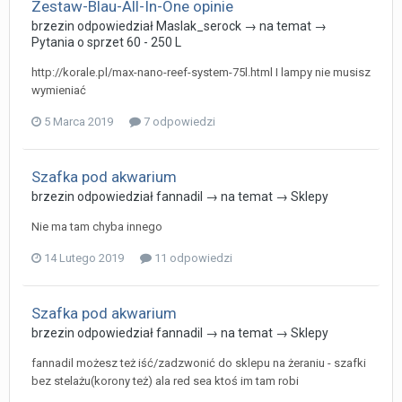
Zestaw-Blau-All-In-One opinie
brzezin
odpowiedział
Maslak_serock
→ na temat →
Pytania o sprzet 60 - 250 L
http://korale.pl/max-nano-reef-system-75l.html I lampy nie musisz
wymieniać
5 Marca 2019
7 odpowiedzi
Szafka pod akwarium
brzezin
odpowiedział
fannadil
→ na temat →
Sklepy
Nie ma tam chyba innego
14 Lutego 2019
11 odpowiedzi
Szafka pod akwarium
brzezin
odpowiedział
fannadil
→ na temat →
Sklepy
fannadil możesz też iść/zadzwonić do sklepu na żeraniu - szafki
bez stelażu(korony też) ala red sea ktoś im tam robi