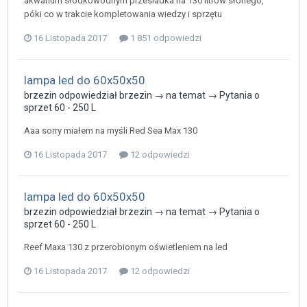
akwarium słodkowodnym przesiadka na 130 litrów słonego,
póki co w trakcie kompletowania wiedzy i sprzętu
16 Listopada 2017
1 851 odpowiedzi
lampa led do 60x50x50
brzezin
odpowiedział
brzezin
→ na temat →
Pytania o
sprzet 60 - 250 L
Aaa sorry miałem na myśli Red Sea Max 130
16 Listopada 2017
12 odpowiedzi
lampa led do 60x50x50
brzezin
odpowiedział
brzezin
→ na temat →
Pytania o
sprzet 60 - 250 L
Reef Maxa 130 z przerobionym oświetleniem na led
16 Listopada 2017
12 odpowiedzi