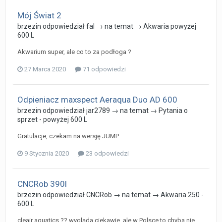
Mój Świat 2
brzezin
odpowiedział
fal
→ na temat →
Akwaria powyżej
600 L
Akwarium super, ale co to za podłoga ?
27 Marca 2020
71 odpowiedzi
Odpieniacz maxspect Aeraqua Duo AD 600
brzezin
odpowiedział
jar2789
→ na temat →
Pytania o
sprzet - powyżej 600 L
Gratulacje, czekam na wersję JUMP
9 Stycznia 2020
23 odpowiedzi
CNCRob 390l
brzezin
odpowiedział
CNCRob
→ na temat →
Akwaria 250 -
600 L
cleair aquatics ?? wygląda ciekawie, ale w Polsce to chyba nie