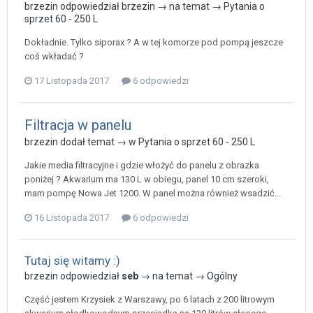
brzezin
odpowiedział
brzezin
→ na temat →
Pytania o
sprzet 60 - 250 L
Dokładnie. Tylko siporax ? A w tej komorze pod pompą jeszcze
coś wkładać ?
17 Listopada 2017
6 odpowiedzi
Filtracja w panelu
brzezin
dodał temat → w
Pytania o sprzet 60 - 250 L
Jakie media filtracyjne i gdzie włożyć do panelu z obrazka
poniżej ? Akwarium ma 130 L w obiegu, panel 10 cm szeroki,
mam pompę Nowa Jet 1200. W panel można również wsadzić...
16 Listopada 2017
6 odpowiedzi
Tutaj się witamy :)
brzezin
odpowiedział
seb
→ na temat →
Ogólny
Część jestem Krzysiek z Warszawy, po 6 latach z 200 litrowym