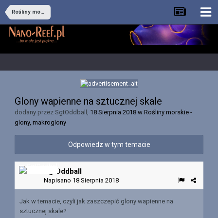
Rośliny morskie - glony, makroglony
Glony wapienne na sztucznej skale
dodany przez
SgtOddball
,
18 Sierpnia 2018
w
Rośliny morskie -
glony, makroglony
Odpowiedz w tym temacie
SgtOddball
Napisano
18 Sierpnia 2018
Jak w temacie, czyli jak zaszczepić glony wapienne na
sztucznej skale?