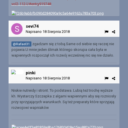
vol2-112-l/#entry919748
sevi74
Napisano
18 Sierpnia 2018
zgadzam się z tobą.Same od siebie się raczej nie
@Rafael31
pojawia.U mnie jeden ślimak którego skorupa cała była w
wapiennych rozpoczął ich rozwój wcześniej nic się nie działo.
pinki
Napisano
18 Sierpnia 2018
Niskie nutreidy i stront. To podstawa. Lubią też trochę wyższe
kh. Wystarczy Szczepka z algami wapiennymi aby się rozniosły
przy sprzyjających warunkach. Są też preparaty które sprzyjają
rozwojowi wapniaków