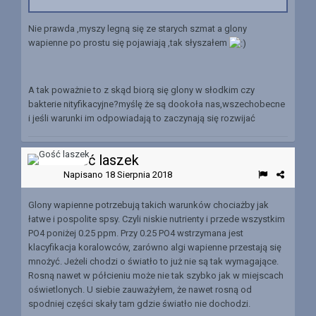
Nie prawda ,myszy legną się ze starych szmat a glony
wapienne po prostu się pojawiają ,tak słyszałem
A tak poważnie to z skąd biorą się glony w słodkim czy
bakterie nityfikacyjne?myślę że są dookoła nas,wszechobecne
i jeśli warunki im odpowiadają to zaczynają się rozwijać
Gość laszek
Napisano
18 Sierpnia 2018
Glony wapienne potrzebują takich warunków chociażby jak
łatwe i pospolite spsy. Czyli niskie nutrienty i przede wszystkim
PO4 poniżej 0.25 ppm. Przy 0.25 PO4 wstrzymana jest
klacyfikacja koralowców, zarówno algi wapienne przestają się
mnożyć. Jeżeli chodzi o światło to już nie są tak wymagające.
Rosną nawet w półcieniu może nie tak szybko jak w miejscach
oświetlonych. U siebie zauważyłem, że nawet rosną od
spodniej części skały tam gdzie światło nie dochodzi.