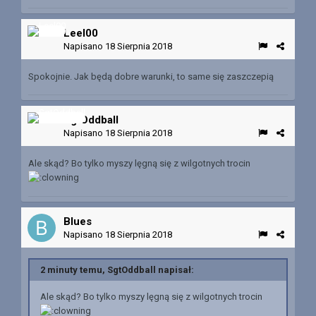
Leel00
Napisano
18 Sierpnia 2018
Spokojnie. Jak będą dobre warunki, to same się zaszczepią
SgtOddball
Napisano
18 Sierpnia 2018
Ale skąd? Bo tylko myszy lęgną się z wilgotnych trocin
Blues
Napisano
18 Sierpnia 2018
2 minuty temu, SgtOddball napisał:
Ale skąd? Bo tylko myszy lęgną się z wilgotnych trocin