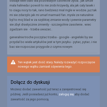
oddaje swe cialo dla pozostalych czlonkow zycia.. jak umze
mala halineda i powoli to nie zrobi krzywdy, ala jak caly lasek i
to ciagu nocy to tak, rano bedziesz mial mgle w wodzie..juz tak
mi sie zdarzylo jak mi umarl marmaid fan..mysle ze naturalnie
byl to moj blad w za szybkiej zmianie wody i pewnie parametry
sie zbyt drastycznie zmienily - szczegolnie zasolenie.. wiec
zgadzam sie - trzeba uwazac..
generalnie troche poczytac trzeba - google - angielski by sie
przydal bo wiele artykułów jest w tym jezyku - pytac, pytac..i nie
bac sie rozpoczac przygode z czyms nowym
Ten wątek jest dość stary. Należy rozważyć rozpoczęcie
nowego wątku zamiast ożywienia tego.
Dołącz do dyskusji
Możesz dodać zawartość już teraz a zarejestrować się
później. Jeśli posiadasz już konto,
zaloguj się
aby dodać
zawartość za jego pomocą.