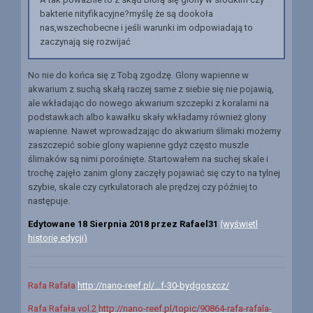
bakterie nityfikacyjne?myślę że są dookoła
nas,wszechobecne i jeśli warunki im odpowiadają to
zaczynają się rozwijać
No nie do końca się z Tobą zgodzę. Glony wapienne w
akwarium z suchą skałą raczej same z siebie się nie pojawią,
ale wkładając do nowego akwarium szczepki z koralami na
podstawkach albo kawałku skały wkładamy również glony
wapienne. Nawet wprowadzając do akwarium ślimaki możemy
zaszczepić sobie glony wapienne gdyż często muszle
ślimaków są nimi porośnięte. Startowałem na suchej skale i
trochę zajęło zanim glony zaczęły pojawiać się czy to na tylnej
szybie, skale czy cyrkulatorach ale prędzej czy później to
następuje.
Edytowane
18 Sierpnia 2018
przez Rafael31
(wyświetl
historię edycji)
Rafa Rafała
http://nano-reef.pl/...f-30-bydgoszcz/
Rafa Rafała vol.2
http://nano-reef.pl/topic/90864-rafa-rafala-