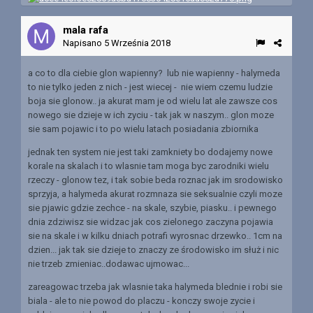
mala rafa
Napisano
5 Września 2018
a co to dla ciebie glon wapienny? lub nie wapienny - halymeda
to nie tylko jeden z nich - jest wiecej - nie wiem czemu ludzie
boja sie glonow.. ja akurat mam je od wielu lat ale zawsze cos
nowego sie dzieje w ich zyciu - tak jak w naszym.. glon moze
sie sam pojawic i to po wielu latach posiadania zbiornika
jednak ten system nie jest taki zamkniety bo dodajemy nowe
korale na skalach i to wlasnie tam moga byc zarodniki wielu
rzeczy - glonow tez, i tak sobie beda roznac jak im srodowisko
sprzyja, a halymeda akurat rozmnaza sie seksualnie czyli moze
sie pjawic gdzie zechce - na skale, szybie, piasku.. i pewnego
dnia zdziwisz sie widzac jak cos zielonego zaczyna pojawia
sie na skale i w kilku dniach potrafi wyrosnac drzewko.. 1cm na
dzien... jak tak sie dzieje to znaczy ze środowisko im służ i nic
nie trzeb zmieniac..dodawac ujmowac...
zareagowac trzeba jak wlasnie taka halymeda blednie i robi sie
biala - ale to nie powod do placzu - konczy swoje zycie i