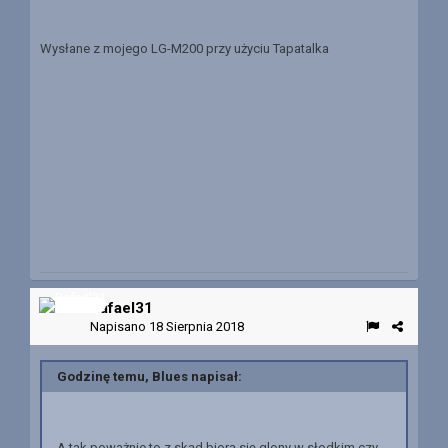
Wysłane z mojego LG-M200 przy użyciu Tapatalka
Rafael31
Napisano
18 Sierpnia 2018
Godzinę temu, Blues napisał:
A tak poważnie to z skąd biorą się glony w słodkim czy