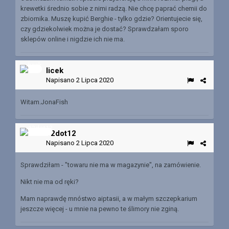
krewetki średnio sobie z nimi radzą. Nie chcę paprać chemii do
zbiornika. Muszę kupić Berghie - tylko gdzie? Orientujecie się,
czy gdziekolwiek można je dostać? Sprawdzałam sporo
sklepów online i nigdzie ich nie ma.
licek
Napisano
2 Lipca 2020
Witam.JonaFish
12dot12
Napisano
2 Lipca 2020
Sprawdziłam - "towaru nie ma w magazynie", na zamówienie.
Nikt nie ma od ręki?
Mam naprawdę mnóstwo aiptasii, a w małym szczepkarium
jeszcze więcej - u mnie na pewno te ślimory nie zginą.