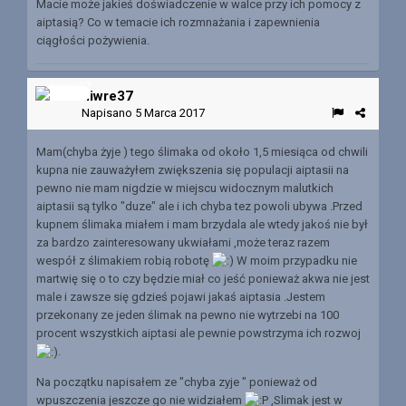
Macie może jakieś doświadczenie w walce przy ich pomocy z
aiptasią? Co w temacie ich rozmnażania i zapewnienia
ciągłości pożywienia.
niwre37
Napisano
5 Marca 2017
Mam(chyba żyje ) tego ślimaka od około 1,5 miesiąca od chwili
kupna nie zauważyłem zwiększenia się populacji aiptasii na
pewno nie mam nigdzie w miejscu widocznym malutkich
aiptasii są tylko "duze" ale i ich chyba tez powoli ubywa .Przed
kupnem ślimaka miałem i mam brzydala ale wtedy jakoś nie był
za bardzo zainteresowany ukwiałami ,może teraz razem
wespół z ślimakiem robią robotę
W moim przypadku nie
martwię się o to czy będzie miał co jeść ponieważ akwa nie jest
male i zawsze się gdzieś pojawi jakaś aiptasia .Jestem
przekonany ze jeden ślimak na pewno nie wytrzebi na 100
procent wszystkich aiptasi ale pewnie powstrzyma ich rozwoj
.
Na początku napisałem ze "chyba zyje " ponieważ od
wpuszczenia jeszcze go nie widziałem
,Slimak jest w