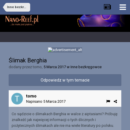
Inne bezkręgowce
Ślimak Berghia
dodany przez
tomo
,
5 Marca 2017
w
Inne bezkręgowce
Odpowiedz w tym temacie
tomo
Napisano
5 Marca 2017
Co sądzicie o ślimakach Berghia w walce z aiptasiami? Próbuję
znalkeźć jak najwięcej informacji o tych ślicznych i
pożytecznych ślimakach ale nie ma wiele literatury po polsku.