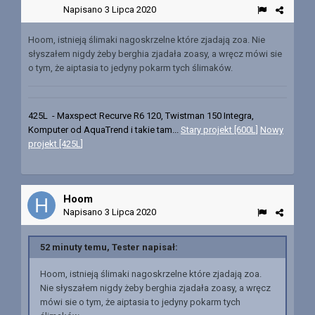
Napisano
3 Lipca 2020
Hoom, istnieją ślimaki nagoskrzelne które zjadają zoa. Nie
słyszałem nigdy żeby berghia zjadała zoasy, a wręcz mówi sie
o tym, że aiptasia to jedyny pokarm tych ślimaków.
425L - Maxspect Recurve R6 120, Twistman 150 Integra,
Komputer od AquaTrend i takie tam...
Stary projekt [600L]
Nowy
projekt [425L
]
Hoom
Napisano
3 Lipca 2020
52 minuty temu, Tester napisał:
Hoom, istnieją ślimaki nagoskrzelne które zjadają zoa.
Nie słyszałem nigdy żeby berghia zjadała zoasy, a wręcz
mówi sie o tym, że aiptasia to jedyny pokarm tych