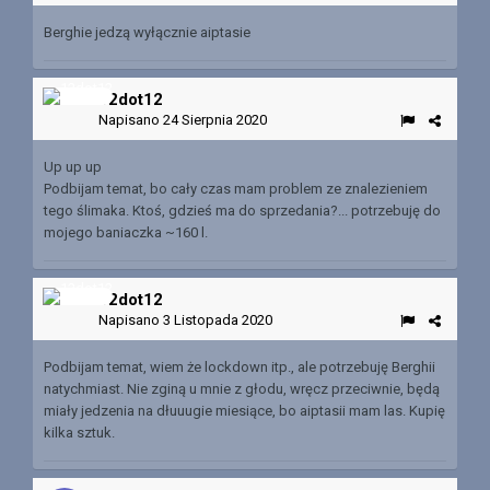
Berghie jedzą wyłącznie aiptasie
12dot12
Napisano
24 Sierpnia 2020
Up up up
Podbijam temat, bo cały czas mam problem ze znalezieniem
tego ślimaka. Ktoś, gdzieś ma do sprzedania?... potrzebuję do
mojego baniaczka ~160 l.
12dot12
Napisano
3 Listopada 2020
Podbijam temat, wiem że lockdown itp., ale potrzebuję Berghii
natychmiast. Nie zginą u mnie z głodu, wręcz przeciwnie, będą
miały jedzenia na dłuuugie miesiące, bo aiptasii mam las. Kupię
kilka sztuk.