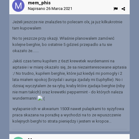
mem_phis
Napisano
26 Marca 2021
Jeżeli jeszcze nie znalazles to polecam olx, ja juz kilkukrotnie
tam kupowalem
No to jeszcze przy okazji. Właśnie planowalem zamówić
kolejne berghie, bo ostatnie 5 gdzieś przepadlo a tu sie
okazało że.......
Jakiś czas temu kupiłem z 6szt krewetek wurdemanni na
aiptasie i w miarę okazało się, że sa niezainteresowane aiptasia
:/ No trudno, kupiłem berghie, które już kiedyś mi pomogły i 2
lata miałem spokoj (brzydal i auriga zjadaly mi Euphyllie). No i
dzisiaj wyczytalem że sa ryby, kraby które zjadaja berghie (niby
nie mam takich) oraz krewetki peppermint - do których naleza
wundermanni
wylapanie ich w akwarium 1500l nawet pulapkami to syzyfowa
praca skazana na porażkę a wychodzi na to ze wpuszczenie
kolejnych berghi to strata pieniędzy i jestem w kropce...