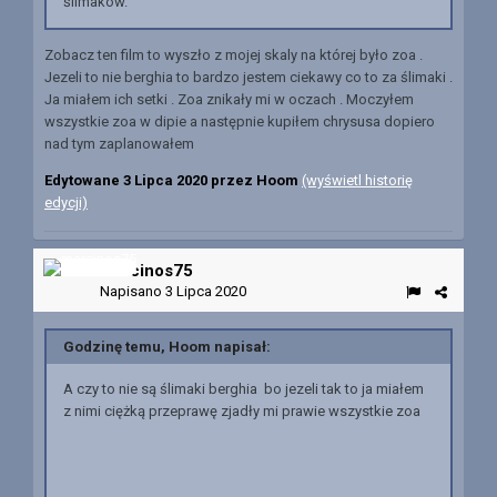
ślimaków.
Zobacz ten film to wyszło z mojej skaly na której było zoa .
Jezeli to nie berghia to bardzo jestem ciekawy co to za ślimaki .
Ja miałem ich setki . Zoa znikały mi w oczach . Moczyłem
wszystkie zoa w dipie a następnie kupiłem chrysusa dopiero
nad tym zaplanowałem
Edytowane
3 Lipca 2020
przez Hoom
(wyświetl historię
edycji)
marcinos75
Napisano
3 Lipca 2020
Godzinę temu, Hoom napisał:
A czy to nie są ślimaki berghia bo jezeli tak to ja miałem
z nimi ciężką przeprawę zjadły mi prawie wszystkie zoa