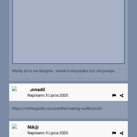
Myślę że to nie Berghia - nawet kolorystyka coś nie pasuje
fannadil
Napisano
3 Lipca 2020
https://critterguide.ca/zoanthid-eating-nudibranch/
Nik@
Napisano
3 Lipca 2020