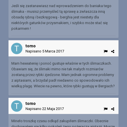
Jeśli się zastanawiasz nad wprowadzeniem do baniaka tego
ślimaka - musisz przemyśleć tą sprawę a zwłaszcza inną
obsadę rybną i bezkręgową - berghia jest niestety dla
niektórych gatunków przysmakiem, i szybko może stać się
pokarmem !
tomo
Napisano
5 Marca 2017
Mam hexeatenię i ponoć gustuje właśnie w tych ślimaczkach.
Obawiam się, że ślimaki mimo nie tak małych rozmiarów
zostaną przez rybki zjedzone. Mam jednak ogromne problemy
z aiptasiami, a brzydal padł niedawno co spowodowało ich
wielką plagę. WIecie na pewno, które rybki gustują w Bergiach?
tomo
Napisano
22 Maja 2017
Mineło troszkę czasu odkąd zakupiłem ślimaczki. Obecnie
dochowałem się kilku pokoleń tego pożeracza aiptazji. Muszę