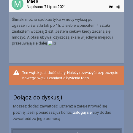
Maeo
Napisano
7 Lipca 2021
Ślimaki można spotkać tylko w nocy wyłażą po
zgaszeniu światła tak po 1h. U siebie wpuściłem 4 sztuki i
znalazłem wczoraj 2 szt. Jestem ciekaw kiedy zaczną się
mnożyć. Aiptasi ubywa czyszczą skałę w jednym miejscu i
przesuwają się dalej
Ten wątek jest dość stary. Należy rozważyć rozpoczęcie
nowego wątku zamiast ożywienia tego.
Dołącz do dyskusji
Możesz dodać zawartość już teraz a zarejestrować się
później. Jeśli posiadasz już konto,
zaloguj się
aby dodać
zawartość za jego pomocą.