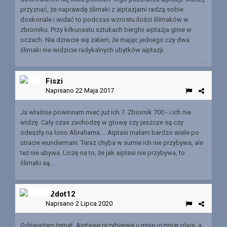
przyznać, że naprawdę ślimaki z aiptazjami radzą sobie
doskonale i widać to podczas wzrostu ilości ślimaków w
zbiorniku. Przy kilkunastu sztukach berghii aiptazja ginie w
oczach. Nie dziwcie się zatem, że mając jednego czy dwa
ślimaki nie widzicie radykalnych ubytków aiptazji.
Fiszi
Napisano
22 Maja 2017
Ja właśnie powinnam mieć już ich 7. Zbiornik 700 - i ich nie
widzę. Cały czas zachodzę w głowę czy jeszcze są czy
odeszły na łono Abrahama.... Aiptasi małam bardzo wiele po
utracie wundermani. Teraz chyba w sumie ich nie przybywa, ale
też nie ubywa. Liczę na to, że jak aiptasi nie przybywa, to
ślimaki są...
12dot12
Napisano
2 Lipca 2020
Odświeżam temat. Aiptasie przybierają u mnie rozmiar plagi, a