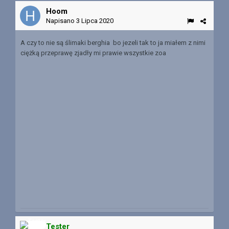
Hoom
Napisano
3 Lipca 2020
A czy to nie są ślimaki berghia bo jezeli tak to ja miałem z nimi
ciężką przeprawę zjadły mi prawie wszystkie zoa
Tester