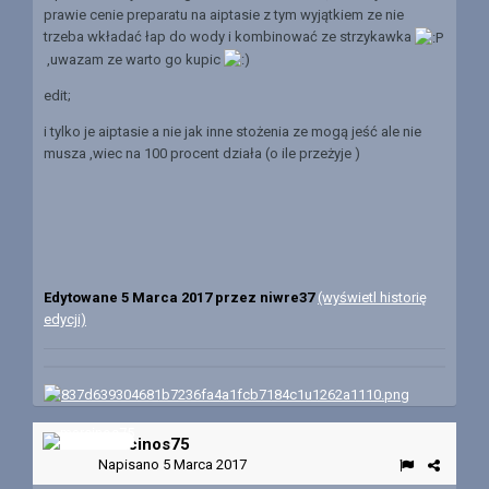
prawie cenie preparatu na aiptasie z tym wyjątkiem ze nie
trzeba wkładać łap do wody i kombinować ze strzykawka
,uwazam ze warto go kupic
edit;
i tylko je aiptasie a nie jak inne stożenia ze mogą jeść ale nie
musza ,wiec na 100 procent działa (o ile przeżyje )
Edytowane
5 Marca 2017
przez niwre37
(wyświetl historię
edycji)
marcinos75
Napisano
5 Marca 2017