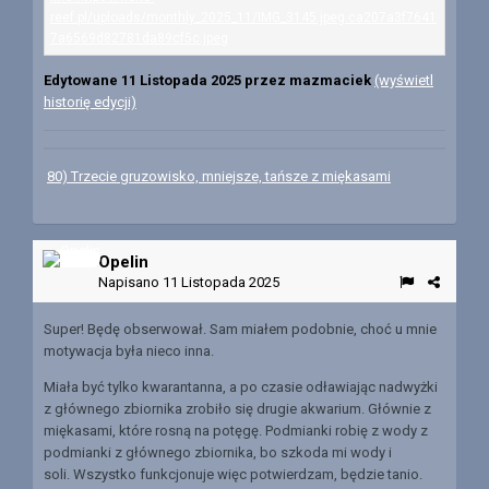
Edytowane
11 Listopada 2025
przez mazmaciek
(wyświetl
historię edycji)
80) Trzecie gruzowisko, mniejsze, tańsze z miękasami
Opelin
Napisano
11 Listopada 2025
Super! Będę obserwował. Sam miałem podobnie, choć u mnie
motywacja była nieco inna.
Miała być tylko kwarantanna, a po czasie odławiając nadwyżki
z głównego zbiornika zrobiło się drugie akwarium. Głównie z
miękasami, które rosną na potęgę. Podmianki robię z wody z
podmianki z głównego zbiornika, bo szkoda mi wody i
soli. Wszystko funkcjonuje więc potwierdzam, będzie tanio.