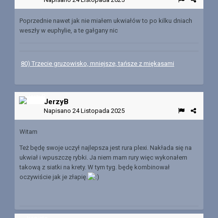
Poprzednie nawet jak nie miałem ukwiałów to po kilku dniach
weszły w euphylie, a te gałgany nic
80) Trzecie gruzowisko, mniejsze, tańsze z miękasami
JerzyB
Napisano
24 Listopada 2025
Witam
Też będę swoje uczył najlepsza jest rura plexi. Nakłada się na
ukwiał i wpuszczę rybki. Ja niem mam rury więc wykonałem
takową z siatki na krety. W tym tyg. będę kombinował
oczywiście jak je złapię.