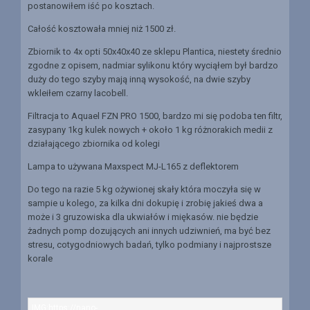
postanowiłem iść po kosztach.
Całość kosztowała mniej niż 1500 zł.
Zbiornik to 4x opti 50x40x40 ze sklepu Plantica, niestety średnio
zgodne z opisem, nadmiar sylikonu który wyciąłem był bardzo
duży do tego szyby mają inną wysokość, na dwie szyby
wkleiłem czarny lacobell.
Filtracja to Aquael FZN PRO 1500, bardzo mi się podoba ten filtr,
zasypany 1kg kulek nowych + około 1 kg różnorakich medii z
działającego zbiornika od kolegi
Lampa to używana Maxspect MJ-L165 z deflektorem
Do tego na razie 5 kg ożywionej skały która moczyła się w
sampie u kolego, za kilka dni dokupię i zrobię jakieś dwa a
może i 3 gruzowiska dla ukwiałów i miękasów. nie będzie
żadnych pomp dozujących ani innych udziwnień, ma być bez
stresu, cotygodniowych badań, tylko podmiany i najprostsze
korale