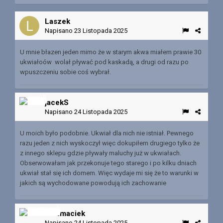
Laszek
Napisano
23 Listopada 2025
U mnie błazen jeden mimo że w starym akwa miałem prawie 30
ukwiałoów wolał pływać pod kaskadą, a drugi od razu po
wpuszczeniu sobie coś wybrał.
jacekS
Napisano
24 Listopada 2025
U moich było podobnie. Ukwiał dla nich nie istniał. Pewnego
razu jeden z nich wyskoczył więc dokupiłem drugiego tylko że
z innego sklepu gdzie pływały maluchy już w ukwiałach.
Obserwowałam jak przekonuje tego starego i po kilku dniach
ukwiał stał się ich domem. Więc wydaje mi się że to warunki w
jakich są wychodowane powodują ich zachowanie
mazmaciek
Napisano
24 Listopada 2025