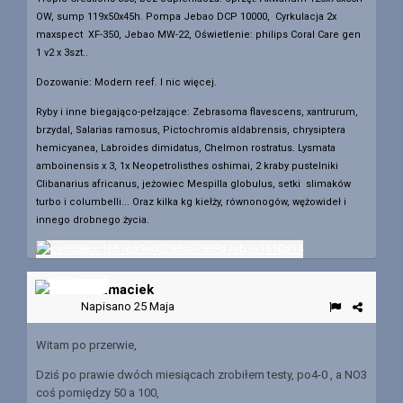
OW, sump 119x50x45h. Pompa Jebao DCP 10000, Cyrkulacja 2x
maxspect XF-350, Jebao MW-22, Oświetlenie: philips Coral Care gen
1 v2 x 3szt..
Dozowanie: Modern reef. I nic więcej.
Ryby i inne biegająco-pełzające: Zebrasoma flavescens, xantrurum,
brzydal, Salarias ramosus, Pictochromis aldabrensis, chrysiptera
hemicyanea, Labroides dimidatus, Chelmon rostratus. Lysmata
amboinensis x 3, 1x Neopetrolisthes oshimai, 2 kraby pustelniki
Clibanarius africanus, jeżowiec Mespilla globulus, setki slimaków
turbo i columbelli... Oraz kilka kg kiełży, równonogów, wężowideł i
innego drobnego życia.
mazmaciek
Napisano
25 Maja
Witam po przerwie,
Dziś po prawie dwóch miesiącach zrobiłem testy, po4-0 , a NO3
coś pomiędzy 50 a 100,