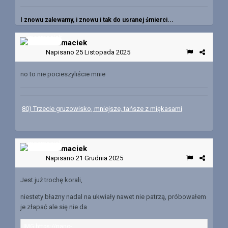
I znowu zalewamy, i znowu i tak do usranej śmierci...
mazmaciek
Napisano
25 Listopada 2025
no to nie pocieszyliście mnie
80) Trzecie gruzowisko, mniejsze, tańsze z miękasami
mazmaciek
Napisano
21 Grudnia 2025
Jest już trochę korali,
niestety błazny nadal na ukwiały nawet nie patrzą, próbowałem
je złapać ale się nie da