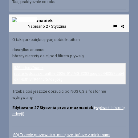
Taa, praktycznie co roku.
mazmaciek
Napisano
27 Stycznia
O taką przepiękną rybę sobie kupiłem
dascyllus aruanus .
błazny niestety dalej pod filtrem pływają
Trzeba coś jeszcze dorzucić bo NO3 0,3 a fosfor nie
wykrywalny
Edytowane
27 Stycznia
przez mazmaciek
(wyświetl historię
edycji)
80) Trzecie gruzowisko, mniejsze, tańsze z miękasami