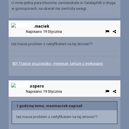
U mnie jedna para błaznów zamieszkała w Catalaphilli a druga
w gonioporach, na ukwiał nie zwróciły uwagi.
mazmaciek
Napisano
19 Stycznia
też macie problem z certyfikatem na tej stronie??
80) Trzecie gruzowisko, mniejsze, tańsze z miękasami
elespero
Napisano
19 Stycznia
1 godzinę temu, mazmaciek napisał:
też macie problem z certyfikatem na tej stronie??