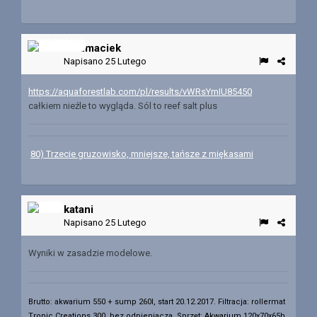
mazmaciek
Napisano
25 Lutego
https://aquaforestlab.com/pl/results/vWRsYmIU85450
całkiem nieźle to wygląda. Sól to reef salt plus
80) Trzecie gruzowisko, mniejsze, tańsze z miękasami
katani
Napisano
25 Lutego
Wyniki w zasadzie modelowe.
Brutto: akwarium 550 + sump 260l, start 20.12.2017. Filtracja: rollermat
Tropic Creations 300, bez odpieniacza.
Sprzęt: Akwarium 120x70x65h