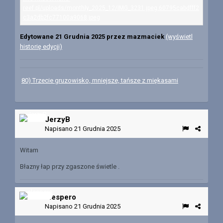
Edytowane
21 Grudnia 2025
przez mazmaciek
(wyświetl
historię edycji)
80) Trzecie gruzowisko, mniejsze, tańsze z miękasami
JerzyB
Napisano
21 Grudnia 2025
Witam
Błazny łap przy zgaszone świetle .
elespero
Napisano
21 Grudnia 2025