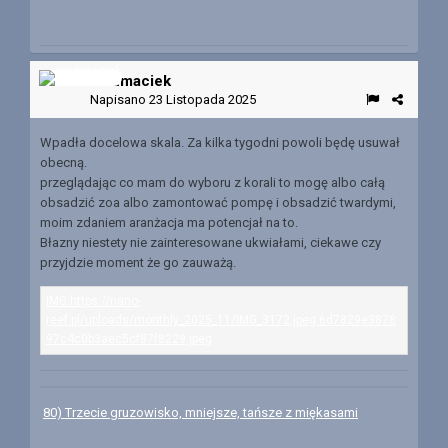
mazmaciek
Napisano
23 Listopada 2025
Wpadła docelowa skala. Za kilka tygodni powoli będę usuwał
obecną.
przeglądając co mam do wyboru z korali to mogę albo całą
obsadzić zoa albo zamontować pompę i obsadzić twardymi,
moim zdaniem aranżacja ma potencjał na to.
Błazny niestety nie zainteresowane ukwiałami, ciekawe czy
przyjdzie moment że go zauważą.
80) Trzecie gruzowisko, mniejsze, tańsze z miękasami