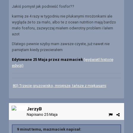
Jakiś pomysł jak podnieść fosfor??
karmię ze 4 razy w tygodniu nie płukanymi mrożonkami ale
wygląda że to za mało, albo te z ocean nutrition mają bardzo
mało fosforu, zazwyczaj miałem odwrotny problem i lałem
azot
Dlatego pewnie szyby mam zawsze czyste, już nawet nie
pamiętam kiedy przecierałem
Edytowane
25 Maja
przez mazmaciek
(wyświetl historię
edycji)
80) Trzecie gruzowisko, mniejsze, tańsze z miękasami
JerzyB
Napisano
25 Maja
9 minut temu, mazmaciek napisał: