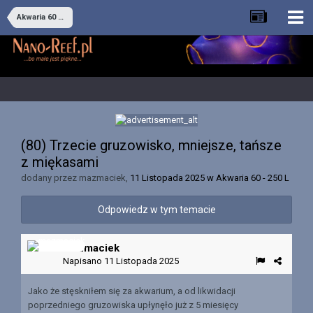
Akwaria 60 - 250 L
(80) Trzecie gruzowisko, mniejsze, tańsze
z miękasami
dodany przez
mazmaciek
,
11 Listopada 2025
w
Akwaria 60 - 250 L
Odpowiedz w tym temacie
mazmaciek
Napisano
11 Listopada 2025
Jako że stęskniłem się za akwarium, a od likwidacji
poprzedniego gruzowiska upłynęło już z 5 miesięcy