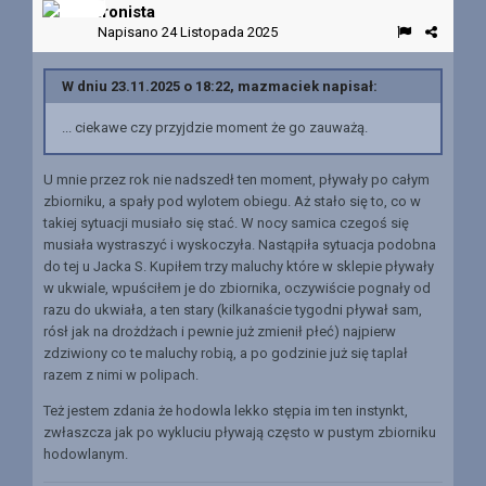
Ironista
Napisano
24 Listopada 2025
W dniu 23.11.2025 o 18:22, mazmaciek napisał:
... ciekawe czy przyjdzie moment że go zauważą.
U mnie przez rok nie nadszedł ten moment, pływały po całym
zbiorniku, a spały pod wylotem obiegu. Aż stało się to, co w
takiej sytuacji musiało się stać. W nocy samica czegoś się
musiała wystraszyć i wyskoczyła. Nastąpiła sytuacja podobna
do tej u Jacka S. Kupiłem trzy maluchy które w sklepie pływały
w ukwiale, wpuściłem je do zbiornika, oczywiście pognały od
razu do ukwiała, a ten stary (kilkanaście tygodni pływał sam,
rósł jak na drożdżach i pewnie już zmienił płeć) najpierw
zdziwiony co te maluchy robią, a po godzinie już się taplał
razem z nimi w polipach.
Też jestem zdania że hodowla lekko stępia im ten instynkt,
zwłaszcza jak po wykluciu pływają często w pustym zbiorniku
hodowlanym.