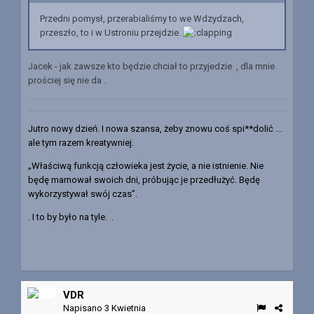
Przedni pomysł, przerabialiśmy to we Wdzydzach,
przeszło, to i w Ustroniu przejdzie.
Jacek - jak zawsze kto będzie chciał to przyjedzie , dla mnie
prościej się nie da .
Jutro nowy dzień. I nowa szansa, żeby znowu coś spi**dolić ...
ale tym razem kreatywniej.
„Właściwą funkcją człowieka jest życie, a nie istnienie. Nie
będę marnował swoich dni, próbując je przedłużyć. Będę
wykorzystywał swój czas”.
. I to by było na tyle. .
VDR
Napisano
3 Kwietnia