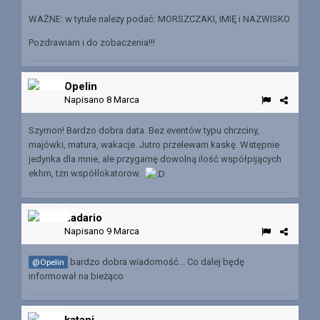
WAŻNE: w tytule należy podać: MORSZCZAKI, IMIĘ i NAZWISKO
Pozdrawiam i do zobaczenia!!!
Opelin
Napisano
8 Marca
Szymon! Bardzo dobra data. Bez eventów typu chrzciny,
majówki, matura, wakacje. Jutro przelewam kaskę. Wstępnie
jedynka dla mnie, ale przygarnę dowolną ilość współpijących
ekhm, tzn współlokatorow.
dadario
Napisano
9 Marca
bardzo dobra wiadomość... Co dalej będę
@Opelin
informował na bieżąco