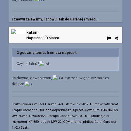
I znowu zalewamy, i znowu i tak do usranej śmierci...
katani
Napisano
10 Marca
2 godziny temu, Ironista napisał:
Czyli zdałeś?
Ja dawno, dawno temu,
A syn zdał więcej niż bardzo
dobrze
Brutto: akwarium 550 + sump 260l, start 20.12.2017. Filtracja: rollermat
Tropic Creations 300, bez odpieniacza.
Sprzęt: Akwarium 120x70x65h
OW, sump 119x50x45h. Pompa Jebao DCP 10000, Cyrkulacja 2x
maxspect XF-350, Jebao MW-22, Oświetlenie: philips Coral Care gen
1 v2 x 3szt..