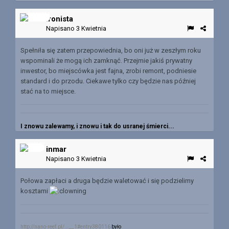
Ironista
Napisano
3 Kwietnia
Spełniła się zatem przepowiednia, bo oni już w zeszłym roku
wspominali że mogą ich zamknąć. Przejmie jakiś prywatny
inwestor, bo miejscówka jest fajna, zrobi remont, podniesie
standard i do przodu. Ciekawe tylko czy będzie nas później
stać na to miejsce.
I znowu zalewamy, i znowu i tak do usranej śmierci...
inmar
Napisano
3 Kwietnia
Połowa zapłaci a druga będzie waletować i się podzielimy
kosztami
http://nano-reef.pl/...__1#entry380116
było