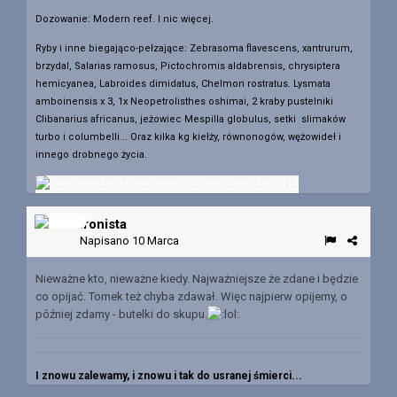
Dozowanie: Modern reef. I nic więcej.
Ryby i inne biegająco-pełzające: Zebrasoma flavescens, xantrurum,
brzydal, Salarias ramosus, Pictochromis aldabrensis, chrysiptera
hemicyanea, Labroides dimidatus, Chelmon rostratus. Lysmata
amboinensis x 3, 1x Neopetrolisthes oshimai, 2 kraby pustelniki
Clibanarius africanus, jeżowiec Mespilla globulus, setki slimaków
turbo i columbelli... Oraz kilka kg kiełży, równonogów, wężowideł i
innego drobnego życia.
Ironista
Napisano
10 Marca
Nieważne kto, nieważne kiedy. Najważniejsze że zdane i będzie
co opijać. Tomek też chyba zdawał. Więc najpierw opijemy, o
później zdamy - butelki do skupu.
I znowu zalewamy, i znowu i tak do usranej śmierci...