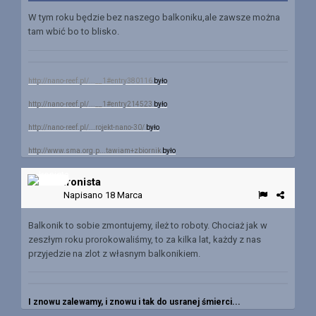
W tym roku będzie bez naszego balkoniku,ale zawsze można
tam wbić bo to blisko.
http://nano-reef.pl/...__1#entry380116
było
http://nano-reef.pl/...__1#entry214523
było
http://nano-reef.pl/...rojekt-nano-30/
było
http://www.sma.org.p...tawiam+zbiornik
było
Ironista
Napisano
18 Marca
Balkonik to sobie zmontujemy, ileż to roboty. Chociaż jak w
zeszłym roku prorokowaliśmy, to za kilka lat, każdy z nas
przyjedzie na zlot z własnym balkonikiem.
I znowu zalewamy, i znowu i tak do usranej śmierci...