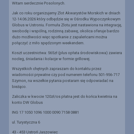
Witam serdecznie Posolonych.
Jak co roku organizujemy Zlot Akwarystów Morskich w dniach
12-14.06.2026 który odbędzie się w Ośrodku Wypoczynkowym
Globus w Ustroniu. Formuła Zlotu jest nastawiona na integrację,
swobodę i wspólną, rodzinną zabawę, okolica oferuje bardzo
dużo możliwości więc spotkanie z zapaleńcami można
połączyć z miło spędzonym weekendem.
Koszt uczestnictwa: 565zł (plus opłata środowiskowa) zawiera
nocleg, śniadania i kolacje w formie grillowej.
Wszystkich chętnych zapraszam do kontaktu przez
wiadomości prywatne czy pod numerem telefonu 501-956-717
Szymon, na wszelkie pytania postaram się odpowiadać na
bieżąco.
Zaliczka w kwocie 120zł/os płatna jest do końca kwietnia na
konto DW Globus
ING 17 1050 1096 1000 0090 7158 0881
ul. Turystyczna 6
43 - 453 Ustroń Jaszowiec