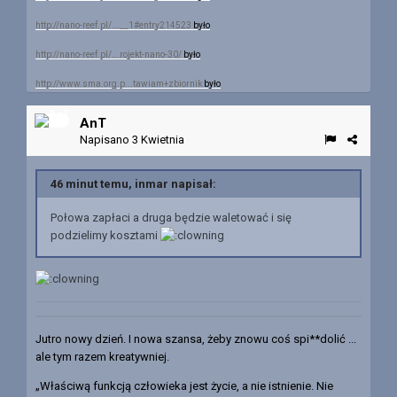
http://nano-reef.pl/...__1#entry214523
było
http://nano-reef.pl/...rojekt-nano-30/
było
http://www.sma.org.p...tawiam+zbiornik
było
AnT
Napisano
3 Kwietnia
46 minut temu, inmar napisał:
Połowa zapłaci a druga będzie waletować i się
podzielimy kosztami
Jutro nowy dzień. I nowa szansa, żeby znowu coś spi**dolić ...
ale tym razem kreatywniej.
„Właściwą funkcją człowieka jest życie, a nie istnienie. Nie