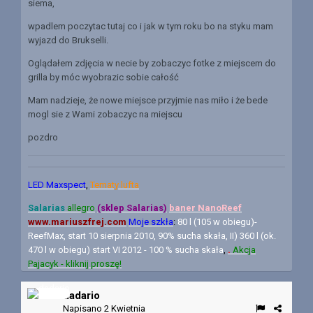
siema,
wpadlem poczytac tutaj co i jak w tym roku bo na styku mam
wyjazd do Brukselli.
Oglądałem zdjęcia w necie by zobaczyc fotke z miejscem do
grilla by móc wyobrazic sobie całość
Mam nadzieje, że nowe miejsce przyjmie nas miło i że bede
mogl sie z Wami zobaczyc na miejscu
pozdro
LED Maxspect
,
Tematy lufta
Salarias
allegro
(sklep Salarias)
baner N
anoReef
www.mariuszfrej.com
Moje szkła
:
80 l (105 w obiegu)-
ReefMax, start 10 sierpnia 2010, 90% sucha skała, II) 360 l (ok.
470 l w obiegu) start VI 2012 - 100 % sucha skała
,
.
Akcja
Pajacyk - kliknij proszę!
dadario
Napisano
2 Kwietnia