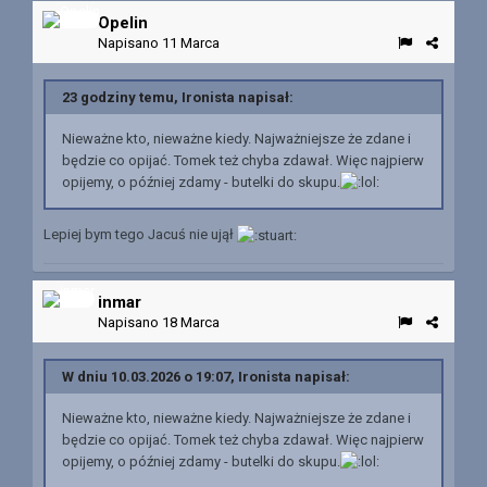
Opelin
Napisano
11 Marca
23 godziny temu, Ironista napisał:
Nieważne kto, nieważne kiedy. Najważniejsze że zdane i
będzie co opijać. Tomek też chyba zdawał. Więc najpierw
opijemy, o później zdamy - butelki do skupu.
Lepiej bym tego Jacuś nie ujął
inmar
Napisano
18 Marca
W dniu 10.03.2026 o 19:07, Ironista napisał:
Nieważne kto, nieważne kiedy. Najważniejsze że zdane i
będzie co opijać. Tomek też chyba zdawał. Więc najpierw
opijemy, o później zdamy - butelki do skupu.