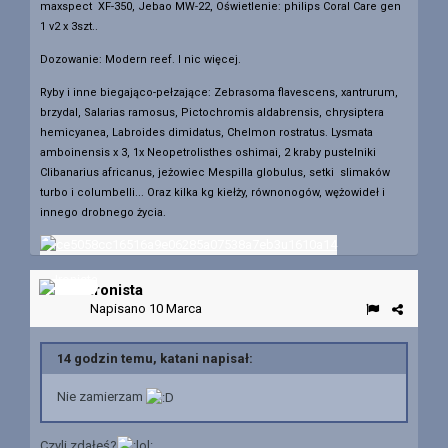
maxspect XF-350, Jebao MW-22, Oświetlenie: philips Coral Care gen
1 v2 x 3szt..
Dozowanie: Modern reef. I nic więcej.
Ryby i inne biegająco-pełzające: Zebrasoma flavescens, xantrurum,
brzydal, Salarias ramosus, Pictochromis aldabrensis, chrysiptera
hemicyanea, Labroides dimidatus, Chelmon rostratus. Lysmata
amboinensis x 3, 1x Neopetrolisthes oshimai, 2 kraby pustelniki
Clibanarius africanus, jeżowiec Mespilla globulus, setki slimaków
turbo i columbelli... Oraz kilka kg kiełży, równonogów, wężowideł i
innego drobnego życia.
Ironista
Napisano
10 Marca
14 godzin temu, katani napisał:
Nie zamierzam
Czyli zdałeś?