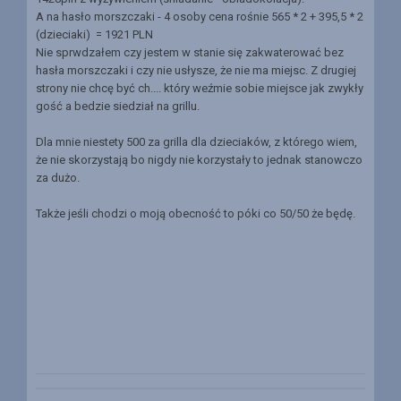
A na hasło morszczaki - 4 osoby cena rośnie 565 * 2 + 395,5 * 2
(dzieciaki) = 1921 PLN
Nie sprwdzałem czy jestem w stanie się zakwaterować bez
hasła morszczaki i czy nie usłysze, że nie ma miejsc. Z drugiej
strony nie chcę być ch.... który weźmie sobie miejsce jak zwykły
gość a bedzie siedział na grillu.
Dla mnie niestety 500 za grilla dla dzieciaków, z którego wiem,
że nie skorzystają bo nigdy nie korzystały to jednak stanowczo
za dużo.
Także jeśli chodzi o moją obecność to póki co 50/50 że będę.