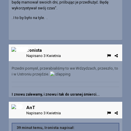
będę marnował swoich dni, próbując je przedłużyć. Będę
wykorzystywał swój czas”.
. I to by było na tyle. .
Ironista
Napisano
3 Kwietnia
Przedni pomysł, przerabialiśmy to we Wdzydzach, przeszło, to
i w Ustroniu przejdzie.
I znowu zalewamy, i znowu i tak do usranej śmierci...
AnT
Napisano
3 Kwietnia
39 minut temu, Ironista napisał: