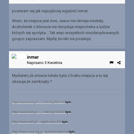
postaram się jak najszybciej wyjaśnić temat.
Wiem, że miejsce jest inne, Jawor nie istnieje niestety.
Aczkolwiek o klimacie nie decyduje miejscówka a ludzie
których się spotyka... Tak więc wszystkich niezdecydowanych
gorąco zapraszam. Myślę że nikt nie pożałuje.
inmar
Napisano
3 Kwietnia
Myślałem,że zmiana lokalu była z braku miejsca a tu się
okazuje,że zamknięty ?
http://nano-reef.pl/...__1#entry380116
było
http://nano-reef.pl/...__1#entry214523
było
http://nano-reef.pl/...rojekt-nano-30/
było
http://www.sma.org.p...tawiam+zbiornik
było