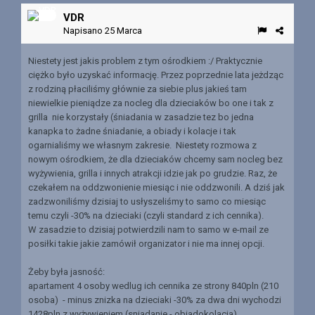
VDR
Napisano
25 Marca
Niestety jest jakis problem z tym ośrodkiem :/ Praktycznie
ciężko było uzyskać informację. Przez poprzednie lata jeżdząc
z rodziną płaciliśmy głównie za siebie plus jakieś tam
niewielkie pieniądze za nocleg dla dzieciaków bo one i tak z
grilla nie korzystały (śniadania w zasadzie tez bo jedna
kanapka to żadne śniadanie, a obiady i kolacje i tak
ogarnialiśmy we własnym zakresie. Niestety rozmowa z
nowym ośrodkiem, że dla dzieciaków chcemy sam nocleg bez
wyżywienia, grilla i innych atrakcji idzie jak po grudzie. Raz, że
czekałem na oddzwonienie miesiąc i nie oddzwonili. A dziś jak
zadzwoniliśmy dzisiaj to usłyszeliśmy to samo co miesiąc
temu czyli -30% na dzieciaki (czyli standard z ich cennika).
W zasadzie to dzisiaj potwierdzili nam to samo w e-mail ze
posiłki takie jakie zamówił organizator i nie ma innej opcji.
Żeby była jasność:
apartament 4 osoby wedlug ich cennika ze strony 840pln (210
osoba) - minus znizka na dzieciaki -30% za dwa dni wychodzi
1428pln z wyżywieniem (sniadanie - obiadokolacja).