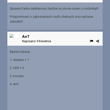
Sprawa Darka załatwiona, będzie na zlocie razem z rodzinką!!!
Przypominam o zgłoszeniach osób chętnych oraz wpłacie
zaliczki!!!
AnT
Napisano
9 Kwietnia
Będzie łatwiej
:
1. dadario + 1
2. VDR + 3
3. Ironista
4. AnT