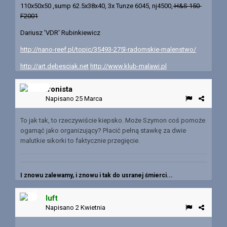
110x50x50 ,sump 62.5x38x40, 3x Tunze 6045, nj4500,
H&S 150-
F2001
Dariusz 'VDR' Rubinkiewicz
http://nano-reef.pl/topic/35493-275l-radomskie-malenstwo/
http://art.debesciak.net
http://www.klub-malawi.pl
Ironista
Napisano
25 Marca
To jak tak, to rzeczywiście kiepsko. Może Szymon coś pomoże
ogarnąć jako organizujący? Płacić pełną stawkę za dwie
malutkie sikorki to faktycznie przegięcie.
I znowu zalewamy, i znowu i tak do usranej śmierci...
luft
Napisano
2 Kwietnia