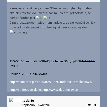
Zamknięty, zamknięty - przez 30 minut walczyłem by znaleźć
aktualny telefon do Jawora, zanim Basia mi przeczytała, że
nowy ośrodek jest
Czasu jeszcze jest - wiec mam nadzieje, ze się wyjaśni co i jak
bo wiadro talerzówek i troche digitat czeka na nowy dom
110x50x50 ,sump 62.5x38x40, 3x Tunze 6045, nj4500,
H&S 150-
F2001
Dariusz 'VDR' Rubinkiewicz
http://nano-reef.pl/topic/35493-275l-radomskie-malenstwo/
http://art.debesciak.net
http://www.klub-malawi.pl
dadario
Napisano
9 Kwietnia