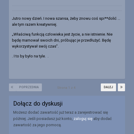
Jutro nowy dzień. I nowa szansa, żeby znowu coś spi**dolić ...
ale tym razem kreatywniej.
„Właściwą funkcją człowieka jest życie, a nie istnienie. Nie
będę marnował swoich dni, próbując je przedłużyć. Będę
wykorzystywał swój czas”.
. I to by było na tyle. .
POPRZEDNIA
DALEJ
Strona 1 z 4
Dołącz do dyskusji
Możesz dodać zawartość już teraz a zarejestrować się
później. Jeśli posiadasz już konto,
zaloguj się
aby dodać
zawartość za jego pomocą.