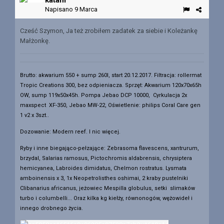
katani
Napisano
9 Marca
Cześć Szymon, Ja też zrobiłem zadatek za siebie i Koleżankę
Małżonkę.
Brutto: akwarium 550 + sump 260l, start 20.12.2017. Filtracja: rollermat
Tropic Creations 300, bez odpieniacza.
Sprzęt: Akwarium 120x70x65h
OW, sump 119x50x45h. Pompa Jebao DCP 10000, Cyrkulacja 2x
maxspect XF-350, Jebao MW-22, Oświetlenie: philips Coral Care gen
1 v2 x 3szt..
Dozowanie: Modern reef. I nic więcej.
Ryby i inne biegająco-pełzające: Zebrasoma flavescens, xantrurum,
brzydal, Salarias ramosus, Pictochromis aldabrensis, chrysiptera
hemicyanea, Labroides dimidatus, Chelmon rostratus. Lysmata
amboinensis x 3, 1x Neopetrolisthes oshimai, 2 kraby pustelniki
Clibanarius africanus, jeżowiec Mespilla globulus, setki slimaków
turbo i columbelli... Oraz kilka kg kiełży, równonogów, wężowideł i
innego drobnego życia.