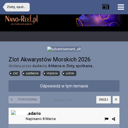
Zloty, spotkania...
Zlot Akwarystów Morskich 2026
dodany przez
dadario
,
8 Marca
w
Zloty, spotkania...
zlot
spotkanie
impreza
ustroń
Odpowiedz w tym temacie
POPRZEDNIA
DALEJ
Strona 1 z 4
dadario
Napisano
8 Marca