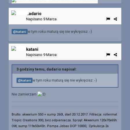
dadario
Napisano
9 Marca
w tym roku maturą się nie wykręcisz
:-)
@katani
katani
Napisano
9 Marca
3 godziny temu, dadario napisał:
w tym roku maturą się nie wykręcisz
:-)
@katani
Nie zamierzam
Brutto: akwarium 550 + sump 260l, start 20.12.2017. Filtracja: rollermat
Tropic Creations 300, bez odpieniacza.
Sprzęt: Akwarium 120x70x65h
OW, sump 119x50x45h. Pompa Jebao DCP 10000, Cyrkulacja 2x