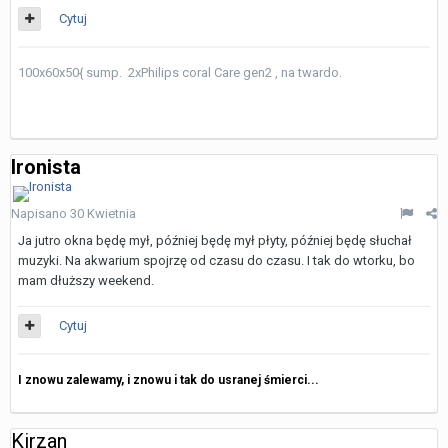
Cytuj
100x60x50{ sump. 2xPhilips coral Care gen2 , na twardo.
Ironista
Napisano
30 Kwietnia
Ja jutro okna będę mył, później będę mył płyty, później będę słuchał
muzyki. Na akwarium spojrzę od czasu do czasu. I tak do wtorku, bo
mam dłuższy weekend.
Cytuj
I znowu zalewamy, i znowu i tak do usranej śmierci...
Kirzan