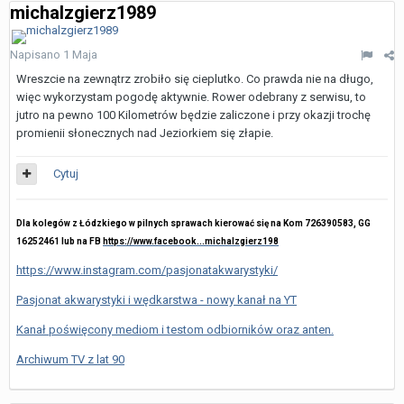
michalzgierz1989
Napisano
1 Maja
Wreszcie na zewnątrz zrobiło się cieplutko. Co prawda nie na długo,
więc wykorzystam pogodę aktywnie. Rower odebrany z serwisu, to
jutro na pewno 100 Kilometrów będzie zaliczone i przy okazji trochę
promienii słonecznych nad Jeziorkiem się złapie.
Cytuj
Dla kolegów z Łódzkiego w pilnych sprawach kierować się na Kom 726390583, GG
16252461 lub na FB
https://www.facebook...michalzgierz198
https://www.instagram.com/pasjonatakwarystyki/
Pasjonat akwarystyki i wędkarstwa - nowy kanał na YT
Kanał poświęcony mediom i testom odbiorników oraz anten.
Archiwum TV z lat 90