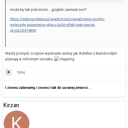
może by tak pokolcom... grzybki zamiast nori?
https://zielona.interia.pl/wiadomosci/swiat/news-grzyby-
wyleczyly-agresywna-rybe-u-ludzi-efekt-jest-niemal-
id,nId,23474809
Niezły pomysł, oczyma wyobraźni widzę jak Achilles z Białobrodym
pływają w miłosnym uścisku.
Cytuj
I znowu zalewamy, i znowu i tak do usranej śmierci...
Kirzan