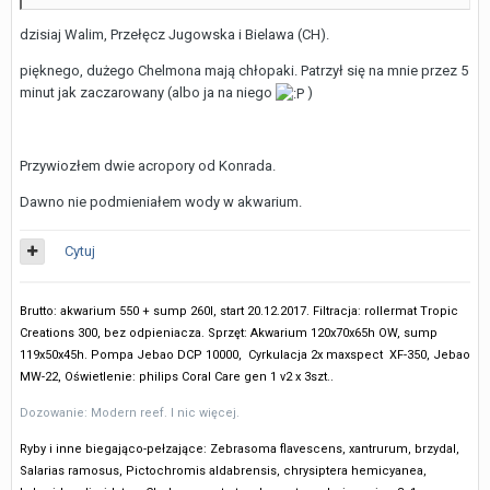
dzisiaj Walim, Przełęcz Jugowska i Bielawa (CH).
pięknego, dużego Chelmona mają chłopaki. Patrzył się na mnie przez 5
minut jak zaczarowany (albo ja na niego
)
Przywiozłem dwie acropory od Konrada.
Dawno nie podmieniałem wody w akwarium.
Cytuj
Brutto: akwarium 550 + sump 260l, start 20.12.2017. Filtracja: rollermat Tropic
Creations 300, bez odpieniacza.
Sprzęt: Akwarium 120x70x65h OW, sump
119x50x45h. Pompa Jebao DCP 10000, Cyrkulacja 2x maxspect XF-350, Jebao
MW-22, Oświetlenie: philips Coral Care gen 1 v2 x 3szt..
Dozowanie: Modern reef. I nic więcej.
Ryby i inne biegająco-pełzające: Zebrasoma flavescens, xantrurum, brzydal,
Salarias ramosus, Pictochromis aldabrensis, chrysiptera hemicyanea,