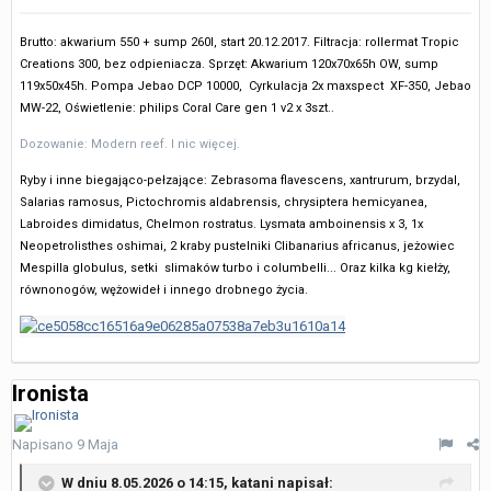
Brutto: akwarium 550 + sump 260l, start 20.12.2017. Filtracja: rollermat Tropic
Creations 300, bez odpieniacza.
Sprzęt: Akwarium 120x70x65h OW, sump
119x50x45h. Pompa Jebao DCP 10000, Cyrkulacja 2x maxspect XF-350, Jebao
MW-22, Oświetlenie: philips Coral Care gen 1 v2 x 3szt..
Dozowanie: Modern reef. I nic więcej.
Ryby i inne biegająco-pełzające: Zebrasoma flavescens, xantrurum, brzydal,
Salarias ramosus, Pictochromis aldabrensis, chrysiptera hemicyanea,
Labroides dimidatus, Chelmon rostratus. Lysmata amboinensis x 3, 1x
Neopetrolisthes oshimai, 2 kraby pustelniki Clibanarius africanus, jeżowiec
Mespilla globulus, setki slimaków turbo i columbelli... Oraz kilka kg kiełży,
równonogów, wężowideł i innego drobnego życia.
Ironista
Napisano
9 Maja
W dniu 8.05.2026 o 14:15,
katani
napisał: