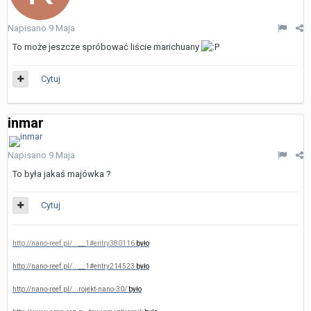
Napisano
9 Maja
To może jeszcze spróbować liście marichuany
Cytuj
inmar
Napisano
9 Maja
To była jakaś majówka ?
Cytuj
http://nano-reef.pl/...__1#entry380116
było
http://nano-reef.pl/...__1#entry214523
było
http://nano-reef.pl/...rojekt-nano-30/
było