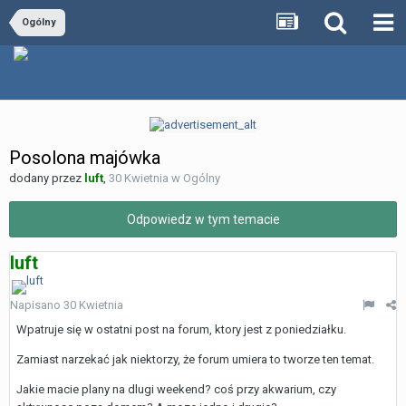
Ogólny
Posolona majówka
dodany przez
luft
,
30 Kwietnia
w
Ogólny
Odpowiedz w tym temacie
luft
Napisano
30 Kwietnia
Wpatruje się w ostatni post na forum, ktory jest z poniedziałku.
Zamiast narzekać jak niektorzy, że forum umiera to tworze ten temat.
Jakie macie plany na dlugi weekend? coś przy akwarium, czy