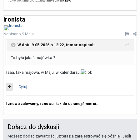
http://www.sma.org.p...tawiam+zbiornik
było
Ironista
Napisano
9 Maja
W dniu 9.05.2026 o 12:22,
inmar
napisał:
To była jakaś majówka ?
Taaa, taka majowa, w Maju, w kalendarzu.
Cytuj
I znowu zalewamy, i znowu i tak do usranej śmierci...
Dołącz do dyskusji
Możesz dodać zawartość już teraz a zarejestrować się później. Jeśli