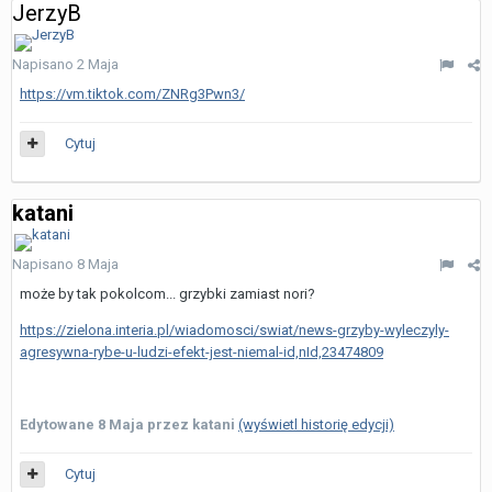
JerzyB
Napisano
2 Maja
https://vm.tiktok.com/ZNRg3Pwn3/
Cytuj
katani
Napisano
8 Maja
może by tak pokolcom... grzybki zamiast nori?
https://zielona.interia.pl/wiadomosci/swiat/news-grzyby-wyleczyly-
agresywna-rybe-u-ludzi-efekt-jest-niemal-id,nId,23474809
Edytowane
8 Maja
przez katani
(wyświetl historię edycji)
Cytuj