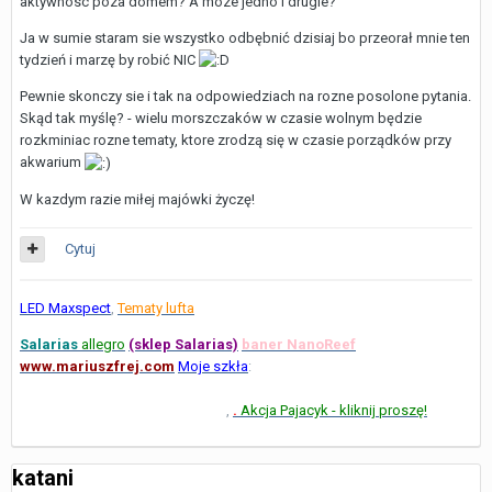
aktywnosc poza domem? A moze jedno i drugie?
Ja w sumie staram sie wszystko odbębnić dzisiaj bo przeorał mnie ten
tydzień i marzę by robić NIC
Pewnie skonczy sie i tak na odpowiedziach na rozne posolone pytania.
Skąd tak myślę? - wielu morszczaków w czasie wolnym będzie
rozkminiac rozne tematy, ktore zrodzą się w czasie porządków przy
akwarium
W kazdym razie miłej majówki życzę!
Cytuj
LED Maxspect
,
Tematy lufta
Salarias
allegro
(sklep Salarias)
baner N
anoReef
www.mariuszfrej.com
Moje szkła
:
80 l (105 w obiegu)- ReefMax,
start 10 sierpnia 2010, 90% sucha skała, II) 360 l (ok. 470 l w obiegu)
start VI 2012 - 100 % sucha skała
,
.
Akcja Pajacyk - kliknij proszę!
katani