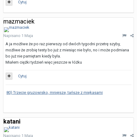
Cytuj
mazmaciek
Napisano
1 Maja
A ja możliwe że po raz pierwszy od dwóch tygodni przetrę szyby,
możliwe że zrobię testy bo już z miesiąc nie było, no i może podmiana
bo już nie pamiętam kiedy była.
Miałem ciężki tydzień więc jeszcze w łóżku
Cytuj
80) Trzecie gruzowisko, mniejsze, tańsze z miękasami
katani
Napisano
1 Maja