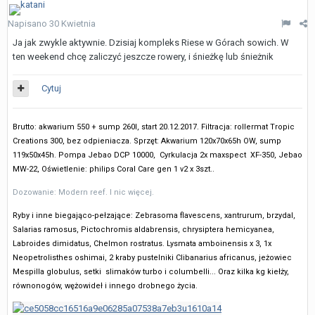
Napisano
30 Kwietnia
Ja jak zwykle aktywnie. Dzisiaj kompleks Riese w Górach sowich. W
ten weekend chcę zaliczyć jeszcze rowery, i śnieżkę lub śnieżnik
Cytuj
Brutto: akwarium 550 + sump 260l, start 20.12.2017. Filtracja: rollermat Tropic
Creations 300, bez odpieniacza.
Sprzęt: Akwarium 120x70x65h OW, sump
119x50x45h. Pompa Jebao DCP 10000, Cyrkulacja 2x maxspect XF-350, Jebao
MW-22, Oświetlenie: philips Coral Care gen 1 v2 x 3szt..
Dozowanie: Modern reef. I nic więcej.
Ryby i inne biegająco-pełzające: Zebrasoma flavescens, xantrurum, brzydal,
Salarias ramosus, Pictochromis aldabrensis, chrysiptera hemicyanea,
Labroides dimidatus, Chelmon rostratus. Lysmata amboinensis x 3, 1x
Neopetrolisthes oshimai, 2 kraby pustelniki Clibanarius africanus, jeżowiec
Mespilla globulus, setki slimaków turbo i columbelli... Oraz kilka kg kiełży,
równonogów, wężowideł i innego drobnego życia.