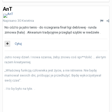
AnT
Napisano
30 Kwietnia
No cóż to ja jutro tenis - do rozegrania finał ligi deblowej - runda
zimowa (hala) . Akwarium tradycyjnie przegląd szybki w niedziele .
Cytuj
Jutro nowy dzień. I nowa szansa, żeby znowu coś spi**dolić ... ale tym
razem kreatywniej.
„Właściwą funkcją człowieka jest życie, a nie istnienie. Nie będę
marnował swoich dni, próbując je przedłużyć. Będę wykorzystywał
swój czas”.
. I to by było na tyle. .