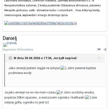
Labroides dimidatus, Chelmon rostratus. Lysmata amboinensis x 3, 1x
Neopetrolisthes oshimai, 2 kraby pustelniki Clibanarius africanus, jeżowiec
Mespilla globulus, setki slimaków turbo i columbelli... Oraz kilka kg kiełży,
równonogów, wężowideł i innego drobnego życia.
Danielj
Napisano
30 Kwietnia
W dniu 30.04.2026 o 17:36,
JerzyB
napisał:
Jako emeryt jestem ciągle na urlopie
Jutro pewnie będzie
podmiana wody .
Ja jako emeryt na nic nie mam czasu
Jutro urodziny wnuka,
pojutrze 20km spaceru , a wieczorem ognisko i kiełbaski
(nie
cierpię grilla, ognisko to jest to)