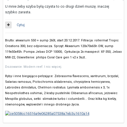
U mnie żeby szyba byłą czysta to co drugi dzień muszę. inaczej
szybko zarasta.
Cytuj
Brutto: akwarium 550 + sump 260l, start 20.12.2017. Filtracja: rollermat Tropic
Creations 300, bez odpieniacza.
Sprzęt: Akwarium 120x70x65h OW, sump
119x50x45h. Pompa Jebao DCP 10000, Cyrkulacja 2x maxspect XF-350, Jebao
MW-22, Oświetlenie: philips Coral Care gen 1 v2 x 3szt..
Dozowanie: Modern reef. I nic więcej.
Ryby i inne biegająco-pełzające: Zebrasoma flavescens, xantrurum, brzydal,
Salarias ramosus, Pictochromis aldabrensis, chrysiptera hemicyanea,
Labroides dimidatus, Chelmon rostratus. Lysmata amboinensis x 3, 1x
Neopetrolisthes oshimai, 2 kraby pustelniki Clibanarius africanus, jeżowiec
Mespilla globulus, setki slimaków turbo i columbelli... Oraz kilka kg kiełży,
równonogów, wężowideł i innego drobnego życia.