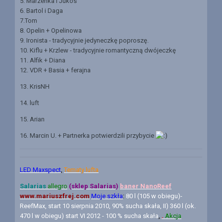
5. Marzenka i Jukos
6. Bartol i Daga
7.Tom
8. Opelin + Opelinowa
9. Ironista - tradycyjnie jedyneczkę poproszę.
10. Kiflu + Krzlew - tradycyjnie romantyczną dwójeczkę
11. Alfik + Diana
12. VDR + Basia + ferajna
13. KrisNH
14. luft
15. Arian
16. Marcin U. + Partnerka potwierdzili przybycie
LED Maxspect
,
Tematy lufta
Salarias
allegro
(sklep Salarias)
baner N
anoReef
www.mariuszfrej.com
Moje szkła
:
80 l (105 w obiegu)-
ReefMax, start 10 sierpnia 2010, 90% sucha skała, II) 360 l (ok.
470 l w obiegu) start VI 2012 - 100 % sucha skała
,
.
Akcja