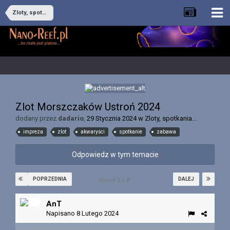
Zloty, spotkania...
Zlot Morszczaków Ustroń 2024
dodany przez
dadario
,
29 Stycznia 2024
w
Zloty, spotkania...
impreza
zlot
akwaryści
spotkanie
zabawa
Odpowiedz w tym temacie
POPRZEDNIA
DALEJ
Strona 3 z 8
AnT
Napisano
8 Lutego 2024