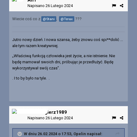
Napisano
26 Lutego 2024
Wiecie coś co z
,
???
@Stani
@Terax
Jutro nowy dzień. I nowa szansa, żeby znowu coś spi**dolić ...
ale tym razem kreatywniej.
„Właściwą funkcją człowieka jest życie, a nie istnienie. Nie
będę marnował swoich dni, próbując je przedłużyć. Będę
wykorzystywał swój czas”.
. I to by było na tyle. .
michalzgierz1989
Napisano
26 Lutego 2024
W dniu 26.02.2024 o 17:53,
Opelin
napisał: