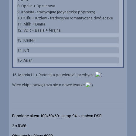
8. Opelin + Opelinowa
9. Ironista -
tradycyjnie jedyneczkę poproszę.
10. Kiflu + Krzlew - tradycyjnie romantyczną dwójeczkę
11. Alfik + Diana
12. VDR + Basia + ferajna
13. KrisNH
14. luft
15. Arian
16. Marcin U. + Partnerka potwierdzili przybycie
Wiec ekipa powiększa się o nowe twarze
Posolone akwa 100x50x60 i sump 94l z małym DSB
2 x RW8
Obiegówka Blaue 6000l