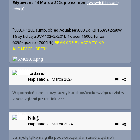
Edytowane
14 Marca 2024
przez leoni
(wyświetl historię
edycji)
"500L+ 120L sump, obieg Aquabee5000,2xHQI 150W+2x80W
T5,cyrkulacja JVP 102+2x201b,1xresun15000,Tunze
6095(łącznie 47000l/h)
,
BRAK ODPIENIACZA TYLKO
ALGAESCRUBBER!!
dadario
Napisano
21 Marca 2024
Wspomnień czar... a czy każdy kto chce/chciał wziąć udział w
zlocie zgłosił już ten fakt???
Nik@
Napisano
21 Marca 2024
Ja myślę tylko na grilla podskoczyć, dam znać z tydzień