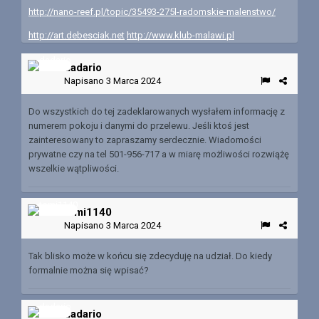
http://nano-reef.pl/topic/35493-275l-radomskie-malenstwo/
http://art.debesciak.net
http://www.klub-malawi.pl
dadario
Napisano
3 Marca 2024
Do wszystkich do tej zadeklarowanych wysłałem informację z
numerem pokoju i danymi do przelewu. Jeśli ktoś jest
zainteresowany to zapraszamy serdecznie. Wiadomości
prywatne czy na tel 501-956-717 a w miarę możliwości rozwiążę
wszelkie wątpliwości.
tomi1140
Napisano
3 Marca 2024
Tak blisko może w końcu się zdecyduję na udział. Do kiedy
formalnie można się wpisać?
dadario