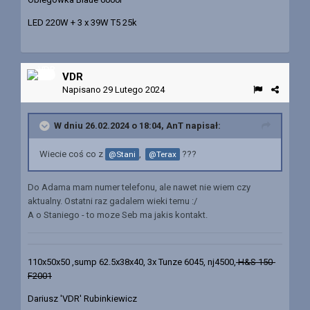
LED 220W + 3 x 39W T5 25k
VDR
Napisano
29 Lutego 2024
W dniu 26.02.2024 o 18:04,
AnT
napisał:
Wiecie coś co z
,
???
@Stani
@Terax
Do Adama mam numer telefonu, ale nawet nie wiem czy
aktualny. Ostatni raz gadalem wieki temu :/
A o Staniego - to moze Seb ma jakis kontakt.
110x50x50 ,sump 62.5x38x40, 3x Tunze 6045, nj4500,
H&S 150-
F2001
Dariusz 'VDR' Rubinkiewicz