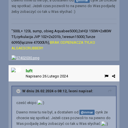
Dawno mnie tu nie był, a dostałem od
cynk że chcecie
@inmar
się spotkać. Jeżeli czas pozwoli to na pewno do Was podjadę
żeby zobaczyć co tak u Was słychać
:)
"500L+ 120L sump, obieg Aquabee5000,2xHQI 150W+2x80W
T5,cyrkulacja JVP 102+2x201b,1xresun15000,Tunze
6095(łącznie 47000l/h)
,
BRAK ODPIENIACZA TYLKO
ALGAESCRUBBER!!
luft
Napisano
26 Lutego 2024
W dniu 26.02.2024 o 08:12,
leoni
napisał:
cześć ekipo
Dawno mnie tu nie był, a dostałem od
cynk że
@inmar
chcecie się spotkać. Jeżeli czas pozwoli to na pewno do
Was podjadę żeby zobaczyć co tak u Was słychać