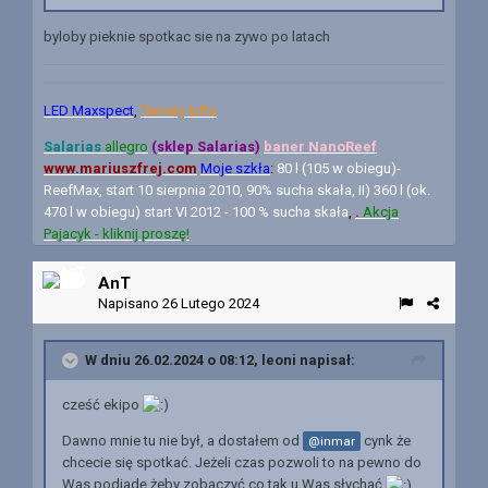
byloby pieknie spotkac sie na zywo po latach
LED Maxspect
,
Tematy lufta
Salarias
allegro
(sklep Salarias)
baner N
anoReef
www.mariuszfrej.com
Moje szkła
:
80 l (105 w obiegu)-
ReefMax, start 10 sierpnia 2010, 90% sucha skała, II) 360 l (ok.
470 l w obiegu) start VI 2012 - 100 % sucha skała
,
.
Akcja
Pajacyk - kliknij proszę!
AnT
Napisano
26 Lutego 2024
W dniu 26.02.2024 o 08:12,
leoni
napisał:
cześć ekipo
Dawno mnie tu nie był, a dostałem od
cynk że
@inmar
chcecie się spotkać. Jeżeli czas pozwoli to na pewno do
Was podjadę żeby zobaczyć co tak u Was słychać