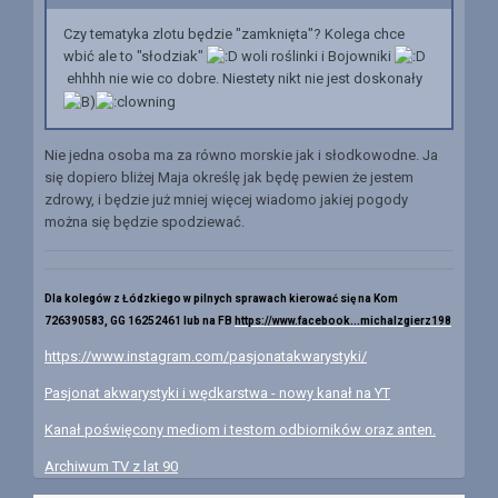
Czy tematyka zlotu będzie "zamknięta"? Kolega chce
wbić ale to "słodziak"
woli roślinki i Bojowniki
ehhhh nie wie co dobre. Niestety nikt nie jest doskonały
Nie jedna osoba ma za równo morskie jak i słodkowodne. Ja
się dopiero bliżej Maja określę jak będę pewien że jestem
zdrowy, i będzie już mniej więcej wiadomo jakiej pogody
można się będzie spodziewać.
Dla kolegów z Łódzkiego w pilnych sprawach kierować się na Kom
726390583, GG 16252461 lub na FB
https://www.facebook...michalzgierz198
https://www.instagram.com/pasjonatakwarystyki/
Pasjonat akwarystyki i wędkarstwa - nowy kanał na YT
Kanał poświęcony mediom i testom odbiorników oraz anten.
Archiwum TV z lat 90