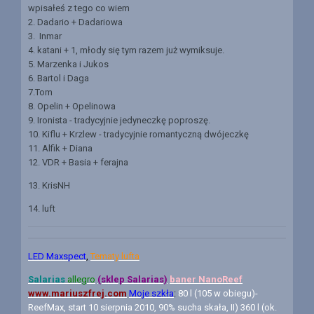
wpisałeś z tego co wiem
2. Dadario + Dadariowa
3. Inmar
4. katani + 1, młody się tym razem już wymiksuje.
5. Marzenka i Jukos
6. Bartol i Daga
7.Tom
8. Opelin + Opelinowa
9. Ironista - tradycyjnie jedyneczkę poproszę.
10. Kiflu + Krzlew - tradycyjnie romantyczną dwójeczkę
11. Alfik + Diana
12. VDR + Basia + ferajna
13. KrisNH
14. luft
LED Maxspect
,
Tematy lufta
Salarias
allegro
(sklep Salarias)
baner N
anoReef
www.mariuszfrej.com
Moje szkła
:
80 l (105 w obiegu)-
ReefMax, start 10 sierpnia 2010, 90% sucha skała, II) 360 l (ok.