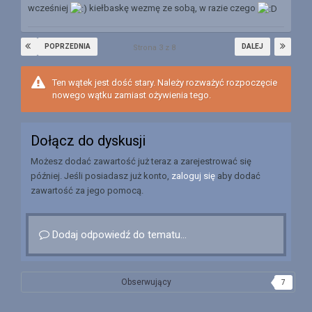
wcześniej
kiełbaskę wezmę ze sobą, w razie czego
POPRZEDNIA
DALEJ
Strona 3 z 8
Ten wątek jest dość stary. Należy rozważyć rozpoczęcie
nowego wątku zamiast ożywienia tego.
Dołącz do dyskusji
Możesz dodać zawartość już teraz a zarejestrować się
później. Jeśli posiadasz już konto,
zaloguj się
aby dodać
zawartość za jego pomocą.
Dodaj odpowiedź do tematu...
Obserwujący
7