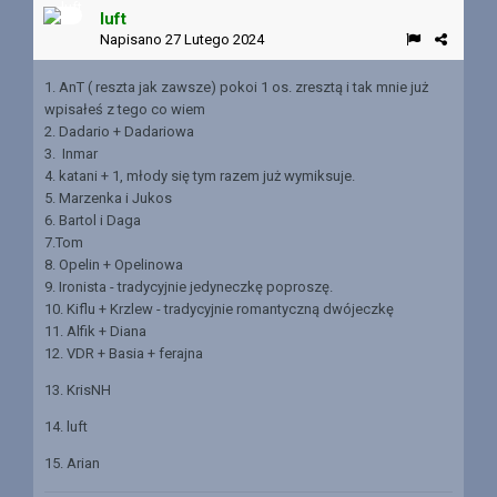
luft
Napisano
27 Lutego 2024
1. AnT ( reszta jak zawsze) pokoi 1 os. zresztą i tak mnie już
wpisałeś z tego co wiem
2. Dadario + Dadariowa
3. Inmar
4. katani + 1, młody się tym razem już wymiksuje.
5. Marzenka i Jukos
6. Bartol i Daga
7.Tom
8. Opelin + Opelinowa
9. Ironista -
tradycyjnie jedyneczkę poproszę.
10. Kiflu + Krzlew - tradycyjnie romantyczną dwójeczkę
11. Alfik + Diana
12. VDR + Basia + ferajna
13. KrisNH
14. luft
15. Arian