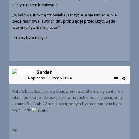
ale tym razem kreatywniej.
„Właściwą funkcją człowieka jest życie, a nie istnienie. Nie
będę marnował swoich dni, próbując je przedłużyć. Będę
wykorzystywał swój czas”.
. I to by było na tyle. .
Mr_Garden
Napisano
8 Lutego 2024
Katafalk ….. tiaaa jak się obudziłem i zastałem biały sufit… do
okola pustka , podnoszę się a w nogach modli się czcigodny
Janusz D + Crab 22 mm z czcigodnym Dyzma to można było
wyje… orła
P.S.