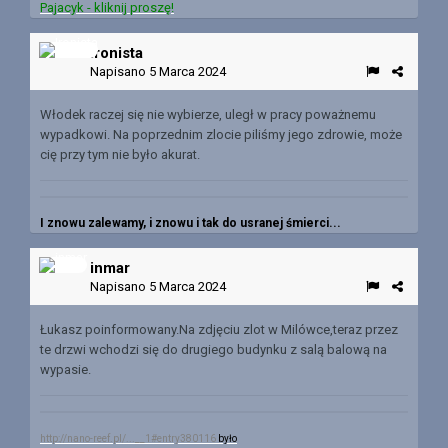
Pajacyk - kliknij proszę!
Ironista
Napisano
5 Marca 2024
Włodek raczej się nie wybierze, uległ w pracy poważnemu
wypadkowi. Na poprzednim zlocie piliśmy jego zdrowie, może
cię przy tym nie było akurat.
I znowu zalewamy, i znowu i tak do usranej śmierci...
inmar
Napisano
5 Marca 2024
Łukasz poinformowany.Na zdjęciu zlot w Milówce,teraz przez
te drzwi wchodzi się do drugiego budynku z salą balową na
wypasie.
http://nano-reef.pl/...__1#entry380116
było