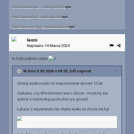
http://nano-reef.pl/...__1#entry214523
było
http://nano-reef.pl/...rojekt-nano-30/
było
http://www.sma.org.p...tawiam+zbiornik
było
leoni
Napisano
14 Marca 2024
to były piękne czasu
W dniu 5.03.2024 o 09:35,
luft
napisał:
dzisiaj wyskoczylo mi wspomnienie sprzed 12 lat
Ciekawe, czy Włodzimierz wie o zlocie - może by sie
wybrał z małżonką pochodzic po górach
Łukasz z aquatrendu tez chyba wieki na zlocie nie byl