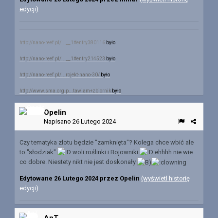
edycji)
http://nano-reef.pl/...__1#entry380116
było
http://nano-reef.pl/...__1#entry214523
było
http://nano-reef.pl/...rojekt-nano-30/
było
http://www.sma.org.p...tawiam+zbiornik
było
Opelin
Napisano
26 Lutego 2024
Czy tematyka zlotu będzie "zamknięta"? Kolega chce wbić ale
to "słodziak"
woli roślinki i Bojowniki
ehhhh nie wie
co dobre. Niestety nikt nie jest doskonały
Edytowane
26 Lutego 2024
przez Opelin
(wyświetl historię
edycji)
AnT