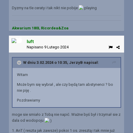
Dyzmy na tle ceraty i tak nikt nie pobije
Akwarium 180L Ricordea&Zoa
luft
Napisano
9 Lutego 2024
W dniu 3.02.2024 o 10:35,
JerzyB
napisał:
Witam
Może bym się wybrał , ale czy będą tam abstynenci ? bo
nie piję .
Pozdrawiamy
moge sie smiało z Tobą nie napić. Ważne byś był i trzymał sie z
dala od wodopoju
1. AnT ( reszta jak zawsze) pokoi 1 os. zresztą i tak mnie już