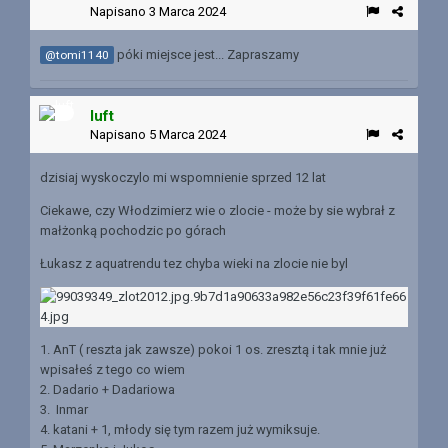
Napisano
3 Marca 2024
póki miejsce jest... Zapraszamy
@tomi1140
luft
Napisano
5 Marca 2024
dzisiaj wyskoczylo mi wspomnienie sprzed 12 lat
Ciekawe, czy Włodzimierz wie o zlocie - może by sie wybrał z
małżonką pochodzic po górach
Łukasz z aquatrendu tez chyba wieki na zlocie nie byl
1. AnT ( reszta jak zawsze) pokoi 1 os. zresztą i tak mnie już
wpisałeś z tego co wiem
2. Dadario + Dadariowa
3. Inmar
4. katani + 1, młody się tym razem już wymiksuje.