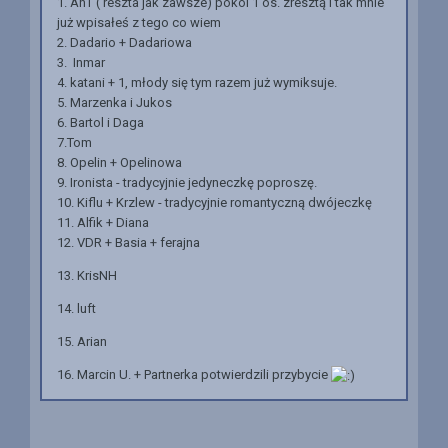
1. AnT ( reszta jak zawsze) pokoi 1 os. zresztą i tak mnie
już wpisałeś z tego co wiem
2. Dadario + Dadariowa
3. Inmar
4. katani + 1, młody się tym razem już wymiksuje.
5. Marzenka i Jukos
6. Bartol i Daga
7.Tom
8. Opelin + Opelinowa
9. Ironista - tradycyjnie jedyneczkę poproszę.
10. Kiflu + Krzlew - tradycyjnie romantyczną dwójeczkę
11. Alfik + Diana
12. VDR + Basia + ferajna
13. KrisNH
14. luft
15. Arian
16. Marcin U. + Partnerka potwierdzili przybycie