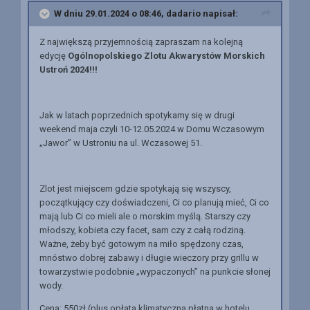
W dniu 29.01.2024 o 08:46,
dadario
napisał:
Z największą przyjemnością zapraszam na kolejną
edycję
Ogólnopolskiego Zlotu Akwarystów Morskich
Ustroń 2024!!!
Jak w latach poprzednich spotykamy się w drugi
weekend maja czyli 10-12.05.2024 w Domu Wczasowym
„Jawor” w Ustroniu na ul. Wczasowej 51.
Zlot jest miejscem gdzie spotykają się wszyscy,
początkujący czy doświadczeni, Ci co planują mieć, Ci co
mają lub Ci co mieli ale o morskim myślą. Starszy czy
młodszy, kobieta czy facet, sam czy z całą rodziną.
Ważne, żeby być gotowym na miło spędzony czas,
mnóstwo dobrej zabawy i długie wieczory przy grillu w
towarzystwie podobnie „wypaczonych” na punkcie słonej
wody.
Cena: 550zł (plus opłata klimatyczna płatna w hotelu