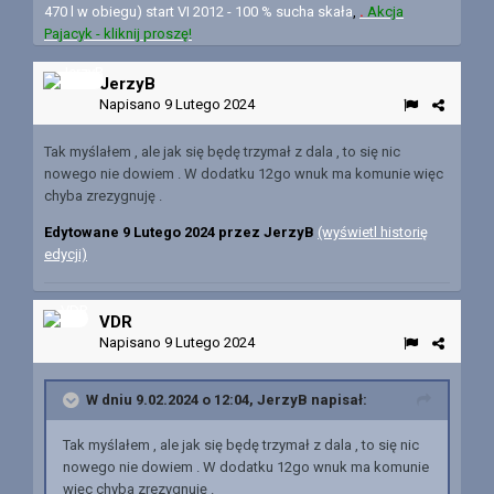
470 l w obiegu) start VI 2012 - 100 % sucha skała
,
.
Akcja
Pajacyk - kliknij proszę!
JerzyB
Napisano
9 Lutego 2024
Tak myślałem , ale jak się będę trzymał z dala , to się nic
nowego nie dowiem . W dodatku 12go wnuk ma komunie więc
chyba zrezygnuję .
Edytowane
9 Lutego 2024
przez JerzyB
(wyświetl historię
edycji)
VDR
Napisano
9 Lutego 2024
W dniu 9.02.2024 o 12:04,
JerzyB
napisał:
Tak myślałem , ale jak się będę trzymał z dala , to się nic
nowego nie dowiem . W dodatku 12go wnuk ma komunie
więc chyba zrezygnuję .