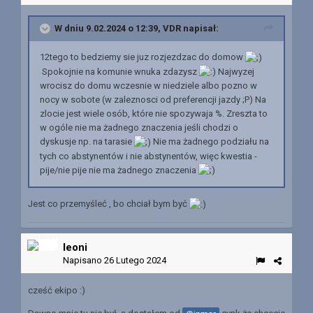
W dniu 9.02.2024 o 12:39,
VDR
napisał:
12tego to bedziemy sie juz rozjezdzac do domow
Spokojnie na komunie wnuka zdazysz
Najwyzej
wrocisz do domu wczesnie w niedziele albo pozno w
nocy w sobote (w zaleznosci od preferencji jazdy ;P) Na
zlocie jest wiele osób, które nie spozywaja %. Zreszta to
w ogóle nie ma żadnego znaczenia jeśli chodzi o
dyskusje np. na tarasie
Nie ma żadnego podziału na
tych co abstynentów i nie abstynentów, więc kwestia -
pije/nie pije nie ma żadnego znaczenia
Jest co przemyśleć , bo chciał bym być
leoni
Napisano
26 Lutego 2024
cześć ekipo
:)