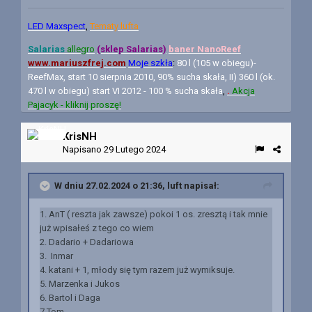
LED Maxspect
,
Tematy lufta
Salarias
allegro
(sklep Salarias)
baner N
anoReef
www.mariuszfrej.com
Moje szkła
:
80 l (105 w obiegu)-
ReefMax, start 10 sierpnia 2010, 90% sucha skała, II) 360 l (ok.
470 l w obiegu) start VI 2012 - 100 % sucha skała
,
.
Akcja
Pajacyk - kliknij proszę!
KrisNH
Napisano
29 Lutego 2024
W dniu 27.02.2024 o 21:36,
luft
napisał:
1. AnT ( reszta jak zawsze) pokoi 1 os. zresztą i tak mnie
już wpisałeś z tego co wiem
2. Dadario + Dadariowa
3. Inmar
4. katani + 1, młody się tym razem już wymiksuje.
5. Marzenka i Jukos
6. Bartol i Daga
7.Tom