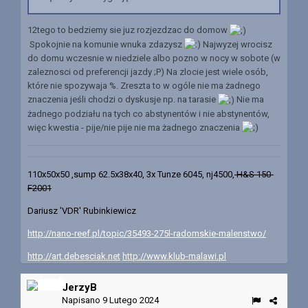
12tego to bedziemy sie juz rozjezdzac do domow
Spokojnie na komunie wnuka zdazysz
Najwyzej wrocisz
do domu wczesnie w niedziele albo pozno w nocy w sobote (w
zaleznosci od preferencji jazdy ;P) Na zlocie jest wiele osób,
które nie spozywaja %. Zreszta to w ogóle nie ma żadnego
znaczenia jeśli chodzi o dyskusje np. na tarasie
Nie ma
żadnego podziału na tych co abstynentów i nie abstynentów,
więc kwestia - pije/nie pije nie ma żadnego znaczenia
110x50x50 ,sump 62.5x38x40, 3x Tunze 6045, nj4500,
H&S 150-
F2001
Dariusz 'VDR' Rubinkiewicz
http://nano-reef.pl/topic/35493-275l-radomskie-malenstwo/
http://art.debesciak.net
http://www.klub-malawi.pl
JerzyB
Napisano
9 Lutego 2024