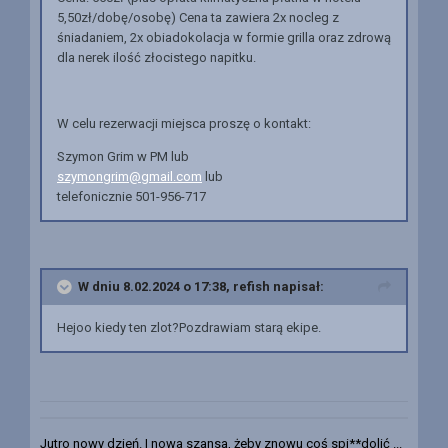
5,50zł/dobę/osobę) Cena ta zawiera 2x nocleg z
śniadaniem, 2x obiadokolacja w formie grilla oraz zdrową
dla nerek ilość złocistego napitku.
W celu rezerwacji miejsca proszę o kontakt:
Szymon Grim w PM lub
szymongrim@gmail.com
lub
telefonicznie 501-956-717
W dniu 8.02.2024 o 17:38,
refish
napisał:
Hejoo kiedy ten zlot?Pozdrawiam starą ekipe.
Jutro nowy dzień. I nowa szansa, żeby znowu coś spi**dolić ...