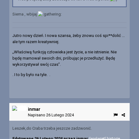
Siema , wbijaj
Jutro nowy dzień. I nowa szansa, żeby znowu coś spi**dolić ...
ale tym razem kreatywniej.
„Właściwą funkcją człowieka jest życie, a nie istnienie. Nie
będę marnował swoich dni, próbując je przedłużyć. Będę
wykorzystywał swój czas”.
. I to by było na tyle. .
inmar
Napisano
26 Lutego 2024
Leszek,do Craba trzeba jeszcze zadzwonić.
Edytowane
26 Lutego 2024
przez inmar
(wyświetl historię