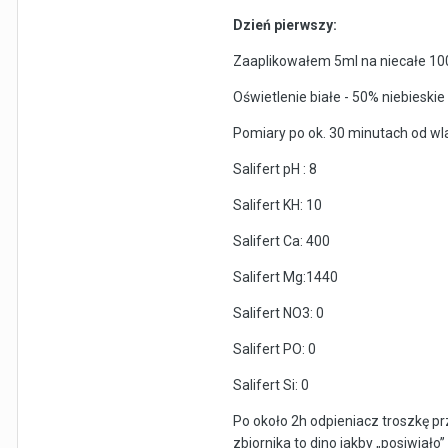
Dzień pierwszy:
Zaaplikowałem 5ml na niecałe 10
Oświetlenie białe - 50% niebieski
Pomiary po ok. 30 minutach od wl
Salifert pH : 8
Salifert KH: 10
Salifert Ca: 400
Salifert Mg:1440
Salifert NO3: 0
Salifert PO: 0
Salifert Si: 0
Po około 2h odpieniacz troszkę pr
zbiornika to dino jakby „posiwiało