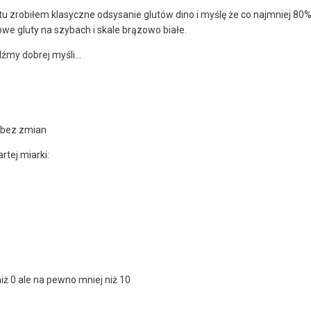
zrobiłem klasyczne odsysanie glutów dino i myślę że co najmniej 80% 
owe gluty na szybach i skale brązowo białe.
dźmy dobrej myśli...
e bez zmian
rtej miarki:
niż 0 ale na pewno mniej niż 10