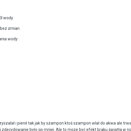
0l wody
e bez zmian
ania wody:
zyszalał i pienił tak jak by szampon ktoś szampon wlał do akwa ale trw
” i zdecydowanie było go mniej. Ale to może być efekt braku światła w n