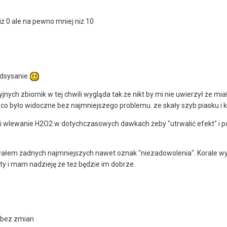
iż 0 ale na pewno mniej niż 10
 odsysanie
nych zbiornik w tej chwili wygląda tak że nikt by mi nie uwierzył że mi
o było widoczne bez najmniejszego problemu. ze skały szyb piasku i 
ni wlewanie H2O2 w dotychczasowych dawkach żeby "utrwalić efekt" i p
owałem żadnych najmniejszych nawet oznak "niezadowolenia". Korale wyg
y i mam nadzieję że też będzie im dobrze.
e bez zmian