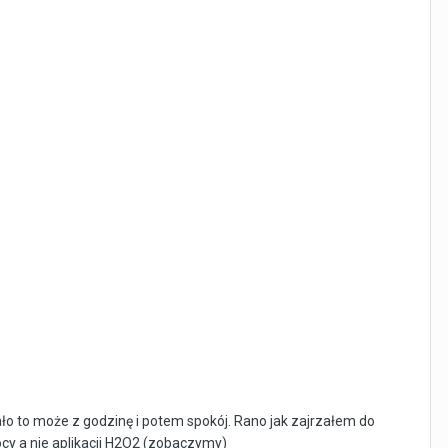
ało to może z godzinę i potem spokój. Rano jak zajrzałem do
ocy a nie aplikacji H2O2 (zobaczymy)