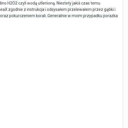
o H2O2 czyli wodą utlenioną. Niestety jakiś czas temu
geaX zgodnie z instrukcja i odsysałem przelewałem przez gąbki i
eł oraz pokurczeniem korali. Generalnie w moim przypadku porażka