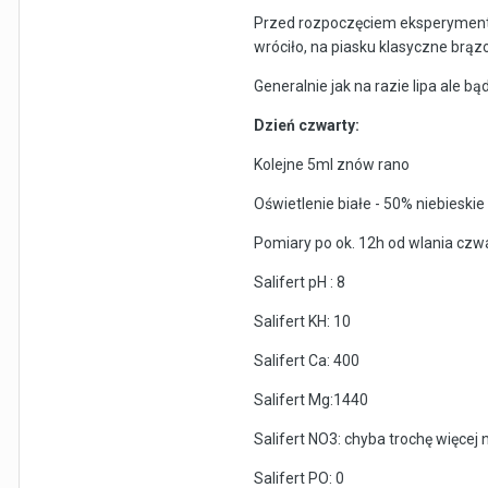
Przed rozpoczęciem eksperymentu 
wróciło, na piasku klasyczne brąz
Generalnie jak na razie lipa ale bą
Dzień czwarty:
Kolejne 5ml znów rano
Oświetlenie białe - 50% niebieski
Pomiary po ok. 12h od wlania czwa
Salifert pH : 8
Salifert KH: 10
Salifert Ca: 400
Salifert Mg:1440
Salifert NO3: chyba trochę więcej 
Salifert PO: 0