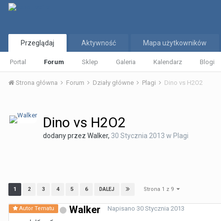
Przeglądaj
Aktywność
Mapa użytkowników
Portal
Forum
Sklep
Galeria
Kalendarz
Blogi
Strona główna
Forum
Działy główne
Plagi
Dino vs H2O2
Dino vs H2O2
dodany przez
Walker
,
30 Stycznia 2013
w
Plagi
Strona 1 z 9
1
2
3
4
5
6
DALEJ
Walker
Napisano
30 Stycznia 2013
Autor Tematu