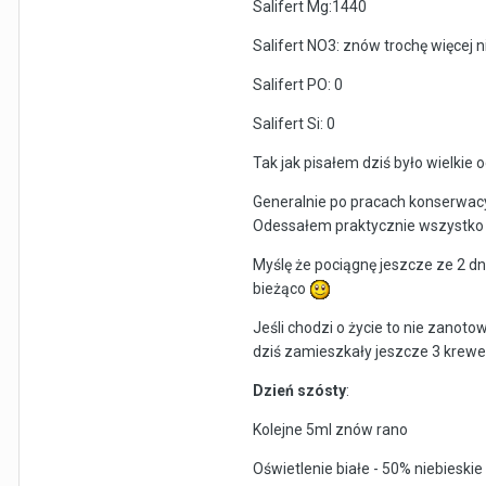
Salifert Mg:1440
Salifert NO3: znów trochę więcej n
Salifert PO: 0
Salifert Si: 0
Tak jak pisałem dziś było wielkie
Generalnie po pracach konserwacyj
Odessałem praktycznie wszystko c
Myślę że pociągnę jeszcze ze 2 d
bieżąco
Jeśli chodzi o życie to nie zanot
dziś zamieszkały jeszcze 3 krewet
Dzień szósty
:
Kolejne 5ml znów rano
Oświetlenie białe - 50% niebieski