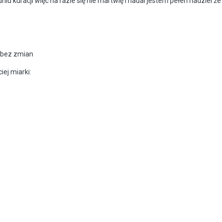
 kuracji więc na razie się nie martwię i nadal jestem pełen nadziei że 
e bez zmian
iej miarki: