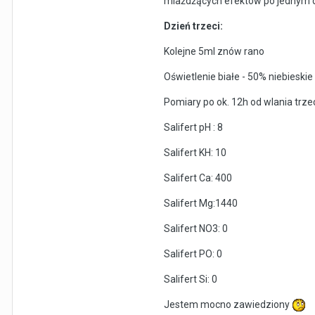
miażdżących efektów po jednym dniu
Dzień trzeci:
Kolejne 5ml znów rano
Oświetlenie białe - 50% niebieski
Pomiary po ok. 12h od wlania trzec
Salifert pH : 8
Salifert KH: 10
Salifert Ca: 400
Salifert Mg:1440
Salifert NO3: 0
Salifert PO: 0
Salifert Si: 0
Jestem mocno zawiedziony