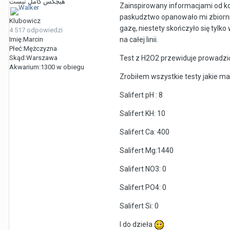
هیچکس کامل نیست
Zainspirowany informacjami od ko
paskudztwo opanowało mi zbiornik 
Klubowicz
gazę, niestety skończyło się tylk
4 517 odpowiedzi
na całej linii.
Imię:
Marcin
Płeć:
Mężczyzna
Test z H2O2 przewiduje prowadzić
Skąd:
Warszawa
Akwarium:
1300 w obiegu
Zrobiłem wszystkie testy jakie 
Salifert pH : 8
Salifert KH: 10
Salifert Ca: 400
Salifert Mg:1440
Salifert NO3: 0
Salifert PO4: 0
Salifert Si: 0
I do dzieła