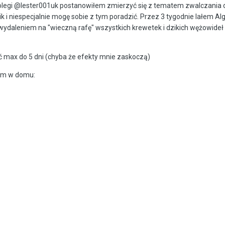
legi @lester001uk postanowiłem zmierzyć się z tematem zwalczania din
i niespecjalnie mogę sobie z tym poradzić. Przez 3 tygodnie lałem Al
o wydaleniem na "wieczną rafę" wszystkich krewetek i dzikich wężowid
 max do 5 dni (chyba że efekty mnie zaskoczą)
mam w domu: