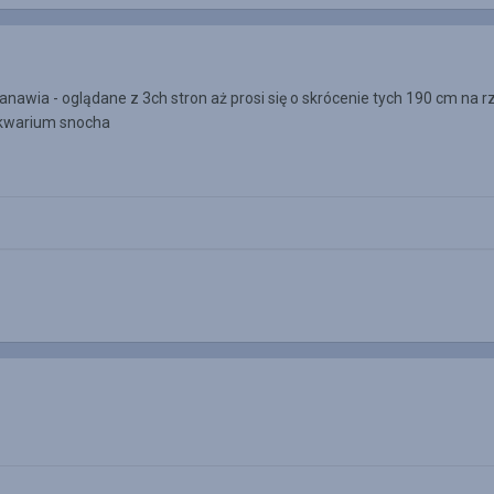
tanawia - oglądane z 3ch stron aż prosi się o skrócenie tych 190 cm na 
 akwarium snocha