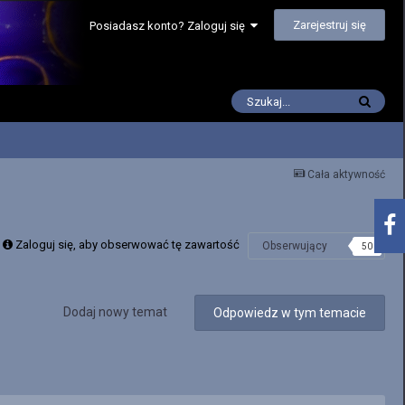
Zarejestruj się
Posiadasz konto? Zaloguj się
Cała aktywność
Zaloguj się, aby obserwować tę zawartość
Obserwujący
50
Dodaj nowy temat
Odpowiedz w tym temacie