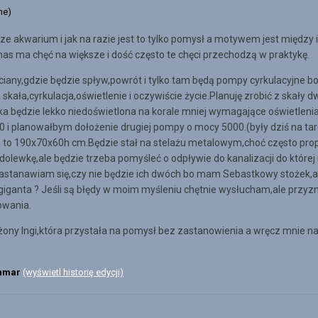
ne)
e akwarium i jak na razie jest to tylko pomysł a motywem jest między
nas ma chęć na większe i dość często te chęci przechodzą w praktykę.
iany,gdzie będzie spływ,powrót i tylko tam będą pompy cyrkulacyjne bo
 skała,cyrkulacja,oświetlenie i oczywiście życie.Planuję zrobić z skały
 będzie lekko niedoświetlona na korale mniej wymagające oświetlenia,
 planowałbym dołożenie drugiej pompy o mocy 5000.(były dziś na targ
 to 190x70x60h cm.Będzie stał na stelażu metalowym,choć często pro
olewkę,ale będzie trzeba pomyśleć o odpływie do kanalizacji do które
o zastanawiam się,czy nie będzie ich dwóch bo mam Sebastkowy stożek,
giganta ? Jeśli są błędy w moim myśleniu chętnie wysłucham,ale prz
owania.
 żony Ingi,która przystała na pomysł bez zastanowienia a wręcz mni
nmar
(wyświetl historię edycji)