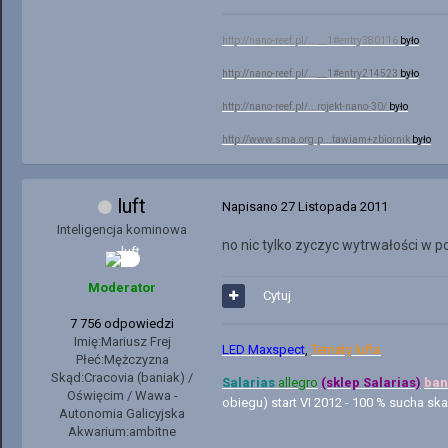
http://nano-reef.pl/...__1#entry380116
było
http://nano-reef.pl/...__1#entry214523
było
http://nano-reef.pl/...rojekt-nano-30/
było
http://www.sma.org.p...tawiam+zbiornik
było
luft
Napisano
27 Listopada 2011
Inteligencja kominowa
no nic tylko zyczyc wytrwałości w p
Moderator
Cytuj
7 756 odpowiedzi
Imię:
Mariusz Frej
LED Maxspect
,
Tematy lufta
Płeć:
Mężczyzna
Skąd:
Cracovia (baniak) /
Salarias
allegro
(sklep Salarias)
ban
Oświęcim / Wawa -
obiegu) start VI 2012 - 100 % sucha ska
Autonomia Galicyjska
Akwarium:
ambitne