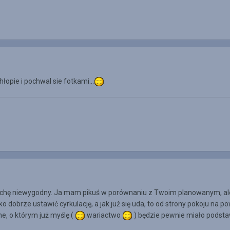
łopie i pochwal sie fotkami...
trochę niewygodny. Ja mam pikuś w porównaniu z Twoim planowanym, ale 1
żko dobrze ustawić cyrkulację, a jak już się uda, to od strony pokoju na p
e, o którym już myślę (
wariactwo
) będzie pewnie miało podstaw