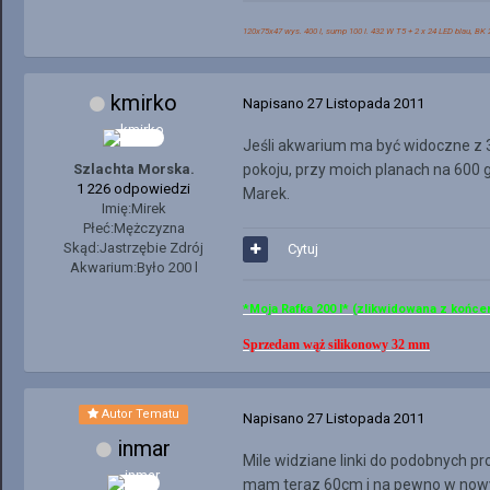
120x75x47 wys. 400 l, sump 100 l. 432 W T5 + 2 x 24 LED blau, BK 2
kmirko
Napisano
27 Listopada 2011
Jeśli akwarium ma być widoczne z 3 
Szlachta Morska.
pokoju, przy moich planach na 600 
1 226 odpowiedzi
Marek.
Imię:
Mirek
Płeć:
Mężczyzna
Skąd:
Jastrzębie Zdrój
Cytuj
Akwarium:
Było 200 l
*Moja Rafka 200 l* (zlikwidowana z końce
Sprzedam wąż silikonowy 32 mm
Autor Tematu
Napisano
27 Listopada 2011
inmar
Mile widziane linki do podobnych p
mam teraz 60cm i na pewno w nowym