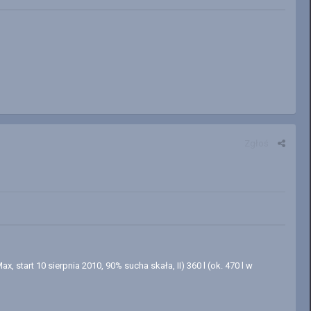
Zgłoś
x, start 10 sierpnia 2010, 90% sucha skała, II) 360 l (ok. 470 l w