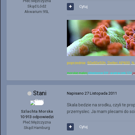
Płeć:
Mężczyzna
Skąd:
Łódź
Cytuj
Akwarium:
95L
poprzednie:
60x60x50h, Deltec AP600, N
morskie makro
chłodzenie DIY - wiatraczek 12V
j
Stani
Napisano
27 Listopada 2011
Skala bedzie na srodku, czyli te pr
Szlachta Morska
przemyslec. Ja mam plecami do scia
10 913 odpowiedzi
Płeć:
Mężczyzna
Cytuj
Skąd:
Hamburg