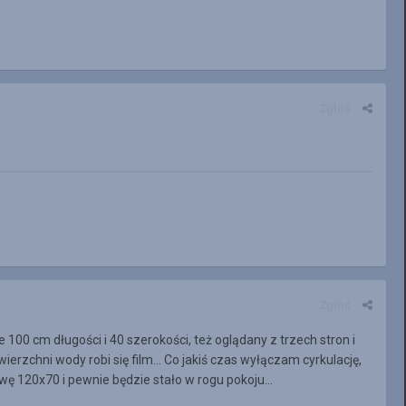
Zgłoś
Zgłoś
00 cm długości i 40 szerokości, też oglądany z trzech stron i
owierzchni wody robi się film... Co jakiś czas wyłączam cyrkulację,
ę 120x70 i pewnie będzie stało w rogu pokoju...