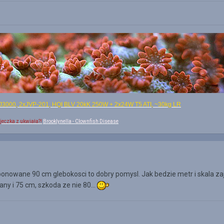
J3000, 2xJVP-201, HQI BLV 20kK 250W + 2x24W T5 ATI, ~30kg LR
ajeczka z ukwiała?!
Brooklynella - Clownfish Disease
oponowane 90 cm glebokosci to dobry pomysl. Jak bedzie metr i skala zaj
ny i 75 cm, szkoda ze nie 80...