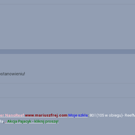
ostanowieniu!
er N
anoReef
www.mariuszfrej.com
Moje szkła
:
80 l (105 w obiegu)- ReefMa
ła
,
.
Akcja Pajacyk - kliknij proszę!