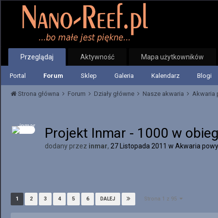
Przeglądaj
Aktywność
Mapa użytkowników
Portal
Forum
Sklep
Galeria
Kalendarz
Blogi
Strona główna
Forum
Działy główne
Nasze akwaria
Akwaria 
Projekt Inmar - 1000 w obie
dodany przez
inmar
,
27 Listopada 2011
w
Akwaria powy
Strona 1 z 95
1
2
3
4
5
6
DALEJ