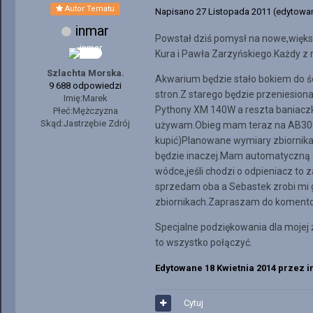
Autor Tematu
Napisano
27 Listopada 2011
(edytowa
inmar
Powstał dziś pomysł na nowe,większ
Kura i Pawła Zarzyńskiego.Każdy z 
Szlachta Morska.
Akwarium będzie stało bokiem do śc
9 688 odpowiedzi
stron.Z starego będzie przeniesiona
Imię:
Marek
Pythony XM 140W a reszta baniaczka
Płeć:
Mężczyzna
Skąd:
Jastrzębie Zdrój
używam.Obieg mam teraz na AB300 i
kupić)Planowane wymiary zbiornika
będzie inaczej.Mam automatyczną d
wódce,jeśli chodzi o odpieniacz t
sprzedam oba a Sebastek zrobi mi 
zbiornikach.Zapraszam do koment
Specjalne podziękowania dla mojej
to wszystko połączyć.
Edytowane
18 Kwietnia 2014
przez i
Cytuj