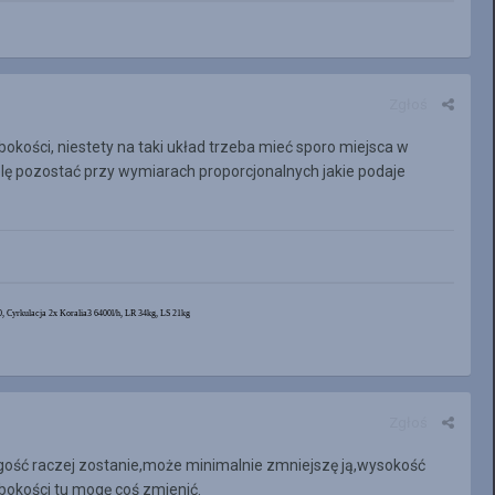
Zgłoś
okości, niestety na taki układ trzeba mieć sporo miejsca w
lę pozostać przy wymiarach proporcjonalnych jakie podaje
yrkulacja 2x Koralia3 6400l/h, LR 34kg, LS 21kg
Zgłoś
ugość raczej zostanie,może minimalnie zmniejszę ją,wysokość
bokości tu mogę coś zmienić.