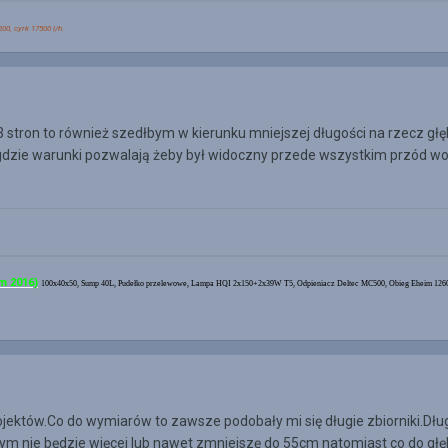
00, cyrk 17500 l/h.
stron to również szedłbym w kierunku mniejszej długości na rzecz głęb
gdzie warunki pozwalają żeby był widoczny przede wszystkim przód wo
m 2016)
100x40x50, Sump 40L, Pudełko przelewowe, Lampa HQI 2x150+2x39W T5, Odpieniacz Deltec MC500, Obieg Eheim 1260, C
rojektów.Co do wymiarów to zawsze podobały mi się długie zbiorniki.Dł
 nie będzie więcej lub nawet zmniejszę do 55cm natomiast co do głę