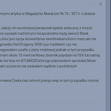
Zgłoś
 innymi artykuł w Magazynie Akwarium Nr.10 / 2011r. Łukasza
 zależy mi na estetyce,baniaczek będzie widoczny z trzech
 dwie wysepki nad którymi bezpośrednio będą świecić Black
choć jest opcja doświetlenia świetlówkami,które mam,ale nie
owisku Red Dragony 5000 i już myślałem czy nie
pagowałem szafki z płyty meblowej jednak w tym przypadku
j mam około 15 metrów.Nowy zbiornik pojedzie na VSV lub samej
ale też leży mi ATI BM200,którego planowałem sprzedać.Może
yznam szczerze nie szukałem wątków o podobnych
e namawia.Czeka nas remont pokoju więc w tym przypadku można