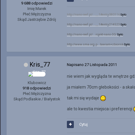
9 688 odpowiedzi
Imię:
Marek
Płeć:
Mężczyzna
http://nano-reef.pl/...__1#entry380116
było
Skąd:
Jastrzębie Zdrój
http://nano-reef.pl/...__1#entry214523
było
http://nano-reef.pl/...rojekt-nano-30/
było
http://www.sma.org.p...tawiam+zbiornik
było
Kris_77
Napisano
27 Listopada 2011
nie wiem jak wygląda te wnętrze gd
Klubowicz
ja miałem 70cm głebokości - a skała
918 odpowiedzi
Płeć:
Mężczyzna
tak mi się wydaje
Skąd:
Podlaskie / Białystok
ale to kwestia miejsca i preferencji
Cytuj