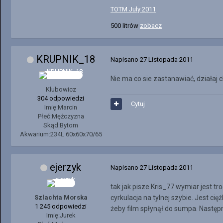
TOTM July 2011
500 litrów
zobacz
KRUPNIK_18
Napisano
27 Listopada 2011
Nie ma co sie zastanawiać, działaj ch
Klubowicz
304 odpowiedzi
Cytuj
Imię:
Marcin
Płeć:
Mężczyzna
Skąd:
Bytom
Akwarium:
234L 60x60x70/65
ejerzyk
Napisano
27 Listopada 2011
tak jak pisze Kris_77 wymiar jest 
Szlachta Morska
cyrkulacja na tylnej szybie. Jest cię
1 245 odpowiedzi
żeby film spłynął do sumpa. Następn
Imię:
Jurek