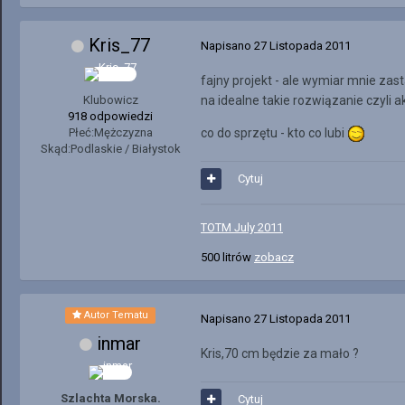
Kris_77
Napisano
27 Listopada 2011
fajny projekt - ale wymiar mnie zas
Klubowicz
na idealne takie rozwiązanie czyli
918 odpowiedzi
Płeć:
Mężczyzna
co do sprzętu - kto co lubi
Skąd:
Podlaskie / Białystok
Cytuj
TOTM July 2011
500 litrów
zobacz
Autor Tematu
Napisano
27 Listopada 2011
inmar
Kris,70 cm będzie za mało ?
Szlachta Morska.
Cytuj