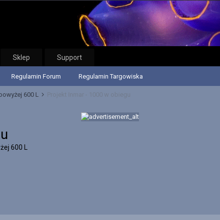
Sklep
Support
Regulamin Forum
Regulamin Targowiska
powyżej 600 L
Projekt Inmar - 1000 w obiegu
gu
żej 600 L