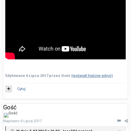
Edytowane
6 Lipca 2017
przez Gość
(wyświetl historię edycji)
Cytuj
Gość
Napisano
6 Lipca 2017