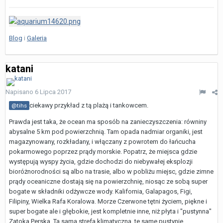
Blog
i
Galeria
katani
Napisano
6 Lipca 2017
ciekawy przykład z tą plażą i tankowcem.
@tihs
Prawda jest taka, że ocean ma sposób na zanieczyszczenia: równiny
abysalne 5 km pod powierzchnią. Tam opada nadmiar organiki, jest
magazynowany, rozkładany, i włączany z powrotem do łańcucha
pokarmowego poprzez prądy morskie. Popatrz, że miejsca gdzie
występują wyspy życia, gdzie dochodzi do niebywałej eksplozji
bioróżnorodności są albo na trasie, albo w pobliżu miejsc, gdzie zimne
prądy oceaniczne dostają się na powierzchnię, niosąc ze sobą super
bogate w składniki odżywcze wody. Kalifornia, Galapagos, Figi,
Filipiny, Wielka Rafa Koralowa. Morze Czerwone tętni życiem, piękne i
super bogate ale i głębokie, jest kompletnie inne, niż płyta i "pustynna"
Zatoka Perska. Ta sama strefa klimatyczna, te same pustynie