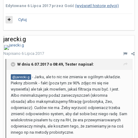
Edytowane
6 Lipca 2017
przez Gość
(wyświetl historię edycji)
Cytuj
jarecki.g
Napisano
6 Lipca 2017
W dniu 6.07.2017 o 08:49,
Tester
napisał:
- Jarku, ale to nic nie zmienia w ogólnym układzie.
@jarecki.g
Piekny zbiornik - fakt (poza tym ze 90% zdjęc mi się nie
wyswietla) ale tak jak mowilem, jakaś filtracja musi być. I jest.
Albo minimalizujemy podaż zanieczyszczeń (skromna
obsada) albo maksymalizujemy filtrację (probiotyka, Zeo,
odpieniacz). Cudów nie ma. Żeby wyrzucić odpieniacz trzeba
zmienić odpowiednio system, aby dał sobie bez niego radę. Sam
wielokrotnie pisałem tu czy na RH, że era przewymiarowanych
odpieniaczy minęła, ale kosztem tego, że zamieniamy je na coś
innego np na metody probiotyczne.