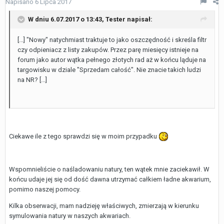
Napisano
6 Lipca 2017
W dniu 6.07.2017 o 13:43,
Tester
napisał:
[...] "Nowy" natychmiast traktuje to jako oszczędność i skreśla filtr
czy odpieniacz z listy zakupów. Przez parę miesięcy istnieje na
forum jako autor wątka pełnego złotych rad aż w końcu ląduje na
targowisku w dziale "Sprzedam całość". Nie znacie takich ludzi
na NR? [...]
Ciekawe ile z tego sprawdzi się w moim przypadku
Wspomnieliście o naśladowaniu natury, ten wątek mnie zaciekawił. W
końcu udaje jej się od dość dawna utrzymać całkiem ładne akwarium,
pomimo naszej pomocy.
Kilka obserwacji, mam nadzieję właściwych, zmierzają w kierunku
symulowania natury w naszych akwariach.