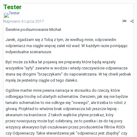
Tester
Napisano
6 Lipca 2017
Świetne podsumowanie Michał.
Jarek, zgadzam się z Tobą z tym, że według mnie, odpowiedni
odpieniacz ma ciągle więcej zalet niż wad. W każdym razie pomijając
indywidualne scenariusze.
Być może za kilka lat pojawią sie preparaty które będą wiązały
wszystkie "syfy" zawarte w wodzie i wtedy rzeczywiście odpieniacze
stana się drogimi "brzęczykami" do napowietrzania. W tej chwili jednak
myslę że jesteśmy ciągle od tego daleko.
Ogólnie martwi mnie pewna narracja w stosunku do rzeczy, które
odbiegaja trochę od utartych schematów. Owszem, jak się nie będzie
łamało schematów to nie odkryje się "nowego", ale trzeba to robić z
głową. Przykład to właśnie brak odpieniacza lub jeszcze lepiej -
akwarium na kranówce. Z takich wątków płynie przekaz, kóry
przez nowicjuszy może być odebrany, ze to pestka i że do tej pory
wszyscy akwarysci byli oszukiwani przez producentów filtrów RODi
czy Odpieniaczy. Takie stwierdzenia jak "odpieniacz jest zbędny" czy