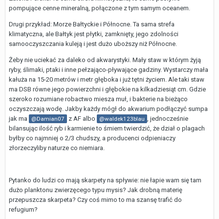
pompujące cenne mineralną, połączone z tym samym oceanem.
Drugi przykład: Morze Bałtyckie i Północne. Ta sama strefa
klimatyczna, ale Bałtyk jest płytki, zamknięty, jego zdolności
samooczyszczania kuleją i jest dużo uboższy niż Północne.
Żeby nie uciekać za daleko od akwarystyki. Mały staw w którym żyją
ryby, ślimaki, ptaki i inne pełzająco-pływające gadziny. Wystarczy mała
kałuża na 15-20 metrów i metr głęboka i już tętni życiem. Ale taki staw
ma DSB równe jego powierzchni i głębokie na kilkadziesiąt cm. Gdzie
szeroko rozumiane robactwo miesza muł, i bakterie na bieżąco
oczyszczają wodę. Jakby każdy mógł do akwarium podłączyć sumpa
jak ma
z AF albo
, jednocześnie
@Damian07
@waldek123blau
bilansując ilość ryb i karmienie to śmiem twierdzić, że dział o plagach
byłby co najmniej o 2/3 chudszy, a producenci odpieniaczy
złorzeczyliby naturze co niemiara.
Pytanko do ludzi co mają skarpety na spływie: nie łapie wam się tam
dużo planktonu zwierzęcego typu mysis? Jak drobną materię
przepuszcza skarpeta? Czy coś mimo to ma szansę trafić do
refugium?