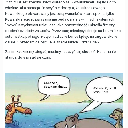
"filtr RODi jest zbedny" tylko dlatego że "Kowalskiemu" się udało to
właśnie taka narracja. "Nowy" nie doczyta, że sukces owego
Kowalskiego obwarowany jest toną warunków, które spełnia tylko
Kowalski i jego rozwiązania nie będą działały w innych systemach.
"Nowy" natychmiast traktuje to jako oszczędność i skreśla filtr czy
odpieniacz z listy zakupów. Przez parę miesięcy istnieje na forum jako
autor wątka pełnego złotych rad aż w końcu ląduje na targowisku w
dziale "Sprzedam całość". Nie znacie takich ludzi na NR?
Zanim zaczniemy biegać, musimy nauczyć się chodzić. Na łamanie
standardów przyjdzie czas.