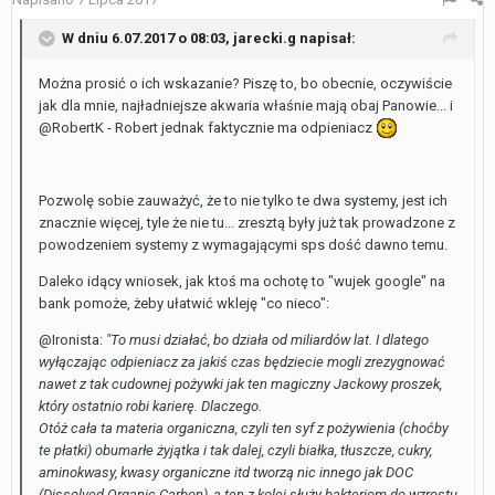
W dniu 6.07.2017 o 08:03,
jarecki.g
napisał:
Można prosić o ich wskazanie? Piszę to, bo obecnie, oczywiście
jak dla mnie, najładniejsze akwaria właśnie mają obaj Panowie... i
@RobertK - Robert jednak faktycznie ma odpieniacz
Pozwolę sobie zauważyć, że to nie tylko te dwa systemy, jest ich
znacznie więcej, tyle że nie tu... zresztą były już tak prowadzone z
powodzeniem systemy z wymagającymi sps dość dawno temu.
Daleko idący wniosek, jak ktoś ma ochotę to "wujek google" na
bank pomoże, żeby ułatwić wkleję "co nieco":
@Ironista:
"To musi działać, bo działa od miliardów lat. I dlatego
wyłączając odpieniacz za jakiś czas będziecie mogli zrezygnować
nawet z tak cudownej pożywki jak ten magiczny Jackowy proszek,
który ostatnio robi karierę. Dlaczego.
Otóż cała ta materia organiczna, czyli ten syf z pożywienia (choćby
te płatki) obumarłe żyjątka i tak dalej, czyli białka, tłuszcze, cukry,
aminokwasy, kwasy organiczne itd tworzą nic innego jak DOC
(Dissolved Organic Carbon), a ten z kolei służy bakteriom do wzrostu