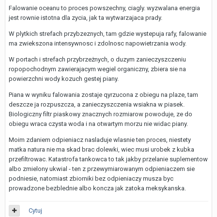
Falowanie oceanu to proces powszechny, ciagly. wyzwalana energia
jest rownie istotna dla zycia, jak ta wytwarzajaca prady.
W plytkich strefach przybzeznych, tam gdzie wystepuja rafy, falowanie
ma zwiekszona intensywnosc i zdolnosc napowietrzania wody.
W portach i strefach przybrzeżnych, o duzym zanieczyszczeniu
ropopochodnym zawierajacym wegiel organiczny, zbiera sie na
powierzchni wody kozuch gestej piany.
Piana w wyniku falowania zostaje qyrzucona z obiegu na plaze, tam
deszcze ja rozpuszcza, a zanieczyszczenia wsiakna w piasek.
Biologiczny filtr piaskowy znacznych rozmiarow powoduje, ze do
obiegu wraca czysta woda i na otwartym morzu nie widac piany.
Moim zdaniem odpieniacz nasladuje wlasnie ten proces, niestety
matka natura nie ma skad brac dolewki, wiec musi urobek z kubka
przefiltrowac. Katastrofa tankowca to tak jakby przelanie suplementow
albo zmielony ukwial - ten z przewymiarowanym odpieniaczem sie
podniesie, natomiast zbiorniki bez odpieniaczy musza byc
prowadzone bezblednie albo koncza jak zatoka meksykanska.
Cytuj