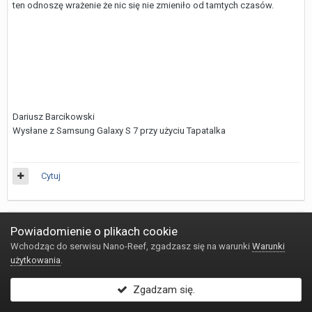
ten odnoszę wrażenie że nic się nie zmieniło od tamtych czasów.
Dariusz Barcikowski
Wysłane z Samsung Galaxy S 7 przy użyciu Tapatalka
Cytuj
kiflu
Powiadomienie o plikach cookie
Wchodząc do serwisu Nano-Reef, zgadzasz się na warunki
Warunki
Napisano
7 Lipca 2017
użytkowania
.
No, w tym co piszesz zgadzam się w 100%, nie ma w tym pewnika
sukcesu. Tak samo jest z każdą inną metodą, najwiecej zależy od
Zgadzam się.
akwarysty i co z tym czy z tymi "butelkami" zrobi.