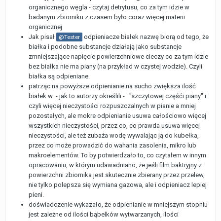
organicznego węgla - czytaj detrytusu, co za tym idzie w
badanym zbiorniku z czasem było coraz więcej materii
organicznej
Jak pisał
odpieniacze białek nazwę biorą od tego, że
@Tester
białka i podobne substancje działają jako substancje
zmniejszające napięcie powierzchniowe cieczy co za tym idzie
bez białka nie ma piany (na przykład w czystej wodzie). Czyli
białka są odpieniane.
patrząc na powyższe odpienianie na sucho zwiększa ilość
białek w - jak to autorzy określili - "szczytowej częśći piany" i
czyli więcej nieczystości rozpuszczalnych w pianie a mniej
pozostałych, ale mokre odpienianie usuwa całościowo więcej
wszystkich nieczystości, przez co, co prawda usuwa więcej
nieczystości, ale też zubaża wodę wywalając ją do kubełka,
przez co może prowadzić do wahania zasolenia, mikro lub
makroelementów. To by potwierdzało to, co czytałem w innym
opracowaniu, w którym udawadniano, że jeśli film baktryjny z
powierzchni zbiornika jest skutecznie zbierany przez przelew,
nie tylko polepsza się wymiana gazowa, ale i odpieniacz lepiej
pieni.
doświadczenie wykazało, że odpienianie w mniejszym stopniu
jest zależne od ilości bąbelków wytwarzanych, ilości