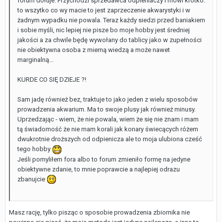
forum dołuje. Przychodzi sprzedawca odpieniaczy i mówi krótko:
to wszytko co wy macie to jest zaprzeczenie akwarystyki i w
żadnym wypadku nie powala. Teraz każdy siedzi przed baniakiem
i sobie myśli, nic lepiej nie pisze bo moje hobby jest średniej
jakości a za chwile będę wywołany do tablicy jako w zupełności
nie obiektywna osoba z mierną wiedzą a może nawet
marginalną...
KURDE CO SIĘ DZIEJE ?!
Sam jadę również bez, traktuje to jako jeden z wielu sposobów
prowadzenia akwarium. Ma to swoje plusy jak również minusy.
Uprzedzając - wiem, że nie powala, wiem że się nie znam i mam
tą świadomość że nie mam korali jak konary świecących różem
dwukrotnie droższych od odpienicza ale to moja ulubiona cześć
tego hobby
Jeśli pomyliłem fora albo to forum zmieniło formę na jedyne
obiektywne zdanie, to mnie poprawcie a najlepiej odrazu
zbanujcie
Masz rację, tylko pisząc o sposobie prowadzenia zbiornika nie