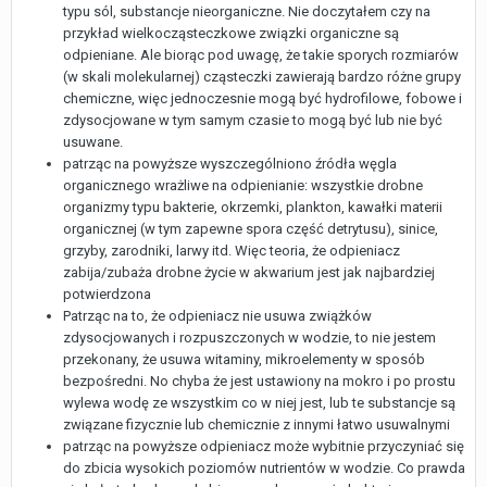
typu sól, substancje nieorganiczne. Nie doczytałem czy na
przykład wielkocząsteczkowe związki organiczne są
odpieniane. Ale biorąc pod uwagę, że takie sporych rozmiarów
(w skali molekularnej) cząsteczki zawierają bardzo różne grupy
chemiczne, więc jednoczesnie mogą być hydrofilowe, fobowe i
zdysocjowane w tym samym czasie to mogą być lub nie być
usuwane.
patrząc na powyższe wyszczególniono źródła węgla
organicznego wrażliwe na odpienianie: wszystkie drobne
organizmy typu bakterie, okrzemki, plankton, kawałki materii
organicznej (w tym zapewne spora część detrytusu), sinice,
grzyby, zarodniki, larwy itd. Więc teoria, że odpieniacz
zabija/zubaża drobne życie w akwarium jest jak najbardziej
potwierdzona
Patrząc na to, że odpieniacz nie usuwa zwiążków
zdysocjowanych i rozpuszczonych w wodzie, to nie jestem
przekonany, że usuwa witaminy, mikroelementy w sposób
bezpośredni. No chyba że jest ustawiony na mokro i po prostu
wylewa wodę ze wszystkim co w niej jest, lub te substancje są
związane fizycznie lub chemicznie z innymi łatwo usuwalnymi
patrząc na powyższe odpieniacz może wybitnie przyczyniać się
do zbicia wysokich poziomów nutrientów w wodzie. Co prawda