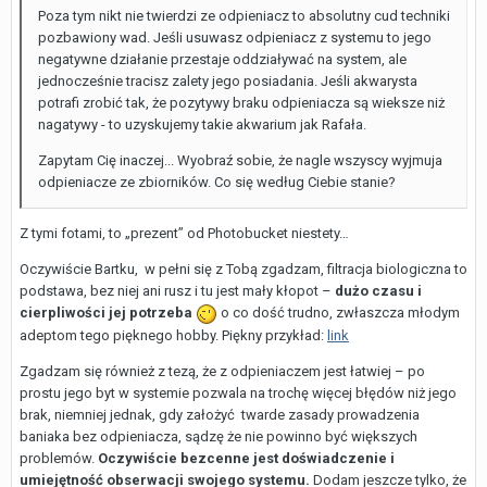
Poza tym nikt nie twierdzi ze odpieniacz to absolutny cud techniki
pozbawiony wad. Jeśli usuwasz odpieniacz z systemu to jego
negatywne działanie przestaje oddziaływać na system, ale
jednocześnie tracisz zalety jego posiadania. Jeśli akwarysta
potrafi zrobić tak, że pozytywy braku odpieniacza są wieksze niż
nagatywy - to uzyskujemy takie akwarium jak Rafała.
Zapytam Cię inaczej... Wyobraź sobie, że nagle wszyscy wyjmuja
odpieniacze ze zbiorników. Co się według Ciebie stanie?
Z tymi fotami, to „prezent” od Photobucket niestety…
Oczywiście Bartku, w pełni się z Tobą zgadzam, filtracja biologiczna to
podstawa, bez niej ani rusz i tu jest mały kłopot –
dużo czasu i
cierpliwości jej potrzeba
o co dość trudno, zwłaszcza młodym
adeptom tego pięknego hobby. Piękny przykład:
link
Zgadzam się również z tezą, że z odpieniaczem jest łatwiej – po
prostu jego byt w systemie pozwala na trochę więcej błędów niż jego
brak, niemniej jednak, gdy założyć twarde zasady prowadzenia
baniaka bez odpieniacza, sądzę że nie powinno być większych
problemów.
Oczywiście bezcenne jest doświadczenie i
umiejętność obserwacji swojego systemu.
Dodam jeszcze tylko, że