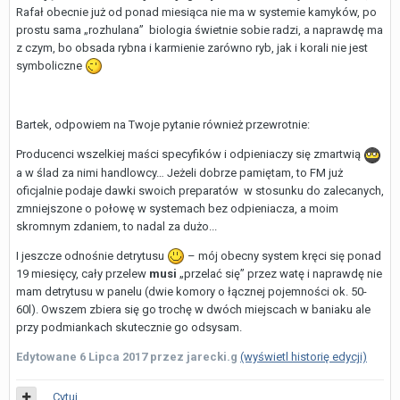
Rafał obecnie już od ponad miesiąca nie ma w systemie kamyków, po
prostu sama „rozhulana” biologia świetnie sobie radzi, a naprawdę ma
z czym, bo obsada rybna i karmienie zarówno ryb, jak i korali nie jest
symboliczne
Bartek, odpowiem na Twoje pytanie również przewrotnie:
Producenci wszelkiej maści specyfików i odpieniaczy się zmartwią
a w ślad za nimi handlowcy… Jeżeli dobrze pamiętam, to FM już
oficjalnie podaje dawki swoich preparatów w stosunku do zalecanych,
zmniejszone o połowę w systemach bez odpieniacza, a moim
skromnym zdaniem, to nadal za dużo...
I jeszcze odnośnie detrytusu
– mój obecny system kręci się ponad
19 miesięcy, cały przelew
musi
„przelać się” przez watę i naprawdę nie
mam detrytusu w panelu (dwie komory o łącznej pojemności ok. 50-
60l). Owszem zbiera się go trochę w dwóch miejscach w baniaku ale
przy podmiankach skutecznie go odsysam.
Edytowane
6 Lipca 2017
przez jarecki.g
(wyświetl historię edycji)
Cytuj