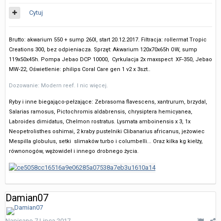
Cytuj
Brutto: akwarium 550 + sump 260l, start 20.12.2017. Filtracja: rollermat Tropic
Creations 300, bez odpieniacza.
Sprzęt: Akwarium 120x70x65h OW, sump
119x50x45h. Pompa Jebao DCP 10000, Cyrkulacja 2x maxspect XF-350, Jebao
MW-22, Oświetlenie: philips Coral Care gen 1 v2 x 3szt..
Dozowanie: Modern reef. I nic więcej.
Ryby i inne biegająco-pełzające: Zebrasoma flavescens, xantrurum, brzydal,
Salarias ramosus, Pictochromis aldabrensis, chrysiptera hemicyanea,
Labroides dimidatus, Chelmon rostratus. Lysmata amboinensis x 3, 1x
Neopetrolisthes oshimai, 2 kraby pustelniki Clibanarius africanus, jeżowiec
Mespilla globulus, setki slimaków turbo i columbelli... Oraz kilka kg kiełży,
równonogów, wężowideł i innego drobnego życia.
Damian07
Napisano
7 Lipca 2017