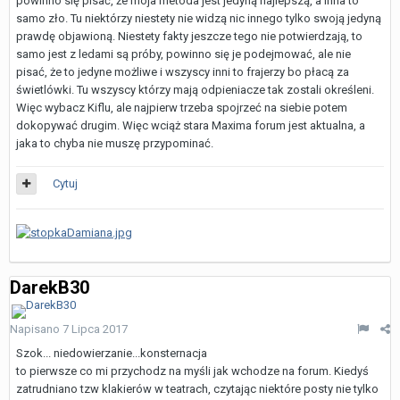
powinno się pisać, że moja metoda jest jedyną najlepszą, a inna to
samo zło. Tu niektórzy niestety nie widzą nic innego tylko swoją jedyną
prawdę objawioną. Niestety fakty jeszcze tego nie potwierdzają, to
samo jest z ledami są próby, powinno się je podejmować, ale nie
pisać, że to jedyne możliwe i wszyscy inni to frajerzy bo płacą za
świetlówki. Tu wszyscy którzy mają odpieniacze tak zostali określeni.
Więc wybacz Kiflu, ale najpierw trzeba spojrzeć na siebie potem
dokopywać drugim. Więc wciąż stara Maxima forum jest aktualna, a
jaka to chyba nie muszę przypominać.
Cytuj
DarekB30
Napisano
7 Lipca 2017
Szok... niedowierzanie...konsternacja
to pierwsze co mi przychodz na myśli jak wchodze na forum. Kiedyś
zatrudniano tzw klakierów w teatrach, czytając niektóre posty nie tylko