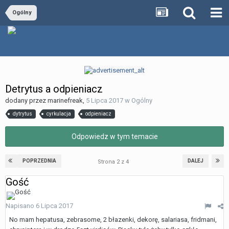
Ogólny
Detrytus a odpieniacz
dodany przez
marinefreak
,
5 Lipca 2017
w
Ogólny
dytrytus
cyrkulacja
odpieniacz
Odpowiedz w tym temacie
POPRZEDNIA
DALEJ
Strona 2 z 4
Gość
Napisano
6 Lipca 2017
No mam hepatusa, zebrasome, 2 błazenki, dekorę, salariasa, fridmani,