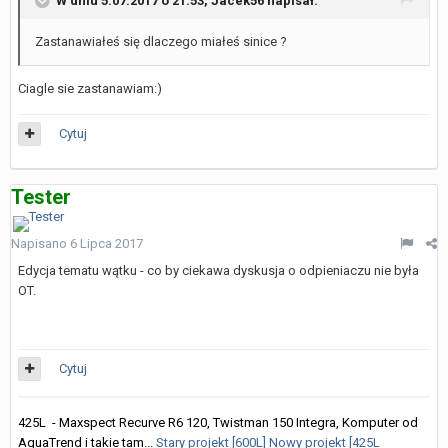
W dniu 5.07.2017 o 21:53,
Jacek56
napisał:
Zastanawiałeś się dlaczego miałeś sinice ?
Ciagle sie zastanawiam:)
Cytuj
Tester
Napisano
6 Lipca 2017
Edycja tematu wątku - co by ciekawa dyskusja o odpieniaczu nie była
OT.
Cytuj
425L - Maxspect Recurve R6 120, Twistman 150 Integra, Komputer od
AquaTrend i takie tam...
Stary projekt [600L]
Nowy projekt [425L
]