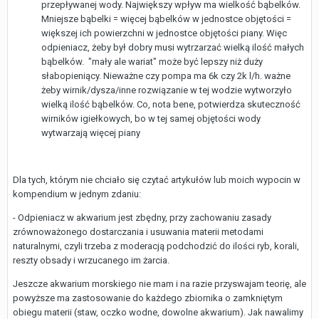
przepływanej wody. Największy wpływ ma wielkość bąbelków.
Mniejsze bąbelki = więcej bąbelków w jednostce objętości =
większej ich powierzchni w jednostce objętości piany. Więc
odpieniacz, żeby był dobry musi wytrzarzać wielką ilość małych
bąbelków. "mały ale wariat" może być lepszy niż duży
słabopieniący. Nieważne czy pompa ma 6k czy 2k l/h. ważne
żeby wirnik/dysza/inne rozwiązanie w tej wodzie wytworzyło
wielką ilość bąbelków. Co, nota bene, potwierdza skuteczność
wirników igiełkowych, bo w tej samej objętości wody
wytwarzają więcej piany
Dla tych, którym nie chciało się czytać artykułów lub moich wypocin w
kompendium w jednym zdaniu:
- Odpieniacz w akwarium jest zbędny, przy zachowaniu zasady
zrównoważonego dostarczania i usuwania materii metodami
naturalnymi, czyli trzeba z moderacją podchodzić do ilości ryb, korali,
reszty obsady i wrzucanego im żarcia.
Jeszcze akwarium morskiego nie mam i na razie przyswajam teorię, ale
powyższe ma zastosowanie do każdego zbiornika o zamkniętym
obiegu materii (staw, oczko wodne, dowolne akwarium). Jak nawalimy