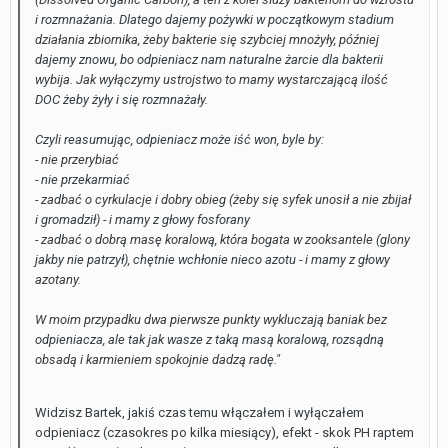
i rozmnażania. Dlatego dajemy pożywki w początkowym stadium
działania zbiornika, żeby bakterie się szybciej mnożyły, później
dajemy znowu, bo odpieniacz nam naturalne żarcie dla bakterii
wybija. Jak wyłączymy ustrojstwo to mamy wystarczającą ilość
DOC żeby żyły i się rozmnażały.
Czyli reasumując, odpieniacz może iść won, byle by:
- nie przerybiać
- nie przekarmiać
- zadbać o cyrkulacje i dobry obieg (żeby się syfek unosił a nie zbijał
i gromadził) - i mamy z głowy fosforany
- zadbać o dobrą masę koralową, która bogata w zooksantele (glony
jakby nie patrzył), chętnie wchłonie nieco azotu - i mamy z głowy
azotany.
W moim przypadku dwa pierwsze punkty wykluczają baniak bez
odpieniacza, ale tak jak wasze z taką masą koralową, rozsądną
obsadą i karmieniem spokojnie dadzą radę."
Widzisz Bartek, jakiś czas temu włączałem i wyłączałem
odpieniacz (czasokres po kilka miesiący), efekt - skok PH raptem