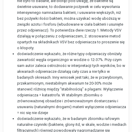
nie było to badane, ale biorąc pod uwagę, że bakterie są
świetnie usuwane, to dodawanie pożywek w celu wywołania
intensywnego namnażania bakterii, i usuwanie większych, niż
bez pożywki ilości bakterii, można uzyskać wodę uboższą w
związki azotu i fosforu (wbudowane w ciała bakterii i usunięte
przez odpieniacz). To potwierdza dwie rzeczy 1. Metody VSV
działają w połączeniu z odpieniaczem, 2. stosowanie metod
opartych na składnikach VSV bez odpieniacza to proszenie się
o kłopoty.
doświadczenie wykazało, że różne typy odpieniaczy obniżały
zawartość węgla organiczngo w wodzie o 12-37%. Przy czym
sam autor zaleca ostrożnośc w interpretacji tych wyników, bo w
akwariach odpieniacze działają cały czas a nie tylko w
badanych okresach. Inny wniosek jest taki, że w przerybionym,
przekarmionym, niestabilnym akwarium te 20-30% może
stanowić różnicę między "stabilnością" a plagami. Wyłączenie
odpieniacza = katastrofa. W stabilnym zbiorniku o
zrównoważonej obsadzie i zrównoważonym dostarczaniu i
usuwaniu (naturalnymi drogami) materii wyłączenie odpieniacza
= nic się nie dzieje
doświadczenie wykazało, że w badanym zbiorniku rafowym
naturalne czynniki (bakterie, glony itd, w skale, wodzie i mediach
filtracyjnych) również powodowały nagromadzanie się