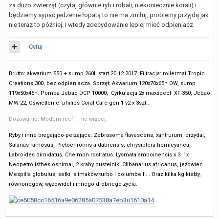
za dużo zwierząt (czytaj głównie ryb i robali, niekoniecznie korali) i
będziemy sypać jedzenie łopatą to nie ma zmiłuj, problemy przyjdą jak
nie teraz to później. I wtedy zdecydowanie lepiej mieć odpieniacz.
Cytuj
Brutto: akwarium 550 + sump 260l, start 20.12.2017. Filtracja: rollermat Tropic
Creations 300, bez odpieniacza.
Sprzęt: Akwarium 120x70x65h OW, sump
119x50x45h. Pompa Jebao DCP 10000, Cyrkulacja 2x maxspect XF-350, Jebao
MW-22, Oświetlenie: philips Coral Care gen 1 v2 x 3szt..
Dozowanie: Modern reef. I nic więcej.
Ryby i inne biegająco-pełzające: Zebrasoma flavescens, xantrurum, brzydal,
Salarias ramosus, Pictochromis aldabrensis, chrysiptera hemicyanea,
Labroides dimidatus, Chelmon rostratus. Lysmata amboinensis x 3, 1x
Neopetrolisthes oshimai, 2 kraby pustelniki Clibanarius africanus, jeżowiec
Mespilla globulus, setki slimaków turbo i columbelli... Oraz kilka kg kiełży,
równonogów, wężowideł i innego drobnego życia.