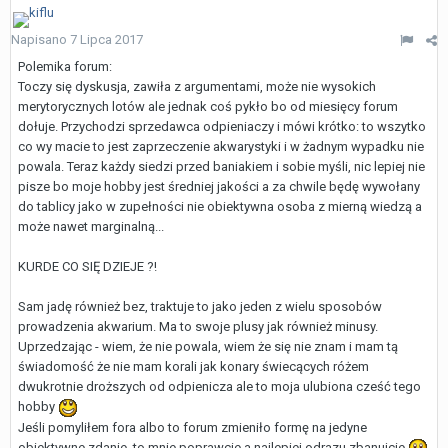
Napisano
7 Lipca 2017
Polemika forum:
Toczy się dyskusja, zawiła z argumentami, może nie wysokich
merytorycznych lotów ale jednak coś pykło bo od miesięcy forum
dołuje. Przychodzi sprzedawca odpieniaczy i mówi krótko: to wszytko
co wy macie to jest zaprzeczenie akwarystyki i w żadnym wypadku nie
powala. Teraz każdy siedzi przed baniakiem i sobie myśli, nic lepiej nie
pisze bo moje hobby jest średniej jakości a za chwile będę wywołany
do tablicy jako w zupełności nie obiektywna osoba z mierną wiedzą a
może nawet marginalną...
KURDE CO SIĘ DZIEJE ?!
Sam jadę również bez, traktuje to jako jeden z wielu sposobów
prowadzenia akwarium. Ma to swoje plusy jak również minusy.
Uprzedzając - wiem, że nie powala, wiem że się nie znam i mam tą
świadomość że nie mam korali jak konary świecących różem
dwukrotnie droższych od odpienicza ale to moja ulubiona cześć tego
hobby
Jeśli pomyliłem fora albo to forum zmieniło formę na jedyne
obiektywne zdanie, to mnie poprawcie a najlepiej odrazu zbanujcie