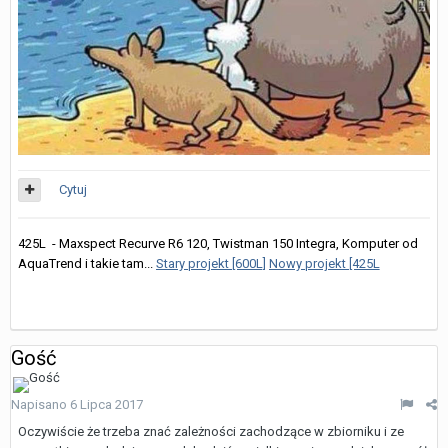
Cytuj
425L - Maxspect Recurve R6 120, Twistman 150 Integra, Komputer od
AquaTrend i takie tam...
Stary projekt [600L]
Nowy projekt [425L
]
Gość
Napisano
6 Lipca 2017
Oczywiście że trzeba znać zależności zachodzące w zbiorniku i ze