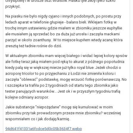
chrysipterę i w drodze 5szt virdisów. Piasku tyle żeby tylko szkło
przykryć.
Na piasku nie było nigdy cyjano i innych podobnych, po prostu przy
ledach aparat w telefonie głupieje - balans bieli. Wklejam fotkę w
trochę innym ustawieniu gdzie miałem w zbiorniku jeszcze euphyllie
ale musiałem ją sprzedać bo za duża już urosła i zaczęła mackami
parzyć w około zoanthusy. W to miejsce kupiłem wtedy acanę która
zresztą też ładnie rośnie do dziś.
W aktualnym zbiorniku mam więcej białego i widać lepiej kolory spsów
ale fotkę teraz jaką miałem pod ręką to akurat z późnego popołudnia
kiedy palą się w większej mierze już tylko royal blue. Jeżeli chodzi o
acroporę tricolor to po przyjechaniu z Łodzi nie zmieniła koloru i
zaczęła "oblewać" podstawkę, mogę wrzucić fotkę porównawczą. No
i szczepka ta trafiła po 2 tygodniach od startu tego zbiornika jako
tester panujących warunków... Jest ok i w przyszłym tygodniu trafią
kolejne odmiany acropor.
Jakie substancje "niepożądane" mogę się kumulować w moim
zbiorniku przy tak prowadzonym przeze mnie zbiorniku? wcześniej
wspomniałem co i jak dodaję/karmię.
94d641f41331a6fcdce5d0c05b3634f7.webp