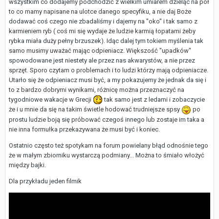
wszystkim co dodajemy podchodzić z wielkim umiarem dzieląc na pół
to co mamy napisane na ulotce danego specyfiku, a nie daj Boże
dodawać coś czego nie zbadaliśmy i dajemy na "oko" i tak samo z
karmieniem ryb ( coś mi się wydaje że ludzie karmią łopatami żeby
rybka miała duży pełny brzuszek). Idąc dalej tym tokiem myślenia tak
samo musimy uważać mając odpieniacz. Większość "upadków"
spowodowane jest niestety ale przez nas akwarystów, a nie przez
sprzęt. Sporo czytam o problemach i to ludzi którzy mają odpieniacze.
Utarło się że odpieniacz musi być, a my pokazujemy że jednak da się i
to z bardzo dobrymi wynikami, różnicę można przeznaczyć na
tygodniowe wakacje w Grecji
tak samo jest z ledami i zobaczycie
że i u mnie da się na takim świetle hodować trudniejsze spsy
po
prostu ludzie boją się próbować czegoś innego lub zostaje im taka a
nie inna formułka przekazywana że musi być i koniec.
Ostatnio często też spotykam na forum powielany błąd odnośnie tego
że w małym zbiorniku wystarczą podmiany... Można to śmiało włożyć
między bajki.
Dla przykładu jeden filmik