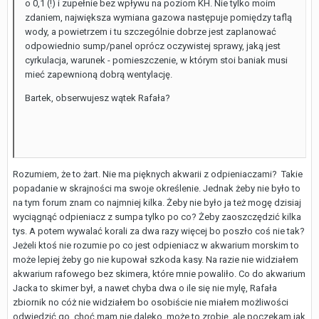
o 0,1 (!) i zupełnie bez wpływu na poziom KH. Nie tylko moim
zdaniem, największa wymiana gazowa następuje pomiędzy taflą
wody, a powietrzem i tu szczególnie dobrze jest zaplanować
odpowiednio sump/panel oprócz oczywistej sprawy, jaką jest
cyrkulacja, warunek - pomieszczenie, w którym stoi baniak musi
mieć zapewnioną dobrą wentylację.
Bartek, obserwujesz wątek
Rafała?
Rozumiem, że to żart. Nie ma pięknych akwarii z odpieniaczami? Takie
popadanie w skrajności ma swoje określenie. Jednak żeby nie było to
na tym forum znam co najmniej kilka. Żeby nie było ja też mogę dzisiaj
wyciągnąć odpieniacz z sumpa tylko po co? Żeby zaoszczędzić kilka
tys. A potem wywalać korali za dwa razy więcej bo poszło coś nie tak?
Jeżeli ktoś nie rozumie po co jest odpieniacz w akwarium morskim to
może lepiej żeby go nie kupował szkoda kasy. Na razie nie widziałem
akwarium rafowego bez skimera, które mnie powaliło. Co do akwarium
Jacka to skimer był, a nawet chyba dwa o ile się nie mylę, Rafała
zbiornik no cóż nie widziałem bo osobiście nie miałem możliwości
odwiedzić go, choć mam nie daleko, może to zrobię, ale poczekam jak