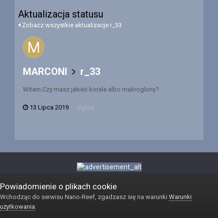
Aktualizacja statusu
Zobacz wszystkie aktualizacje r_33
MARCONI
r_33
Witam.Czy masz jakieś korale albo makroglony?
13 Lipca 2019
Zgłoś
Powiadomienie o plikach cookie
Wchodząc do serwisu Nano-Reef, zgadzasz się na warunki
Warunki
użytkowania
.
Język
Kontakt