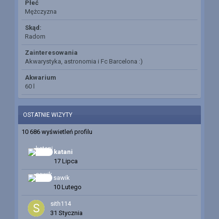
Płeć
Mężczyzna
Skąd:
Radom
Zainteresowania
Akwarystyka, astronomia i Fc Barcelona :)
Akwarium
60 l
OSTATNIE WIZYTY
10 686 wyświetleń profilu
katani
17 Lipca
sawik
10 Lutego
sith114
31 Stycznia