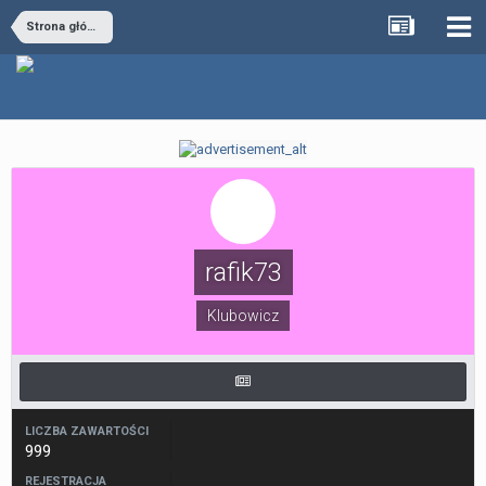
Strona główna
rafik73
Klubowicz
LICZBA ZAWARTOŚCI
999
REJESTRACJA