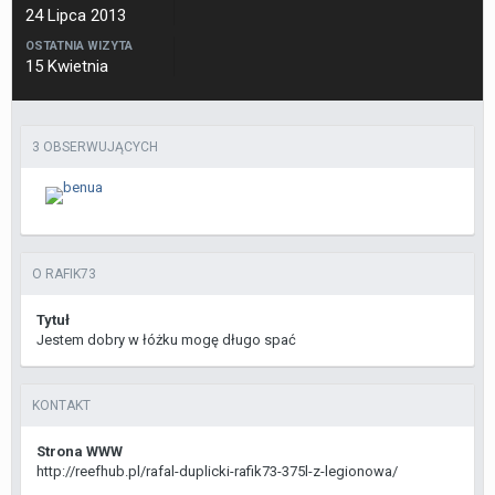
24 Lipca 2013
OSTATNIA WIZYTA
15 Kwietnia
3 OBSERWUJĄCYCH
O RAFIK73
Tytuł
Jestem dobry w łóżku mogę długo spać
KONTAKT
Strona WWW
http://reefhub.pl/rafal-duplicki-rafik73-375l-z-legionowa/