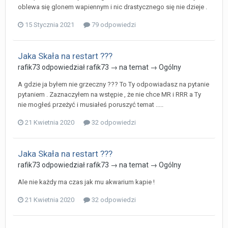
oblewa się glonem wapiennym i nic drastycznego się nie dzieje .
15 Stycznia 2021
79 odpowiedzi
Jaka Skała na restart ???
rafik73
odpowiedział
rafik73
→ na temat →
Ogólny
A gdzie ja byłem nie grzeczny ??? To Ty odpowiadasz na pytanie
pytaniem . Zaznaczyłem na wstępie , że nie chce MR i RRR a Ty
nie mogłeś przeżyć i musiałeś poruszyć temat .....
21 Kwietnia 2020
32 odpowiedzi
Jaka Skała na restart ???
rafik73
odpowiedział
rafik73
→ na temat →
Ogólny
Ale nie każdy ma czas jak mu akwarium kapie !
21 Kwietnia 2020
32 odpowiedzi