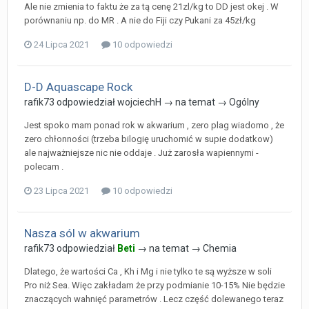
Ale nie zmienia to faktu że za tą cenę 21zl/kg to DD jest okej . W
porównaniu np. do MR . A nie do Fiji czy Pukani za 45zł/kg
24 Lipca 2021
10 odpowiedzi
D-D Aquascape Rock
rafik73
odpowiedział
wojciechH
→ na temat →
Ogólny
Jest spoko mam ponad rok w akwarium , zero plag wiadomo , że
zero chłonności (trzeba bilogię uruchomić w supie dodatkow)
ale najważniejsze nic nie oddaje . Już zarosła wapiennymi -
polecam .
23 Lipca 2021
10 odpowiedzi
Nasza sól w akwarium
rafik73
odpowiedział
Beti
→ na temat →
Chemia
Dlatego, że wartości Ca , Kh i Mg i nie tylko te są wyższe w soli
Pro niż Sea. Więc zakładam że przy podmianie 10-15% Nie będzie
znaczących wahnięć parametrów . Lecz część dolewanego teraz