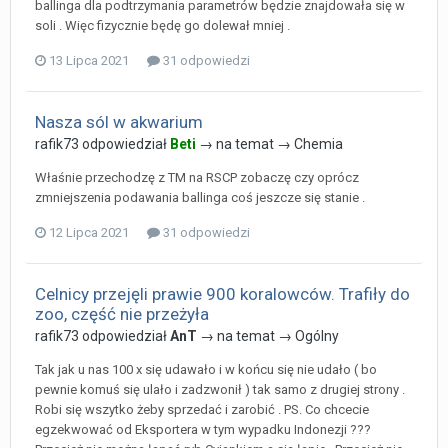
ballinga dla podtrzymania parametrów będzie znajdowała się w
soli . Więc fizycznie będę go dolewał mniej .
13 Lipca 2021
31 odpowiedzi
Nasza sól w akwarium
rafik73
odpowiedział
Beti
→ na temat →
Chemia
Właśnie przechodzę z TM na RSCP zobaczę czy oprócz
zmniejszenia podawania ballinga coś jeszcze się stanie .
12 Lipca 2021
31 odpowiedzi
Celnicy przejęli prawie 900 koralowców. Trafiły do
zoo, część nie przeżyła
rafik73
odpowiedział
AnT
→ na temat →
Ogólny
Tak jak u nas 100 x się udawało i w końcu się nie udało ( bo
pewnie komuś się ulało i zadzwonił ) tak samo z drugiej strony .
Robi się wszytko żeby sprzedać i zarobić . PS. Co chcecie
egzekwować od Eksportera w tym wypadku Indonezji ???