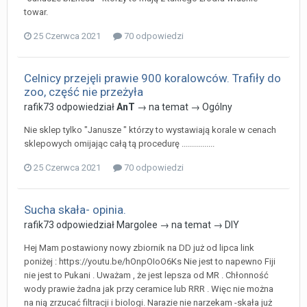
towar.
25 Czerwca 2021
70 odpowiedzi
Celnicy przejęli prawie 900 koralowców. Trafiły do
zoo, część nie przeżyła
rafik73
odpowiedział
AnT
→ na temat →
Ogólny
Nie sklep tylko "Janusze " którzy to wystawiają korale w cenach
sklepowych omijając całą tą procedurę ................
25 Czerwca 2021
70 odpowiedzi
Sucha skała- opinia.
rafik73
odpowiedział
Margolee
→ na temat →
DIY
Hej Mam postawiony nowy zbiornik na DD już od lipca link
poniżej : https://youtu.be/hOnpOIoO6Ks Nie jest to napewno Fiji
nie jest to Pukani . Uważam , że jest lepsza od MR . Chłonność
wody prawie żadna jak przy ceramice lub RRR . Więc nie można
na nią zrzucać filtracji i biologi. Narazie nie narzekam -skała już