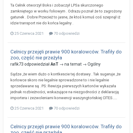
Ta Celnik otworzył Boks i zobaczył LPSa skurczonego
zamkniętego w worku foliowym . Odrazu poznał że to zagrożony
gatunek . Dobre Przecież to jasne, że ktoś komuś coś szepnął iż
idzie transport nie do końca legalny .
25 Czerwca 2021
70 odpowiedzi
Celnicy przejęli prawie 900 koralowców. Trafiły do
zoo, część nie przeżyła
rafik73
odpowiedział
AnT
→ na temat →
Ogólny
Sądze ,że wiem dużo o kontkescie tej dostawy . Tak sugeruje ,że
korlowce skoro nie legalnie sprowadzone to i nie legalnie
sprzedawane są . PS: Rewizja pierwszych kartonów wykazała
jednak rozbieżności, wskazujące na niezgodności z deklaracją
importera i zezwoleniami konwencji waszyngtońskiej CITES.....
25 Czerwca 2021
70 odpowiedzi
Celnicy przejęli prawie 900 koralowców. Trafiły do
zoo, część nie przeżyła