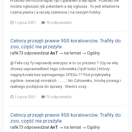
Przecież nie można łapać ryb Cyjankiem a się łapie . Przecież nie
można ogłuszać ryb petardami a się ogłusza . To jest właśnie ta
czarna plama ( a raczej czerwona ) na naszym hobby .
1 Lipca 2021
70 odpowiedzi
Celnicy przejęli prawie 900 koralowców. Trafiły do
zoo, część nie przeżyła
rafik73
odpowiedział
AnT
→ na temat →
Ogólny
@ Felix czy Ty naprawdę wierzysz w to co piszesz ? Czy na siłę
chcesz usprawiedliwić tego człowieka ( tych ludzi ) którzy
ciągną korale bez wymaganego CITESu ?? Pod przykrywką
ogólnie -zwierząt morskich ........... No Człowieku , trochę powagi i
realnego podejścia do sprawy . Otwórz oczy .
1 Lipca 2021
70 odpowiedzi
Celnicy przejęli prawie 900 koralowców. Trafiły do
zoo, część nie przeżyła
rafik73
odpowiedział
AnT
→ na temat →
Ogólny