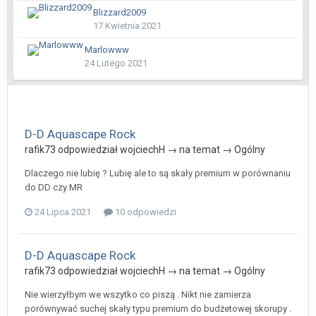
Blizzard2009
17 Kwietnia 2021
Marlowww
24 Lutego 2021
D-D Aquascape Rock
rafik73
odpowiedział
wojciechH
→ na temat →
Ogólny
Dlaczego nie lubię ? Lubię ale to są skały premium w porównaniu
do DD czy MR
24 Lipca 2021
10 odpowiedzi
D-D Aquascape Rock
rafik73
odpowiedział
wojciechH
→ na temat →
Ogólny
Nie wierzyłbym we wszytko co piszą . Nikt nie zamierza
porównywać suchej skały typu premium do budżetowej skorupy .