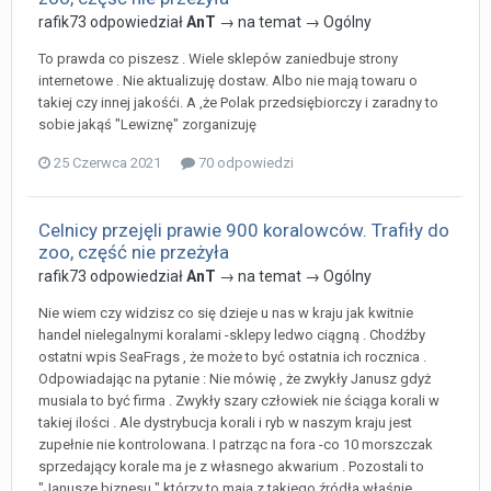
rafik73
odpowiedział
AnT
→ na temat →
Ogólny
To prawda co piszesz . Wiele sklepów zaniedbuje strony
internetowe . Nie aktualizuję dostaw. Albo nie mają towaru o
takiej czy innej jakośći. A ,że Polak przedsiębiorczy i zaradny to
sobie jakąś "Lewiznę" zorganizuję
25 Czerwca 2021
70 odpowiedzi
Celnicy przejęli prawie 900 koralowców. Trafiły do
zoo, część nie przeżyła
rafik73
odpowiedział
AnT
→ na temat →
Ogólny
Nie wiem czy widzisz co się dzieje u nas w kraju jak kwitnie
handel nielegalnymi koralami -sklepy ledwo ciągną . Chodźby
ostatni wpis SeaFrags , że może to być ostatnia ich rocznica .
Odpowiadając na pytanie : Nie mówię , że zwykły Janusz gdyż
musiala to być firma . Zwykły szary człowiek nie ściąga korali w
takiej ilości . Ale dystrybucja korali i ryb w naszym kraju jest
zupełnie nie kontrolowana. I patrząc na fora -co 10 morszczak
sprzedający korale ma je z własnego akwarium . Pozostali to
"Janusze biznesu " którzy to mają z takiego źródła właśnie