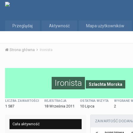
Przeglądaj
Aktywność
Mapa użytkowników
Strona główna
Ironista
Ironista
Szlachta Morska
LICZBA ZAWARTOŚCI
REJESTRACJA
OSTATNIA WIZYTA
WYGRANE W
1 587
18 Września 2011
10 Lipca
2
ZAWARTOŚĆ DODANA 
Cała aktywność