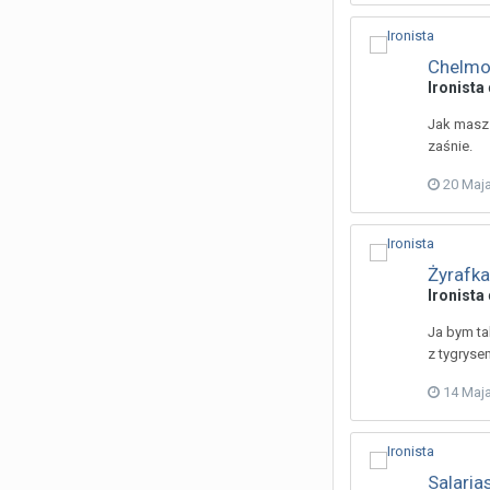
Chelmo
Ironista
Jak masz 
zaśnie.
20 Maj
Żyrafka
Ironista
Ja bym ta
z tygrysem
14 Maj
Salaria