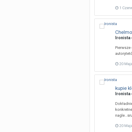
1 Czer
Chelmo
Ironista
Pierwsze 
autorytet
20 Maj
kupie kl
Ironista
Dokładnie 
konkretne
nagle...s
20 Maj