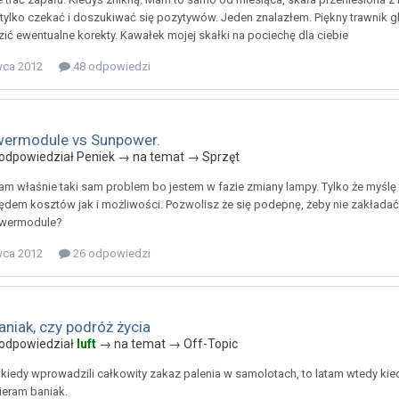
k tylko czekać i doszukiwać się pozytywów. Jeden znalazłem. Piękny trawni
ć ewentualne korekty. Kawałek mojej skałki na pociechę dla ciebie
wca 2012
48 odpowiedzi
wermodule vs Sunpower.
odpowiedział
Peniek
→ na temat →
Sprzęt
am właśnie taki sam problem bo jestem w fazie zmiany lampy. Tylko że myślę
dem kosztów jak i możliwości. Pozwolisz że się podepnę, żeby nie zakładać
wermodule?
wca 2012
26 odpowiedzi
niak, czy podróż życia
odpowiedział
luft
→ na temat →
Off-Topic
kiedy wprowadzili całkowity zakaz palenia w samolotach, to latam wtedy kied
eram baniak.