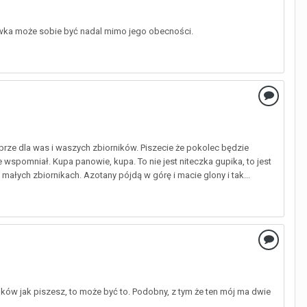
rawka może sobie być nadal mimo jego obecności.
brze dla was i waszych zbiorników. Piszecie że pokolec będzie
ie wspomniał. Kupa panowie, kupa. To nie jest niteczka gupika, to jest
małych zbiornikach. Azotany pójdą w górę i macie glony i tak...
tunków jak piszesz, to może być to. Podobny, z tym że ten mój ma dwie