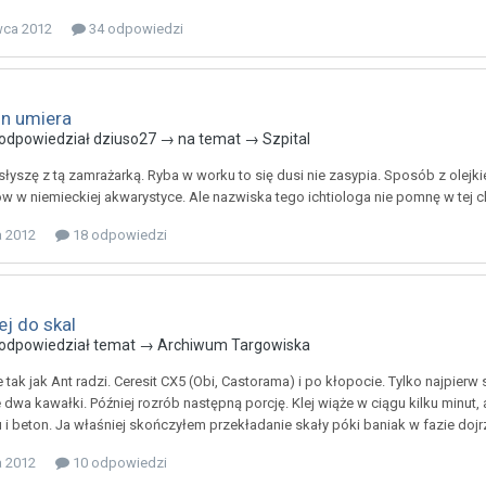
wca 2012
34 odpowiedzi
n umiera
odpowiedział
dziuso27
→ na temat →
Szpital
słyszę z tą zamrażarką. Ryba w worku to się dusi nie zasypia. Sposób z ol
ów w niemieckiej akwarystyce. Ale nazwiska tego ichtiologa nie pomnę w tej ch
a 2012
18 odpowiedzi
ej do skal
odpowiedział temat →
Archiwum Targowiska
tak jak Ant radzi. Ceresit CX5 (Obi, Castorama) i po kłopocie. Tylko najpierw 
 dwa kawałki. Później rozrób następną porcję. Klej wiąże w ciągu kilku minut, 
ru i beton. Ja właśniej skończyłem przekładanie skały póki baniak w fazie do
a 2012
10 odpowiedzi