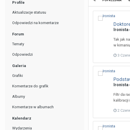
6
POPRZEDNIA
Profile
Aktualizacje statusu
Odpowiedzi na komentarze
Doktor
Ironista
Forum
Tak jak n
Tematy
w kimaniu
Odpowiedzi
3 Czer
Galeria
Grafiki
Podsta
Ironista
Komentarze do grafik
Filtr da 
Albumy
kalibracji
Komentarze w albumach
2 Czer
Kalendarz
Wydarzenia