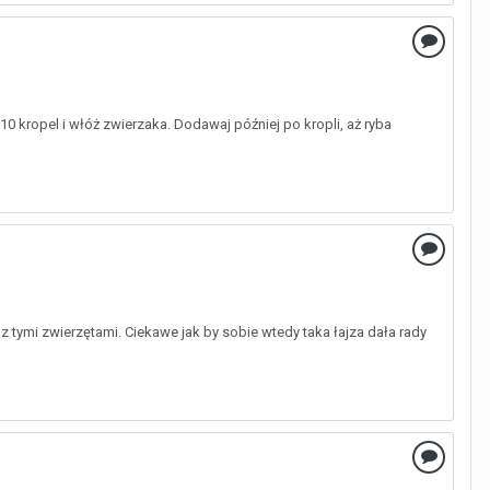
10 kropel i włóż zwierzaka. Dodawaj później po kropli, aż ryba
 z tymi zwierzętami. Ciekawe jak by sobie wtedy taka łajza dała rady