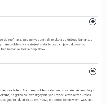
o do reefmaxa, za parę tygodni trafi ze skałą do dużego baniaka, a
ą mam problem. Na razie jest mała, to też bym ją wpakował do
 ...będzie baniak bez skorupiaków
ń sobie poradziłem. Ale mam problem z dwoma, choć siedziałem długo
 czarna, na grzbiecie dwa rzędy białych kropek, a właściwie kresek. -
rozciągnął to jakieś 15-20 cm Proszę o pomoc, bo nie wiem, wrzucić...