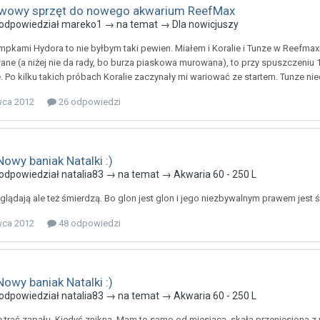
wowy sprzęt do nowego akwarium ReefMax
odpowiedział
mareko1
→ na temat →
Dla nowicjuszy
mpkami Hydora to nie byłbym taki pewien. Miałem i Koralie i Tunze w Reefm
e (a niżej nie da rady, bo burza piaskowa murowana), to przy spuszczeniu 
. Po kilku takich próbach Koralie zaczynały mi wariować ze startem. Tunze nie
wca 2012
26 odpowiedzi
Nowy baniak Natalki :)
odpowiedział
natalia83
→ na temat →
Akwaria 60 - 250 L
glądają ale też śmierdzą. Bo glon jest glon i jego niezbywalnym prawem jest 
wca 2012
48 odpowiedzi
Nowy baniak Natalki :)
odpowiedział
natalia83
→ na temat →
Akwaria 60 - 250 L
ie trać zapału. Kiedyś znikną. Mam to samo od miesiąca, skała przeniesiona z