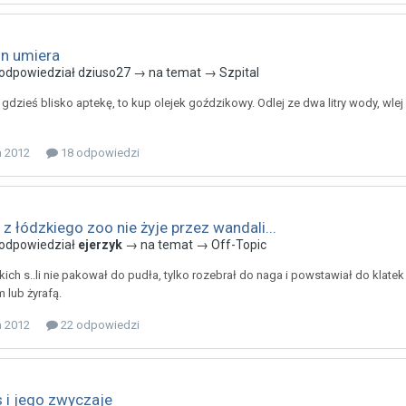
n umiera
odpowiedział
dziuso27
→ na temat →
Szpital
gdzieś blisko aptekę, to kup olejek goździkowy. Odlej ze dwa litry wody, wlej 
a 2012
18 odpowiedzi
 z łódzkiego zoo nie żyje przez wandali...
odpowiedział
ejerzyk
→ na temat →
Off-Topic
kich s..li nie pakował do pudła, tylko rozebrał do naga i powstawiał do klatek
 lub żyrafą.
a 2012
22 odpowiedzi
s i jego zwyczaje