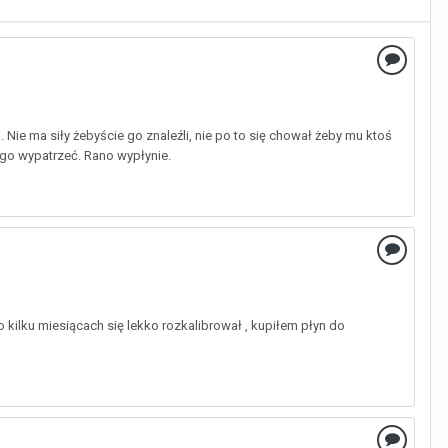
 Nie ma siły żebyście go znaleźli, nie po to się chował żeby mu ktoś
 go wypatrzeć. Rano wypłynie.
o kilku miesiącach się lekko rozkalibrował , kupiłem płyn do