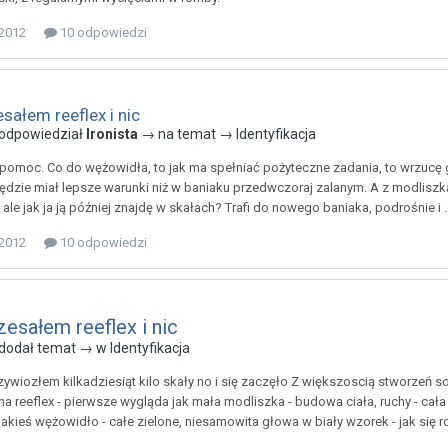
 2012
10 odpowiedzi
sałem reeflex i nic
odpowiedział
Ironista
→ na temat →
Identyfikacja
 pomoc. Co do wężowidła, to jak ma spełniać pożyteczne zadania, to wrzucę g
będzie miał lepsze warunki niż w baniaku przedwczoraj zalanym. A z modliszk
 ale jak ja ją później znajdę w skałach? Trafi do nowego baniaka, podrośnie i
 2012
10 odpowiedzi
esałem reeflex i nic
dodał temat → w
Identyfikacja
rzywiozłem kilkadziesiąt kilo skały no i się zaczęło Z większoscią stworze
na reeflex - pierwsze wygląda jak mała modliszka - budowa ciała, ruchy - cała
 jakieś wężowidło - całe zielone, niesamowita głowa w biały wzorek - jak się 