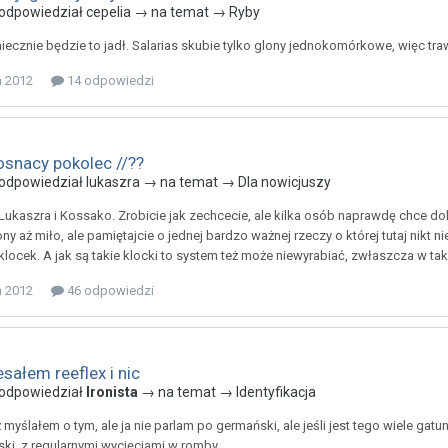
odpowiedział
cepelia
→ na temat →
Ryby
iecznie będzie to jadł. Salarias skubie tylko glony jednokomórkowe, więc t
a 2012
14 odpowiedzi
snacy pokolec //??
odpowiedział
lukaszra
→ na temat →
Dla nowicjuszy
Lukaszra i Kossako. Zrobicie jak zechcecie, ale kilka osób naprawdę chce do
ny aż miło, ale pamiętajcie o jednej bardzo ważnej rzeczy o której tutaj nikt n
locek. A jak są takie klocki to system też może niewyrabiać, zwłaszcza w tak 
a 2012
46 odpowiedzi
sałem reeflex i nic
odpowiedział
Ironista
→ na temat →
Identyfikacja
ż myślałem o tym, ale ja nie parlam po germański, ale jeśli jest tego wiele ga
ski, z regularnymi wycięciami w romby.