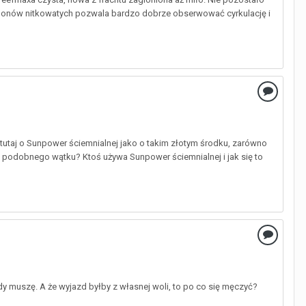
k glonów nitkowatych pozwala bardzo dobrze obserwować cyrkulację i
 tutaj o Sunpower ściemnialnej jako o takim złotym środku, zarówno
 podobnego wątku? Ktoś używa Sunpower ściemnialnej i jak się to
y muszę. A że wyjazd byłby z własnej woli, to po co się męczyć?