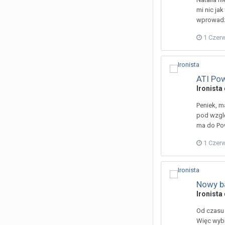
mi nic ja
wprowadzi
1 Czer
ATI Po
Ironista
Peniek, m
pod wzglę
ma do Po
1 Czer
Nowy ba
Ironista
Od czasu 
Więc wybi