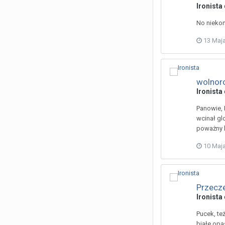
Ironista
No niekon
13 Maj
wolnoro
Ironista
Panowie, 
wcinał glo
poważny k
10 Maj
Przecze
Ironista
Pucek, te
białe opa