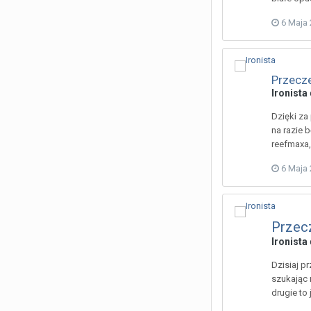
6 Maja
Przecze
Ironista
Dzięki za
na razie 
reefmaxa,
6 Maja
Przecz
Ironista
Dzisiaj p
szukając 
drugie to