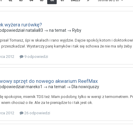
Strona 66 z 67
1
62
63
64
65
66
67
DALEJ
ek wyżera rurówkę?
odpowiedział
natalia83
→ na temat →
Ryby
apisał Tomasz, śpi w skałach i rano wyjdzie. Dajcie spokój kotom i doktorkowi.
 przeszkadzał. Wystarczy parę kamyków i tak się schowa że nie ma siły żeby
wca 2012
9 odpowiedzi
wowy sprzęt do nowego akwarium ReefMax
odpowiedział
mareko1
→ na temat →
Dla nowicjuszy
radę spokojnie, miernik TDS też. Mam podobny, tylko w wersji z termometrem. P
 i wiem chociaż o ile. Ale za te pieniądze to i tak jest ok.
wca 2012
26 odpowiedzi