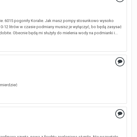
axie. 6015 pogoniły Koralie. Jak masz pompy stosunkowo wysoko
10-12 litrów w czasie podmiany musisz je wyłączyć, bo będą zasysać
dobite. Obecnie będą mi służyły do mielenia wody na podmianki i...
śmierdzieć
 reefmaxa czysta, nowa z frachtu zagloniona aż miło. Nie pozostało