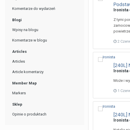
Podsta
Komentarze do wydarzeń
Ironista
Z tymi po
Blogi
zamocowan
Wpisy na blogu
powietrze
Komentarze w blogu
2 Czer
Articles
Articles
[240L] 
Ironista
Article komentarzy
Może i wy
Member Map
1 Czer
Markers
Sklep
[240L] 
Opinie o produktach
Ironista
Natalia n