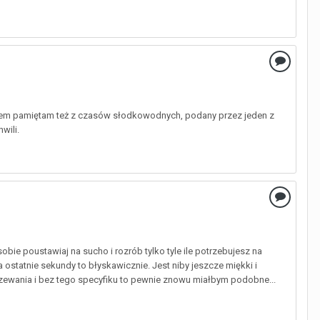
ejkiem pamiętam też z czasów słodkowodnych, podany przez jeden z
wili.
sobie poustawiaj na sucho i rozrób tylko tyle ile potrzebujesz na
a ostatnie sekundy to błyskawicznie. Jest niby jeszcze miękki i
jrzewania i bez tego specyfiku to pewnie znowu miałbym podobne...