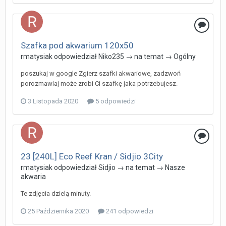
Szafka pod akwarium 120x50
rmatysiak
odpowiedział
Niko235
→ na temat →
Ogólny
poszukaj w google Zgierz szafki akwariowe, zadzwoń
porozmawiaj może zrobi Ci szafkę jaka potrzebujesz.
3 Listopada 2020
5 odpowiedzi
23 [240L] Eco Reef Kran / Sidjio 3City
rmatysiak
odpowiedział
Sidjio
→ na temat →
Nasze
akwaria
Te zdjęcia dzielą minuty.
25 Października 2020
241 odpowiedzi