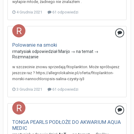
wyłapie młode, żadnego nie znalazłem .
4 Grudnia 2021
61 odpowiedzi
Polowanie na smoki
rmatysiak
odpowiedział
Marijo
→ na temat →
Rozmnażanie
w szczecinie znowu sprzedają fitoplankton. Może spróbujesz
jeszcze raz ? https://allegrolokalnie.pl/oferta/fitoplankton-
morski-nannochloropsis-salina-czysty-iy3
3 Grudnia 2021
61 odpowiedzi
TONGA PEARLS PODŁOŻE DO AKWARIUM AQUA
MEDIC