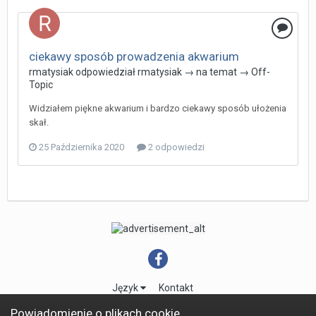
ciekawy sposób prowadzenia akwarium
rmatysiak
odpowiedział
rmatysiak
→ na temat →
Off-
Topic
Widziałem piękne akwarium i bardzo ciekawy sposób ułożenia
skał.
25 Października 2020
2 odpowiedzi
Język
Kontakt
Powered by Invision Community
Powiadomienie o plikach cookie