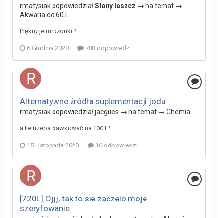
rmatysiak
odpowiedział
Słony leszcz
→ na temat →
Akwaria do 60 L
Piękny je mrożonki ?
6 Grudnia 2020
788 odpowiedzi
Alternatywne źródła suplementacji jodu
rmatysiak
odpowiedział
jacgues
→ na temat →
Chemia
a ile trzeba dawkować na 100 l ?
15 Listopada 2020
16 odpowiedzi
[720L] Ojjj, tak to sie zaczelo moje
szeryfowanie