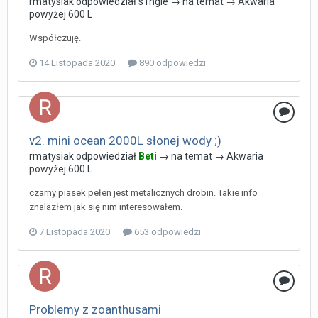
rmatysiak
odpowiedział
s1ngle
→ na temat →
Akwaria
powyżej 600 L
Współczuję.
14 Listopada 2020
890 odpowiedzi
v2. mini ocean 2000L słonej wody ;)
rmatysiak
odpowiedział
Beti
→ na temat →
Akwaria
powyżej 600 L
czarny piasek pełen jest metalicznych drobin. Takie info
znalazłem jak się nim interesowałem.
7 Listopada 2020
653 odpowiedzi
Problemy z zoanthusami