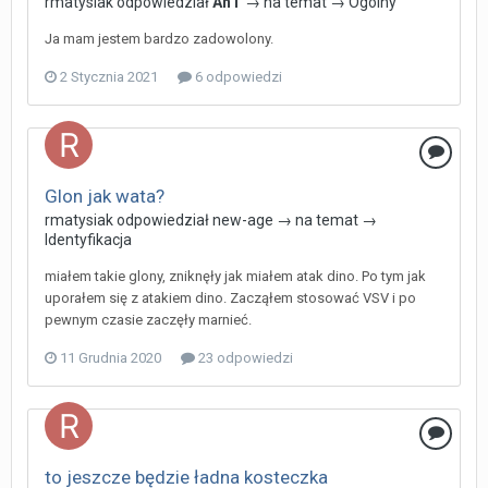
rmatysiak
odpowiedział
AnT
→ na temat →
Ogólny
Ja mam jestem bardzo zadowolony.
2 Stycznia 2021
6 odpowiedzi
Glon jak wata?
rmatysiak
odpowiedział
new-age
→ na temat →
Identyfikacja
miałem takie glony, zniknęły jak miałem atak dino. Po tym jak
uporałem się z atakiem dino. Zacząłem stosować VSV i po
pewnym czasie zaczęły marnieć.
11 Grudnia 2020
23 odpowiedzi
to jeszcze będzie ładna kosteczka