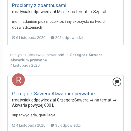
Problemy z zoanthusami
rmatysiak
odpowiedział
Mini
→ na temat →
Szpital
moim zdaniem pisz może ktoś inny skorzysta na twoich
doświadczeniach
6 Listopada 2020
202 odpowiedzi
rmatysiak
obserwuje zawartość →
Grzegorz Sawera
Akwarium prywatne
4 Listopada 2020
Grzegorz Sawera Akwarium prywatne
rmatysiak
odpowiedział
GrzegorzSawera
→ na temat →
Akwaria powyżej 600 L
super wygląda, gratulacje
4 Listopada 2020
35 odpowiedzi