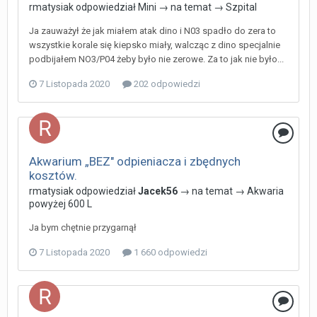
rmatysiak
odpowiedział
Mini
→ na temat →
Szpital
Ja zauważył że jak miałem atak dino i N03 spadło do zera to
wszystkie korale się kiepsko miały, walcząc z dino specjalnie
podbijałem NO3/P04 żeby było nie zerowe. Za to jak nie było...
7 Listopada 2020
202 odpowiedzi
Akwarium „BEZ" odpieniacza i zbędnych
kosztów.
rmatysiak
odpowiedział
Jacek56
→ na temat →
Akwaria
powyżej 600 L
Ja bym chętnie przygarnął
7 Listopada 2020
1 660 odpowiedzi