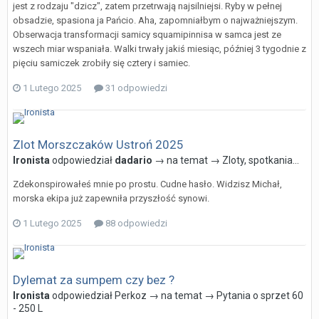
jest z rodzaju "dzicz", zatem przetrwają najsilniejsi. Ryby w pełnej
obsadzie, spasiona ja Pańcio. Aha, zapomniałbym o najważniejszym.
Obserwacja transformacji samicy squamipinnisa w samca jest ze
wszech miar wspaniała. Walki trwały jakiś miesiąc, później 3 tygodnie z
pięciu samiczek zrobiły się cztery i samiec.
1 Lutego 2025
31 odpowiedzi
Zlot Morszczaków Ustroń 2025
Ironista
odpowiedział
dadario
→ na temat →
Zloty, spotkania...
Zdekonspirowałeś mnie po prostu. Cudne hasło. Widzisz Michał,
morska ekipa już zapewniła przyszłość synowi.
1 Lutego 2025
88 odpowiedzi
Dylemat za sumpem czy bez ?
Ironista
odpowiedział
Perkoz
→ na temat →
Pytania o sprzet 60
- 250 L