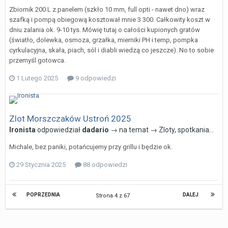
Zbiornik 200 L z panelem (szkło 10 mm, full opti - nawet dno) wraz
szafką i pompą obiegową kosztował mnie 3 300. Całkowity koszt w
dniu zalania ok. 9-10 tys. Mówię tutaj o całości kupionych gratów
(światło, dolewka, osmoza, grzałka, mierniki PH i temp, pompka
cyrkulacyjna, skała, piach, sól i diabli wiedzą co jeszcze). No to sobie
przemyśl gotowca.
1 Lutego 2025
9 odpowiedzi
Zlot Morszczaków Ustroń 2025
Ironista
odpowiedział
dadario
→ na temat →
Zloty, spotkania...
Michale, bez paniki, potańcujemy przy grillu i będzie ok.
29 Stycznia 2025
88 odpowiedzi
POPRZEDNIA
DALEJ
Strona 4 z 67