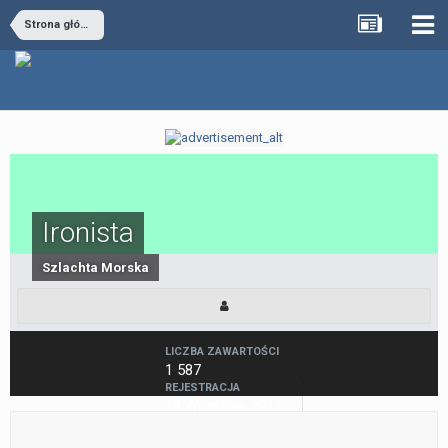
Strona główna
Ironista
Szlachta Morska
LICZBA ZAWARTOŚCI
1 587
REJESTRACJA
18 Września 2011
OSTATNIA WIZYTA
10 Lipca