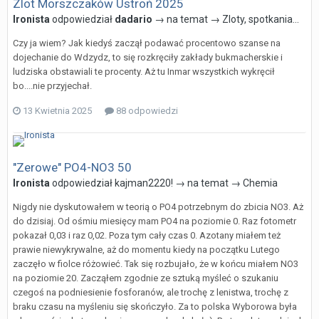
Zlot Morszczaków Ustroń 2025
Ironista
odpowiedział
dadario
→ na temat →
Zloty, spotkania...
Czy ja wiem? Jak kiedyś zaczął podawać procentowo szanse na
dojechanie do Wdzydz, to się rozkręciły zakłady bukmacherskie i
ludziska obstawiali te procenty. Aż tu Inmar wszystkich wykręcił
bo....nie przyjechał.
13 Kwietnia 2025
88 odpowiedzi
"Zerowe" PO4-NO3 50
Ironista
odpowiedział
kajman2220!
→ na temat →
Chemia
Nigdy nie dyskutowałem w teorią o PO4 potrzebnym do zbicia NO3. Aż
do dzisiaj. Od ośmiu miesięcy mam PO4 na poziomie 0. Raz fotometr
pokazał 0,03 i raz 0,02. Poza tym cały czas 0. Azotany miałem też
prawie niewykrywalne, aż do momentu kiedy na początku Lutego
zaczęło w fiolce różowieć. Tak się rozbujało, że w końcu miałem NO3
na poziomie 20. Zacząłem zgodnie ze sztuką myśleć o szukaniu
czegoś na podniesienie fosforanów, ale trochę z lenistwa, trochę z
braku czasu na myśleniu się skończyło. Za to polska Wyborowa była