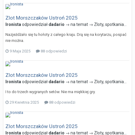
Zlot Morszczaków Ustroń 2025
Ironista
odpowiedział
dadario
→ na temat →
Zloty, spotkania...
Nazjeżdżało się tu hołoty z całego kraju. Drą się na korytarzu, pospać
nie można.
9 Maja 2025
88 odpowiedzi
Zlot Morszczaków Ustroń 2025
Ironista
odpowiedział
dadario
→ na temat →
Zloty, spotkania...
I to do trzech wygranych setów. Nie ma miękkiej gry.
29 Kwietnia 2025
88 odpowiedzi
Zlot Morszczaków Ustroń 2025
Ironista
odpowiedział
dadario
→ na temat →
Zloty, spotkania...