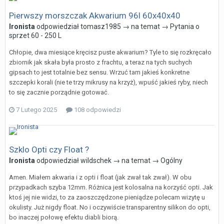
Pierwszy morszczak Akwarium 96l 60x40x40
Ironista
odpowiedział
tomasz1985
→ na temat →
Pytania o
sprzet 60 - 250 L
Chłopie, dwa miesiące kręcisz puste akwarium? Tyle to się rozkręcało
zbiornik jak skała była prosto z frachtu, a teraz na tych suchych
gipsach to jest totalnie bez sensu. Wrzuć tam jakieś konkretne
szczepki korali (nie te trzy mikrusy na krzyż), wpuść jakieś ryby, niech
to się zacznie porządnie gotować.
7 Lutego 2025
108 odpowiedzi
Szklo Opti czy Float ?
Ironista
odpowiedział
wildschek
→ na temat →
Ogólny
Amen. Miałem akwaria i z opti i float (jak zwał tak zwał). W obu
przypadkach szyba 12mm. Różnica jest kolosalna na korzyść opti. Jak
ktoś jej nie widzi, to za zaoszczędzone pieniądze polecam wizytę u
okulisty. Już nigdy float. No i oczywiście transparentny silikon do opti,
bo inaczej połowę efektu diabli biorą.