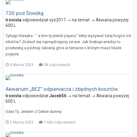
730 pod Śnieżką
Ironista
odpowiedział
xyz2017
→ na temat →
Akwaria powyżej
600 L
Cytując klasyka - " a kim ty jesteś pajacu" żeby wyzywać tutaj kogoś od
idiotów? Znalazł się najmądrzejszy ze wsi. Jak brakuje wiedzy to
przetestuj a później zabieraj głos w temacie o którym masz blade
pojęcie.
4 Marca 2025
38 odpowiedzi
Akwarium „BEZ" odpieniacza i zbędnych kosztów.
Ironista
odpowiedział
Jacek56
→ na temat →
Akwaria powyżej
600 L
Ożeż Ty. Jestem z Ciebie dumny.
2 Marca 2025
1 660 odpowiedzi