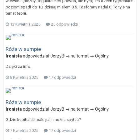
wlewana (niezbyt regularnie co prawda, ale była). Po trzech tygodniach
poziom spadł do 10, dzisiaj miałem 0,5. Fosforany nadal 0. To tyle na
temat teorii.
13 Kwietnia 2025
25 odpowiedzi
Róże w sumpie
Ironista
odpowiedział
JerzyB
→ na temat →
Ogólny
Dzięki za info.
8 Kwietnia 2025
17 odpowiedzi
Róże w sumpie
Ironista
odpowiedział
JerzyB
→ na temat →
Ogólny
Gdzie kupiłeś ślimaki jeśli można spytać?
7 Kwietnia 2025
17 odpowiedzi