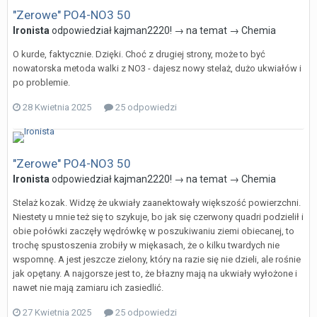
"Zerowe" PO4-NO3 50
Ironista
odpowiedział
kajman2220!
→ na temat →
Chemia
O kurde, faktycznie. Dzięki. Choć z drugiej strony, może to być
nowatorska metoda walki z NO3 - dajesz nowy stelaż, dużo ukwiałów i
po problemie.
28 Kwietnia 2025
25 odpowiedzi
"Zerowe" PO4-NO3 50
Ironista
odpowiedział
kajman2220!
→ na temat →
Chemia
Stelaż kozak. Widzę że ukwiały zaanektowały większość powierzchni.
Niestety u mnie też się to szykuje, bo jak się czerwony quadri podzielił i
obie połówki zaczęły wędrówkę w poszukiwaniu ziemi obiecanej, to
trochę spustoszenia zrobiły w miękasach, że o kilku twardych nie
wspomnę. A jest jeszcze zielony, który na razie się nie dzieli, ale rośnie
jak opętany. A najgorsze jest to, że błazny mają na ukwiały wyłożone i
nawet nie mają zamiaru ich zasiedlić.
27 Kwietnia 2025
25 odpowiedzi