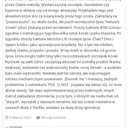
przez Ciebie metodą. Wystarczą tutaj szczepki, niezależnie czy
kupione w sklepie czy od innego akwarysty. Przykładem tego jest
akwarium które stoi za ścianą kiedy piszę tego posta. Zakładany na
"prawie sucho", bo skała sucha, ale piach teoretycznie żywy "Nature's
Ocean" (choć płukany przed włożeniem). Poszły bakterie ATM Colony i
zgodnie z instrukcją po tygodniu kilka sztuk korali i parka błaznów. Po
tygodniu doszły bakterie Microbe Lift i kolejne życie. Efekt? Dino i
cyjano krótko i jako sporadyczne incydenty. Nic z tym nie robiłem,
żadnej chemii, przyszło i poszło. W tej chwili w zbiorniku od groma
życia, które mogło trafić tutaj tylko na podstawkach szczepek korali.
Rurówek są setki (choć zaczynają wkurzać bo potrafią przebić tkankę
miękasa), widziałem też wieloszczety, kiełże, nocą ślimaki - a szokiem
było małe wężowidło. Niestety jest też valonia, ale wspomagam
mitraxa mechanicznym usuwaniem. Zbiornik ma 7 miesięcy, żadnych
problemów z nutrientami, PO4 - 0, NO3 - pojawia się nieraz róż, co mnie
akurat cieszy. Tak więc wyśmiewanie tutaj przez niektórych, innych
metod zakładania zbiorników, poza tymi, o których się nasłuchali od
"starych", wyczytali z dawnych tematów, lub też zostali mentalnie w
czasach skały z frachtu, uważam za dużą dozę ignorancji.
5 Marca 2025
38 odpowiedzi