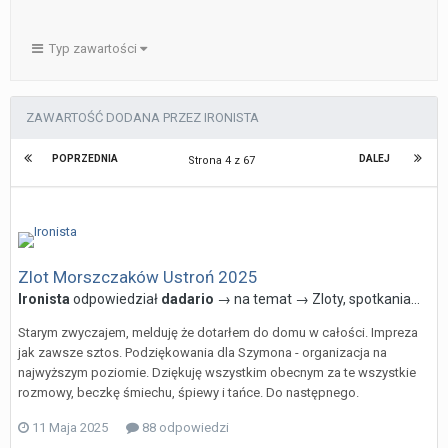
WYGRANE W RANKINGU
2
Typ zawartości
ZAWARTOŚĆ DODANA PRZEZ IRONISTA
POPRZEDNIA
DALEJ
Strona 4 z 67
Zlot Morszczaków Ustroń 2025
Ironista
odpowiedział
dadario
→ na temat →
Zloty, spotkania...
Starym zwyczajem, melduję że dotarłem do domu w całości. Impreza
jak zawsze sztos. Podziękowania dla Szymona - organizacja na
najwyższym poziomie. Dziękuję wszystkim obecnym za te wszystkie
rozmowy, beczkę śmiechu, śpiewy i tańce. Do następnego.
11 Maja 2025
88 odpowiedzi