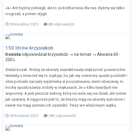
Ja i Ant byśmy pobiegli, ale to za krótka trasa dla nas. Byśmy się tylko
rozgrzali, a potem stygli.
28 Kwietnia 2025
88 odpowiedzi
150 litrów krzysiekob
Ironista
odpowiedział
krzysiekob
→ na temat →
Akwaria 60 -
250 L
Stelaż kozak. Widzę że ukwiały zaanektowały większość powierzchni.
Niestety u mnie też się to szykuje, bo jak się czerwony quadri podzielił i
obie połówki zaczęły wędrówkę w poszukiwaniu ziemi obiecanej, to
trochę spustoszenia zrobiły w miękasach, że o kilku twardych nie
wspomnę. A jest jeszcze zielony, który na razie się nie dzieli, ale rośnie
jak opętany. A najgorsze jest to, że błazny mają na ukwiały wyłożone i
nawet nie mają zamiaru ich zasiedlić. Teraz we właściwym wątku.
28 Kwietnia 2025
186 odpowiedzi