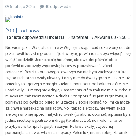
6 Lutego 2025
40 odpowiedzi
[200] i od nowa...
Ironista
odpowiedział
Ironista
→ na temat →
Akwaria 60 - 250 L
Nie wiem jak u Was, ale u mnie w Wigilię nastąpił cud i czerwony quadri
przemówił ludzkim głosem - "jest w pytę, powinno nas być więcej" i się
wziął i podzielił. Jeszcze się łudziłem, ale dwa dni później obie
połówki rozpoczęły wędrówkę ludów w poszukiwaniu ziemi
obiecanej. Reszta koralowego towarzystwa nie była zachwycona jak
się po nich przetaczały ukwiały. Łaziły mendy dwa tygodnie i jak się już
osiedliły to...gorzej nie mogły. Zielona montipora po bokach której się
usadowiły już raczej nie odżyje, Samarensis która i tak nie miała lekko z
miękasami też zaraz wyzionie ducha. Stylopora fluo jest zagrożona, a
ponieważ połówki po osiedleniu zaczęły sobie rosnąć, to i milka może
za chwilę narzekać na sąsiadów. No i tak to się toczy, nie wiem skąd
ale pojawiło się sporo małych rurówek (to akurat dobrze), aiptasia była
jedna, niestety wypatrzyłem drugą (to akurat źle), no i valonia, tej to
przybywa w tempie logarytmicznym. Połowa skały już jest nią
porośnięta, a nawet włazi na miękasy. Pełen luz, nic nie robię, zbiornik