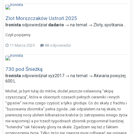
Zlot Morszczaków Ustroń 2025
Ironista
odpowiedział
dadario
→ na temat →
Zloty, spotkania...
Czyli popijemy
11 Marca 2025
88 odpowiedzi
730 pod Śnieżką
Ironista
odpowiedział
xyz2017
→ na temat →
Akwaria powyżej
600 L
Michał, ja bym tutaj do mitów, dodał jeszcze osławioną "ekipę
czyszczącą", która w obecnych czasach pełnych ceramiki i innych
"gipsów" nie ma czego czyścić a tylko głoduje. Co do skały z frachtu i
"buzowania zbiornika" pełna zgoda. Jak odpalałem na tej skale, to
pierwszej nocy ubiłem kilkanaście krabów (o zatrzęsieniu innego życia
nie wspomnę) a po trzech tygodniach zbiornik przypominał bardziej
"holendra" tak falowały glony na skale. Zgadzam się też z faktem
przenoszenia życia. Tylko że to nie zawsze musi odbywać się opisaną