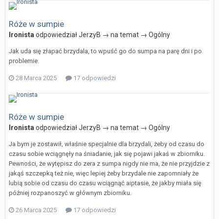
Róże w sumpie
Ironista
odpowiedział
JerzyB
→ na temat →
Ogólny
Jak uda się złapać brzydala, to wpuść go do sumpa na parę dni i po
problemie.
28 Marca 2025
17 odpowiedzi
Róże w sumpie
Ironista
odpowiedział
JerzyB
→ na temat →
Ogólny
Ja bym je zostawił, właśnie specjalnie dla brzydali, żeby od czasu do
czasu sobie wciągnęły na śniadanie, jak się pojawi jakaś w zbiorniku.
Pewności, że wytępisz do zera z sumpa nigdy nie ma, że nie przyjdzie z
jakąś szczepką też nie, więc lepiej żeby brzydale nie zapomniały że
lubią sobie od czasu do czasu wciągnąć aiptasie, że jakby miała się
później rozpanoszyć w głównym zbiorniku.
26 Marca 2025
17 odpowiedzi